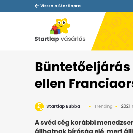
Vissza a Startlapra
Büntetőeljárás 
ellen Franciao
Startlap Bubba
Trending
2021. 
A svéd cég korábbi menedzsere
állhatnak bíróság elé, mert á