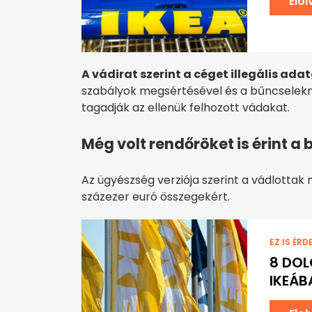
Elo
A vádirat szerint a céget illegális ada
szabályok megsértésével és a bűncselekmé
tagadják az ellenük felhozott vádakat.
Még volt rendőröket is érint a
Az ügyészség verziója szerint a vádlott
százezer euró összegekért.
EZ IS ÉRD
8 DOL
IKEÁB