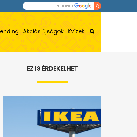
rending
Akciós újságok
Kvízek
EZ IS ÉRDEKELHET