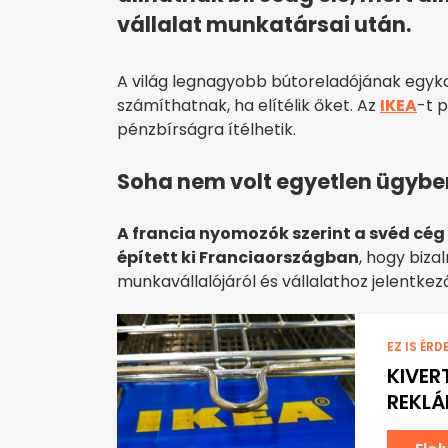
vállalat munkatársai után.
A világ legnagyobb bútoreladójának egykor
számíthatnak, ha elítélik őket. Az
IKEA
-t p
pénzbírságra ítélhetik.
Soha nem volt egyetlen ügyben
A francia nyomozók szerint a svéd cég 
épített ki Franciaországban
, hogy biza
munkavállalójáról és vállalathoz jelentkező
EZ IS ÉRD
KIVER
REKLÁ