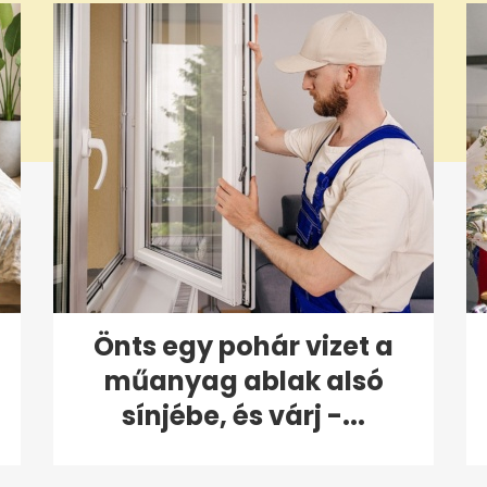
Önts egy pohár vizet a
műanyag ablak alsó
sínjébe, és várj -...