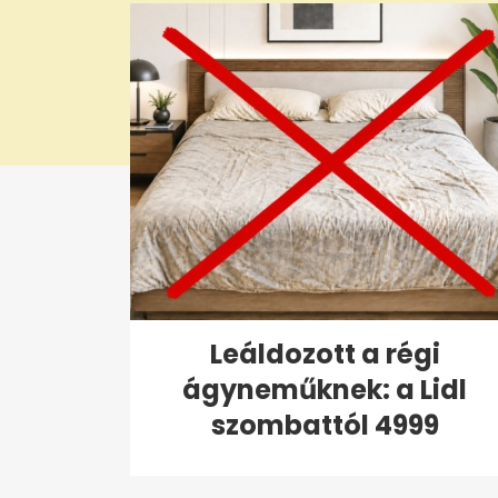
0%
Leáldozott a régi
ágyneműknek: a Lidl
szombattól 4999
forintért...