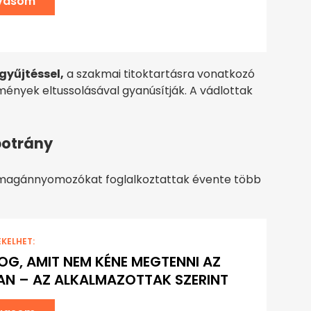
lvasom
tgyűjtéssel,
a szakmai titoktartásra vonatkozó
nyek eltussolásával gyanúsítják. A vádlottak
 botrány
ak magánnyomozókat foglalkoztattak évente több
EKELHET:
OG, AMIT NEM KÉNE MEGTENNI AZ
AN – AZ ALKALMAZOTTAK SZERINT