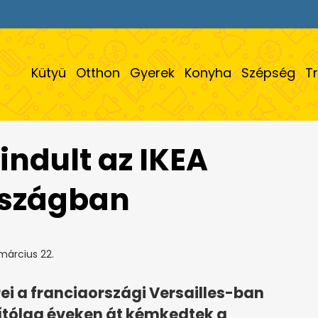
Kütyü
Otthon
Gyerek
Konyha
Szépség
T
indult az IKEA
rszágban
március 22.
i a franciaországi Versailles-ban
llítólag éveken át kémkedtek a