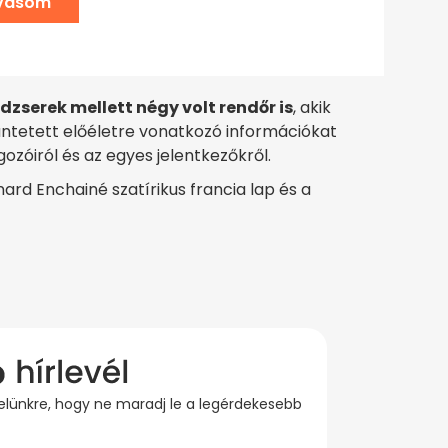
lvasom
zserek mellett négy volt rendőr is
, akik
büntetett előéletre vonatkozó információkat
zóiról és az egyes jelentkezőkről.
ard Enchainé szatírikus francia lap és a
evelünkre, hogy ne maradj le a legérdekesebb