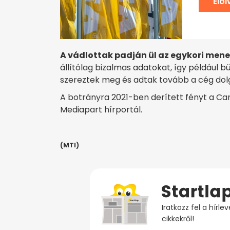
Elo
A vádlottak padján ül az egykori mened
állítólag bizalmas adatokat, így például 
szereztek meg és adtak tovább a cég dolgo
A botrányra 2021-ben derített fényt a Can
Mediapart hírportál.
(MTI)
Iratkozz fel a hírl
cikkekről!