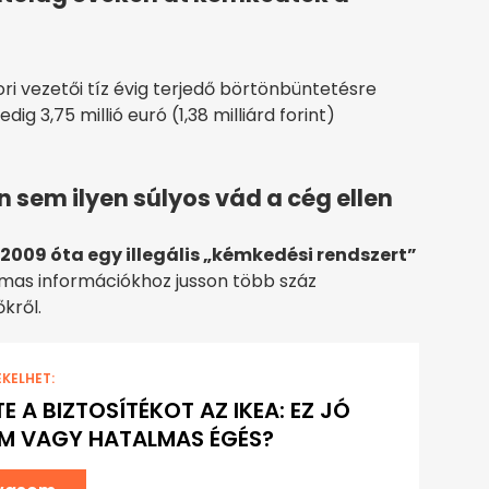
i vezetői tíz évig terjedő börtönbüntetésre
edig 3,75 millió euró (1,38 milliárd forint)
 sem ilyen súlyos vád a cég ellen
2009 óta egy illegális „kémkedési rendszert”
lmas információkhoz jusson több száz
kről.
EKELHET:
TE A BIZTOSÍTÉKOT AZ IKEA: EZ JÓ
M VAGY HATALMAS ÉGÉS?