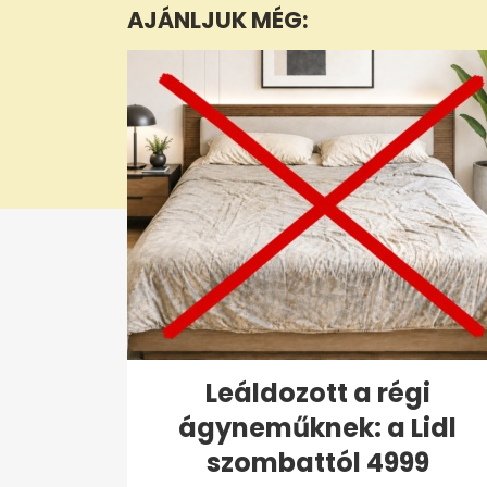
AJÁNLJUK MÉG:
47
seconds
Volume
0%
Leáldozott a régi
ágyneműknek: a Lidl
szombattól 4999