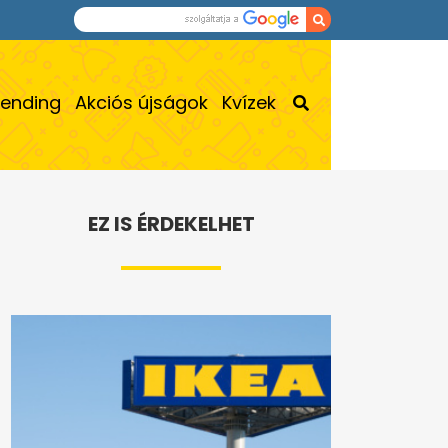
rending
Akciós újságok
Kvízek
EZ IS ÉRDEKELHET