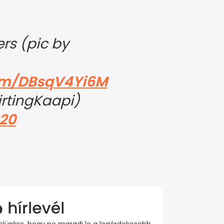
rs (pic by
com/DBsqV4Yi6M
rtingKaapi)
020