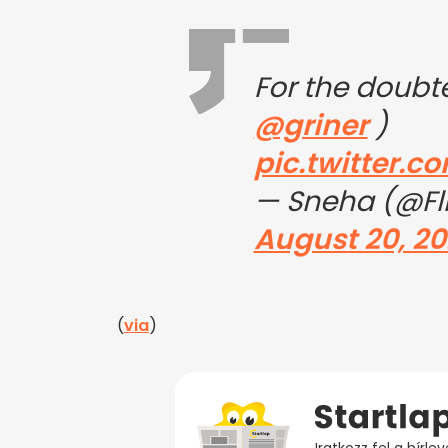
For the doubte
@griner
)
pic.twitter.
— Sneha (@Fli
August 20, 2
(
via
)