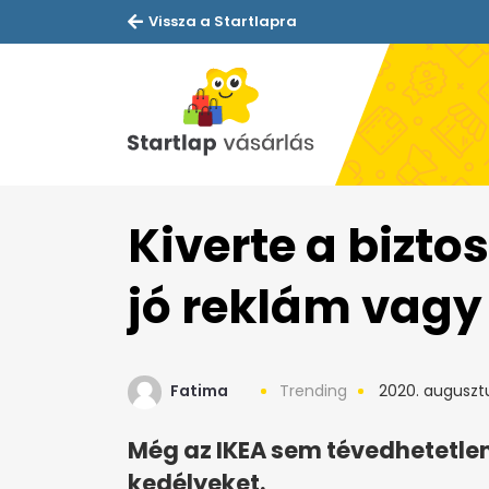
Vissza a Startlapra
Kiverte a biztos
jó reklám vagy
Fatima
Trending
2020. augusztu
Még az IKEA sem tévedhetetlen,
kedélyeket.