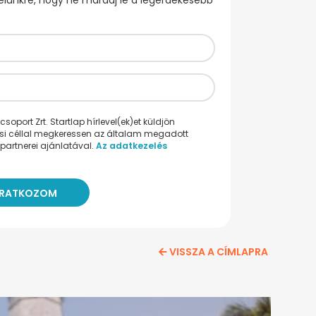
evelünkre, hogy ne maradj le a legérdekesebb
oport Zrt. Startlap hírlevel(ek)et küldjön
ési céllal megkeressen az általam megadott
partnerei ajánlatával.
Az adatkezelés
VISSZA A CÍMLAPRA