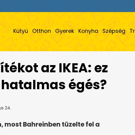
Kütyü
Otthon
Gyerek
Konyha
Szépség
T
ítékot az IKEA: ez
 hatalmas égés?
s 24.
 most Bahreinben tüzelte fel a