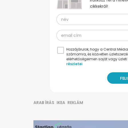
Iratkozz fel a hírl
cikkekről!
Hozzájárulok, hogy a Central Médiacs
számomra, és közvetlen üzletszerz
elérhetőségeimen saját vagy üzleti 
részletei
ARAB ÍRÁS
IKEA
REKLÁM