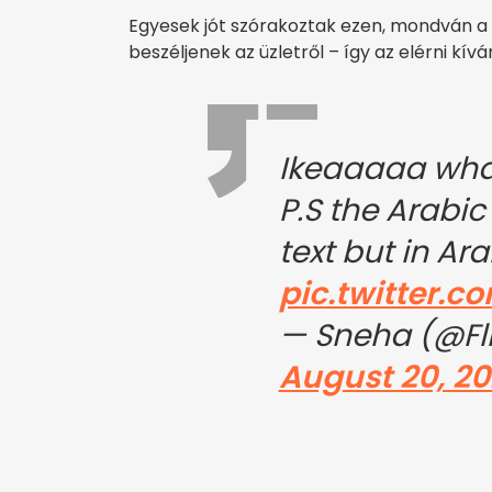
Egyesek jót szórakoztak ezen, mondván a 
beszéljenek az üzletről – így az elérni kív
Ikeaaaaa wha
P.S the Arabi
text but in Ara
pic.twitter.
— Sneha (@Fli
August 20, 2