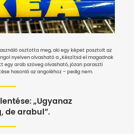
használó osztotta meg, aki egy képet posztolt az
angol nyelven olvasható a „Készítsd el magadnak
latt egy arab szöveg olvasható, józan paraszti
ntése hasonló az angoléhoz – pedig nem.
elentése: „Ugyanaz
, de arabul”.