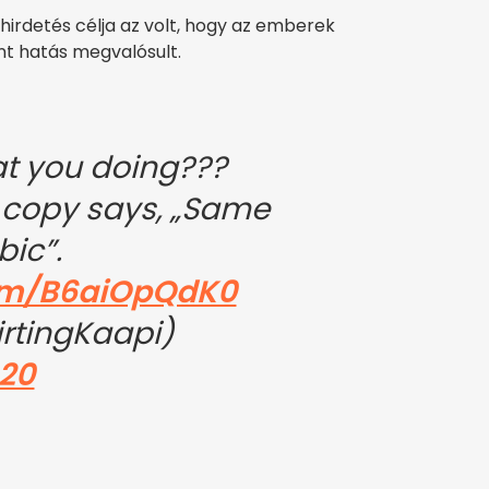
hirdetés célja az volt, hogy az emberek
ánt hatás megvalósult.
t you doing???
c copy says, „Same
bic”.
com/B6aiOpQdK0
rtingKaapi)
020