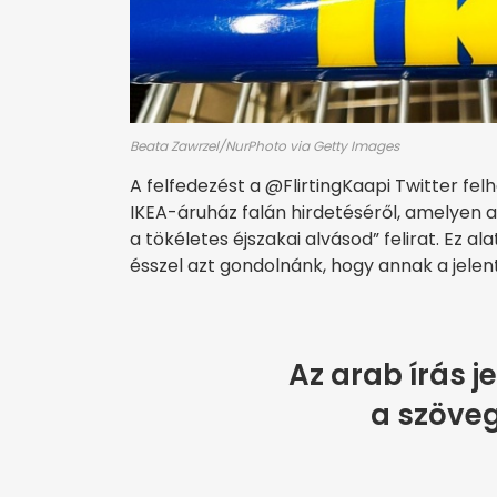
Beata Zawrzel/NurPhoto via Getty Images
A felfedezést a @FlirtingKaapi Twitter fel
IKEA-áruház falán hirdetéséről, amelyen 
a tökéletes éjszakai alvásod” felirat. Ez a
ésszel azt gondolnánk, hogy annak a jele
Az arab írás j
a szöveg