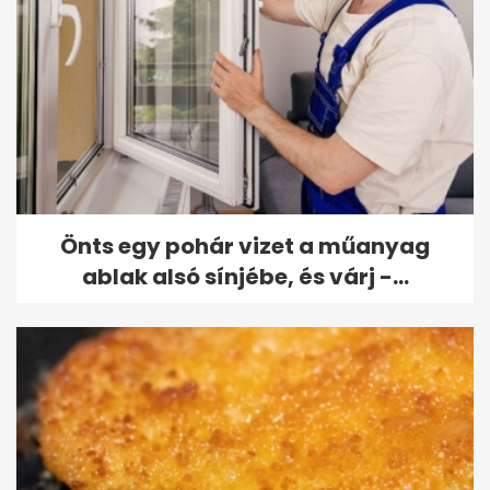
Önts egy pohár vizet a műanyag
ablak alsó sínjébe, és várj -...