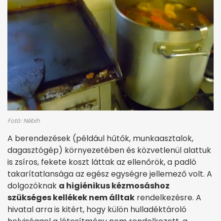
Fotó: Nébih
A berendezések (például hűtők, munkaasztalok,
dagasztógép) környezetében és közvetlenül alattuk
is zsíros, fekete koszt láttak az ellenőrök, a padló
takarítatlansága az egész egységre jellemező volt. A
dolgozóknak
a higiénikus kézmosáshoz
szükséges kellékek nem álltak
rendelkezésre. A
hivatal arra is kitért, hogy külön hulladéktároló