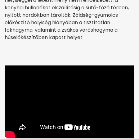
helyiséggel a létesítmény nem rendelkezett, a
konyhai hulladékot elszállításig a sütő-főző térben,
nyitott hordókban tárolták. Zöldség-gyümölcs
előkészítő helyiség hiányában a tisztítatlan
fokhagyma, valamint a zsákos vöröshagyma a
húselőkészítőben kapott helyet.