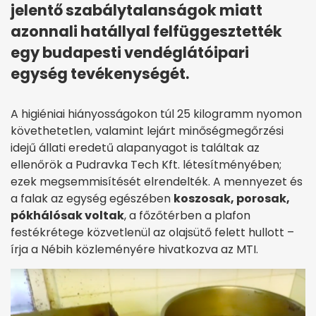
jelentő szabálytalanságok miatt
azonnali hatállyal felfüggesztették
egy budapesti vendéglátóipari
egység tevékenységét.
A higiéniai hiányosságokon túl 25 kilogramm nyomon
követhetetlen, valamint lejárt minőségmegőrzési
idejű állati eredetű alapanyagot is találtak az
ellenőrök a Pudravka Tech Kft. létesítményében;
ezek megsemmisítését elrendelték. A mennyezet és
a falak az egység egészében
koszosak, porosak,
pókhálósak voltak
, a főzőtérben a plafon
festékrétege közvetlenül az olajsütő felett hullott –
írja a Nébih közleményére hivatkozva az MTI.