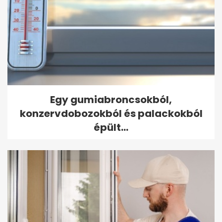
Egy gumiabroncsokból,
konzervdobozokból és palackokból
épült...