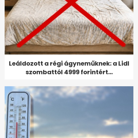
Leáldozott a régi ágyneműknek: a Lidl
szombattól 4999 forintért...