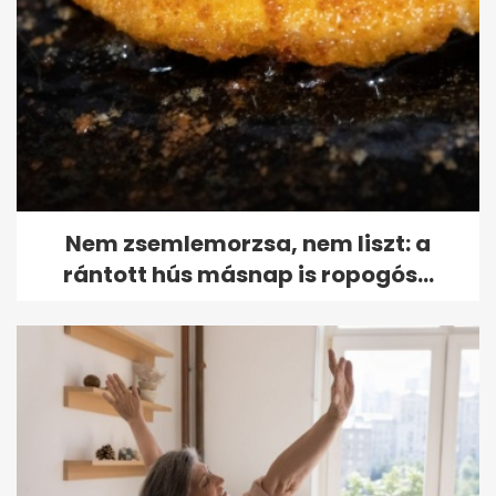
Nem zsemlemorzsa, nem liszt: a
rántott hús másnap is ropogós...