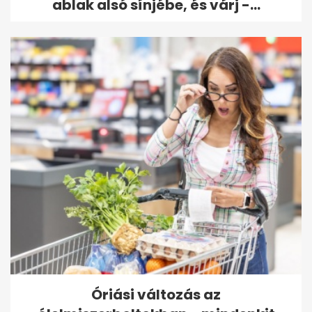
ablak alsó sínjébe, és várj -...
Óriási változás az