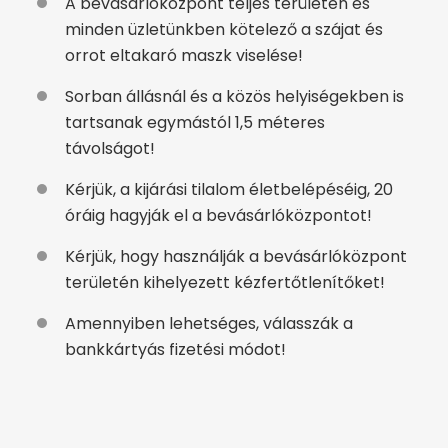
A bevásárlóközpont teljes területén és
minden üzletünkben kötelező a szájat és
orrot eltakaró maszk viselése!
Sorban állásnál és a közös helyiségekben is
tartsanak egymástól 1,5 méteres
távolságot!
Kérjük, a kijárási tilalom életbelépéséig, 20
óráig hagyják el a bevásárlóközpontot!
Kérjük, hogy használják a bevásárlóközpont
területén kihelyezett kézfertőtlenítőket!
Amennyiben lehetséges, válasszák a
bankkártyás fizetési módot!