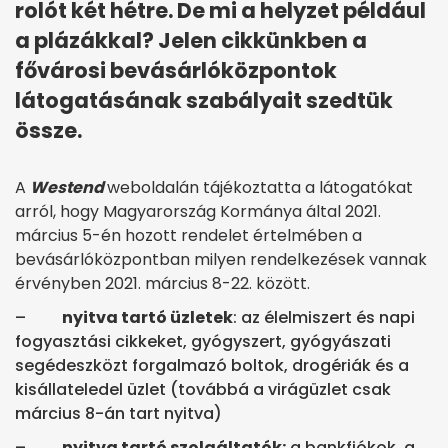
rolót két hétre. De mi a helyzet például
a plázákkal? Jelen cikkünkben a
fővárosi bevásárlóközpontok
látogatásának szabályait szedtük
össze.
A
Westend
weboldalán tájékoztatta a látogatókat
arról, hogy
Magyarország Kormánya által 2021.
március 5-én hozott rendelet értelmében a
bevásárlóközpontban milyen rendelkezések vannak
érvényben 2021. március 8-22. között.
–
nyitva tartó üzletek
: az élelmiszert és napi
fogyasztási cikkeket, gyógyszert, gyógyászati
segédeszközt forgalmazó boltok, drogériák és a
kisállateledel üzlet (továbbá a virágüzlet csak
március 8-án tart nyitva)
–
nyitva tartó szolgáltatók:
a bankfiókok, a