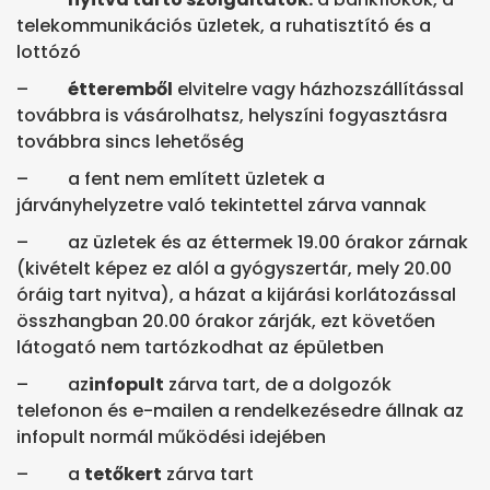
telekommunikációs üzletek, a ruhatisztító és a
lottózó
–
étteremb
ő
l
elvitelre vagy házhozszállítással
továbbra is vásárolhatsz, helyszíni fogyasztásra
továbbra sincs lehetőség
–
a fent nem említett üzletek a
járványhelyzetre való tekintettel zárva vannak
– az
üzletek és az éttermek 19.00 órakor zárnak
(kivételt képez ez alól a gyógyszertár, mely 20.00
óráig tart nyitva), a házat a kijárási korlátozással
összhangban 20.00 órakor zárják, ezt követően
látogató nem tartózkodhat az épületben
–
az
infopult
zárva tart, de a dolgozók
telefonon és e-mailen a rendelkezésedre állnak az
infopult normál működési idejében
–
a
tetőkert
zárva tart