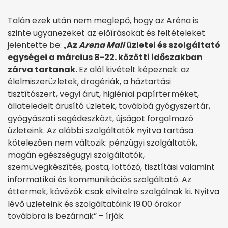
Talán ezek után nem meglepő, hogy az Aréna is
szinte ugyanezeket az előírásokat és feltételeket
jelentette be: „
Az
Arena Mall
üzletei és szolgáltató
egységei a március 8-22. közötti időszakban
zárva tartanak.
Ez alól kivételt képeznek: az
élelmiszerüzletek, drogériák, a háztartási
tisztítószert, vegyi árut, higiéniai papírterméket,
állateledelt árusító üzletek, továbbá gyógyszertár,
gyógyászati segédeszközt, újságot forgalmazó
üzleteink. Az alábbi szolgáltatók nyitva tartása
kötelezően nem változik: pénzügyi szolgáltatók,
magán egészségügyi szolgáltatók,
szemüvegkészítés, posta, lottózó, tisztítási valamint
informatikai és kommunikációs szolgáltató. Az
éttermek, kávézók csak elvitelre szolgálnak ki. Nyitva
lévő üzleteink és szolgáltatóink 19.00 órakor
továbbra is bezárnak” – írják.