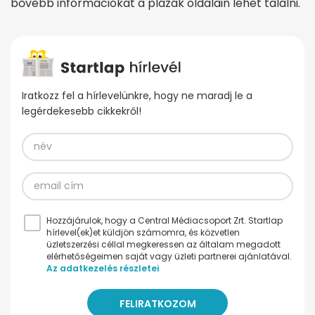
bővebb információkat a plázák oldalain lehet találni.
Iratkozz fel a hírlevelünkre, hogy ne maradj le a
legérdekesebb cikkekről!
Hozzájárulok, hogy a Central Médiacsoport Zrt. Startlap
hírlevel(ek)et küldjön számomra, és közvetlen
üzletszerzési céllal megkeressen az általam megadott
elérhetőségeimen saját vagy üzleti partnerei ajánlatával.
Az adatkezelés részletei