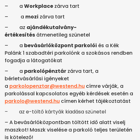
–
a
Workplace
zárva tart
–
a
mozi
zárva tart
–
az
ajándékutalvány-
értékesítés
átmenetileg szünetel
–
a
bevásárlóközpont parkolói
és a Kék
Palánk 1 szabadtéri parkolónk a szokásos rendben
fogadja a látogatókat
–
a
parkolópénztár
zárva tart, a
bérletvásárlási igényeket
a
parkolopenztar@westend.hu
címre várják, a
parkolással kapcsolatos egyéb kérdések esetén a
parkolo@westend.hu
címen kérhet tájékoztatást
–
az e-töltő kártyák kiadása szünetel
– A bevásárlóközpontban töltött idő alatt viselj
maszkot! Maszk viselése a parkoló teljes területén
is kötelező!