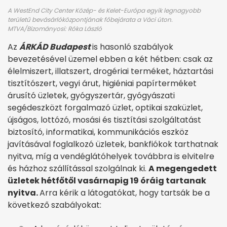
A WestEnd City Center Közép- és Kelet-Európa egyik legnagyobb
területű bevásárlóközpontjának főbejárata a Váci úton.
MTVA/Bizományosi: Róka László
Az
ÁRKÁD Budapest
is hasonló szabályok
bevezetésével üzemel ebben a két hétben: csak az
élelmiszert, illatszert, drogériai terméket, háztartási
tisztítószert, vegyi árut, higiéniai papírterméket
árusító üzletek, gyógyszertár, gyógyászati
segédeszközt forgalmazó üzlet, optikai szaküzlet,
újságos, lottózó, mosási és tisztítási szolgáltatást
biztosító, informatikai, kommunikációs eszköz
javításával foglalkozó üzletek, bankfiókok tarthatnak
nyitva, míg a vendéglátóhelyek továbbra is elvitelre
és házhoz szállítással szolgálnak ki.
A megengedett
üzletek hétfőtől vasárnapig 19 óráig t
artanak
nyitva.
Arra kérik a látogatókat, hogy tartsák be a
következő szabályokat: