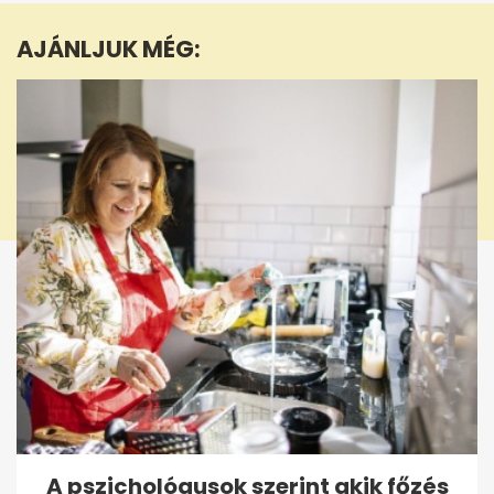
8
minutes,
AJÁNLJUK MÉG:
24
seconds
A pszichológusok szerint akik főzés