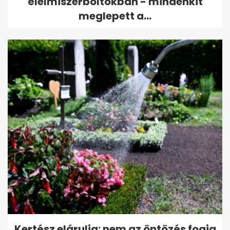
élelmiszerboltokban - mindenkit
meglepett a...
Kertész elárulja: nem az öntözés fogja