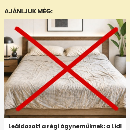
2
minutes,
AJÁNLJUK MÉG:
6
seconds
Leáldozott a régi ágyneműknek: a Lidl