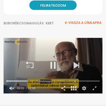
VISSZA A CÍMLAPRA
BUBORÉKCSOMAGOLÁS
KERT
00:02
02:06
0
seconds
of