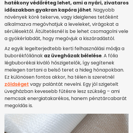
hatékony védőréteg lehet, ami a nyári, zivataros
időszakban gyakran kapóra jöhet
. Nagyobb
növények köré tekerve, vagy ideiglenes tetőként
alkalmazva megóvhatjuk a leveleket, virágokat a
sérülésektől. Átültetésnél is be lehet csomagolni vele
a gyökérlabdát, hogy megóvjuk a kiszáradástól.
Az egyik legelterjedtebb kerti felhasználási módja a
buborékfóliának
az üvegházak bélelése
. A fólia
légbuborékai kiváló hőszigetelők, így segítenek
melegen tartani a belső teret a hideg hónapokban.
Ez különösen fontos akkor, ha télen is szeretnél
zöldséget
vagy palántát nevelni. Egy jól szigetelt
üvegházban kevesebb fűtésre lesz szükség – ami
nemcsak energiatakarékos, hanem pénztárcabarát
megoldás is.