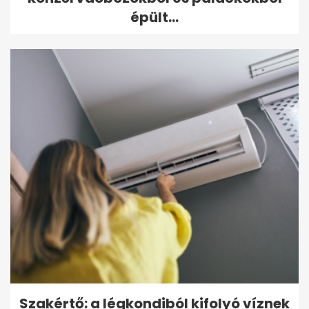
épült...
Szakértő: a légkondiból kifolyó víznek