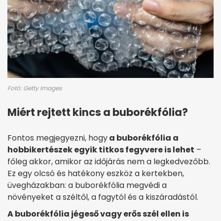
Fotó: Getty Images
Miért rejtett kincs a buborékfólia?
Fontos megjegyezni, hogy
a buborékfólia a
hobbikertészek egyik titkos fegyvere is lehet
–
főleg akkor, amikor az időjárás nem a legkedvezőbb.
Ez egy olcsó és hatékony eszköz a kertekben,
üvegházakban: a buborékfólia megvédi a
növényeket a széltől, a fagytól és a kiszáradástól.
A buborékfólia jégeső vagy erős szél ellen is