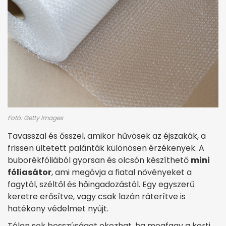
Fotó: Getty Images
Tavasszal és ősszel, amikor hűvösek az éjszakák, a
frissen ültetett palánták különösen érzékenyek. A
buborékfóliából gyorsan és olcsón készíthető
mini
fóliasátor
, ami megóvja a fiatal növényeket a
fagytól, széltől és hőingadozástól. Egy egyszerű
keretre erősítve, vagy csak lazán ráterítve is
hatékony védelmet nyújt.
Télen sok bosszúságot okozhat, ha megfagy a kerti