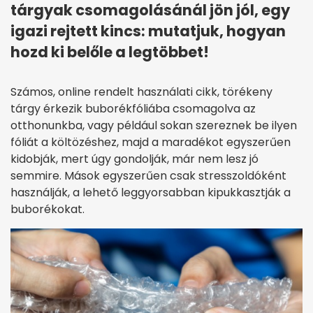
tárgyak csomagolásánál jön jól, egy
igazi rejtett kincs: mutatjuk, hogyan
hozd ki belőle a legtöbbet!
Számos, online rendelt használati cikk, törékeny
tárgy érkezik buborékfóliába csomagolva az
otthonunkba, vagy például sokan szereznek be ilyen
fóliát a költözéshez, majd a maradékot egyszerűen
kidobják, mert úgy gondolják, már nem lesz jó
semmire. Mások egyszerűen csak stresszoldóként
használják, a lehető leggyorsabban kipukkasztják a
buborékokat.