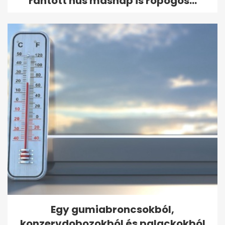
rántott hús másnap is ropogós...
Egy gumiabroncsokból,
konzervdobozokból és palackokból