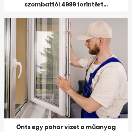
szombattól 4999 forintért...
Önts egy pohár vizet a műanyag