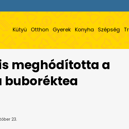
Kütyü
Otthon
Gyerek
Konyha
Szépség
T
is meghódította a
 a buboréktea
tóber 23.