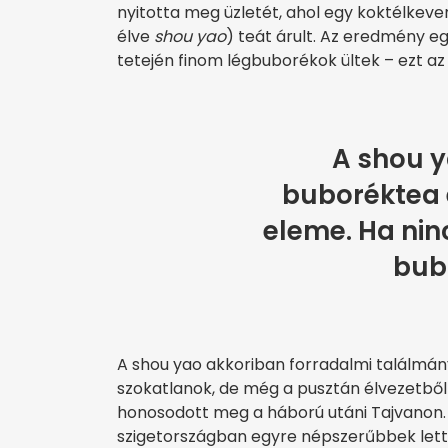
nyitotta meg üzletét, ahol egy koktélkever
élve
shou yao
) teát árult. Az eredmény e
tetején finom légbuborékok ültek – ezt az 
A shou 
buboréktea 
eleme. Ha nin
bub
A shou yao akkoriban forradalmi találmány
szokatlanok, de még a pusztán élvezetből t
honosodott meg a háború utáni Tajvanon.
szigetországban egyre népszerűbbek lette