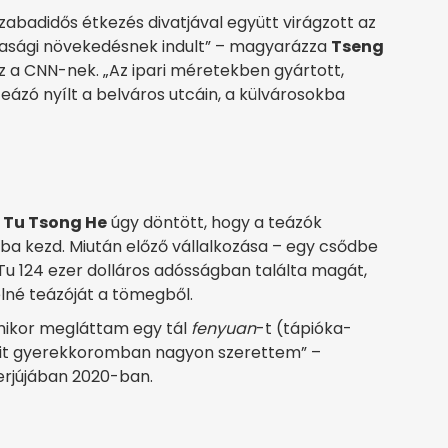
szabadidős étkezés divatjával együtt virágzott az
dasági növekedésnek indult” – magyarázza
Tseng
sz a CNN-nek. „Az ipari méretekben gyártott,
ázó nyílt a belváros utcáin, a külvárosokba
,
Tu Tsong He
úgy döntött, hogy a teázók
sba kezd. Miután előző vállalkozása – egy csődbe
Tu 124 ezer dolláros adósságban találta magát,
lné teázóját a tömegből.
mikor megláttam egy tál
fenyuan
-t (tápióka-
it gyerekkoromban nagyon szerettem” –
erjújában 2020-ban.