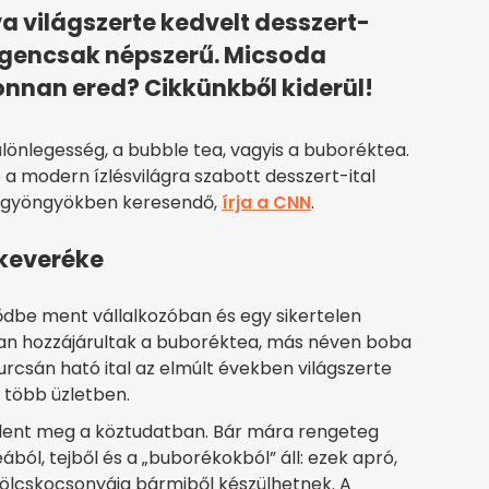
a világszerte kedvelt desszert-
s igencsak népszerű. Micsoda
honnan ered? Cikkünkből kiderül!
különlegesség, a bubble tea, vagyis a buboréktea.
 a modern ízlésvilágra szabott desszert-ital
kagyöngyökben keresendő,
írja a CNN
.
keveréke
ődbe ment vállalkozóban és egy sikertelen
n hozzájárultak a buboréktea, más néven boba
urcsán ható ital az elmúlt években világszerte
 több üzletben.
elent meg a köztudatban. Bár mára rengeteg
ából, tejből és a „buborékokból” áll: ezek apró,
ölcskocsonyáig bármiből készülhetnek. A