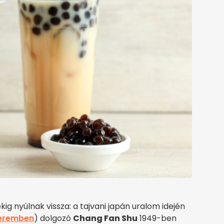
g nyúlnak vissza: a tajvani japán uralom idején
teremben
) dolgozó
Chang Fan Shu
1949-ben