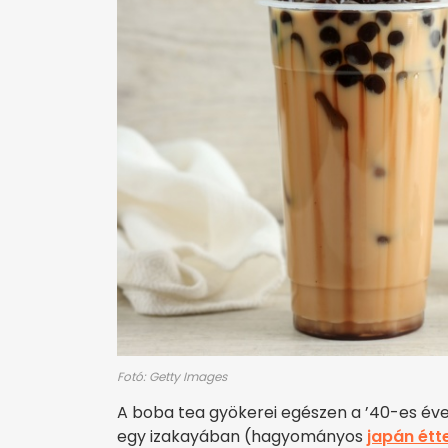
Fotó: Getty Images
A boba tea gyökerei egészen a ’40-es éveki
egy izakayában (hagyományos
japán ét