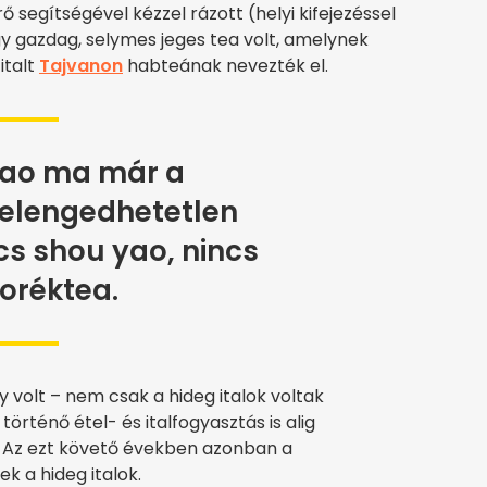
ő segítségével kézzel rázott (helyi kifejezéssel
gy gazdag, selymes jeges tea volt, amelynek
italt
Tajvanon
habteának nevezték el.
yao ma már a
elengedhetetlen
cs shou yao, nincs
oréktea.
 volt – nem csak a hideg italok voltak
örténő étel- és italfogyasztás is alig
 Az ezt követő években azonban a
k a hideg italok.