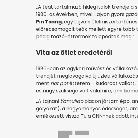
„A teát tartalmazó hideg italok trendje a 
1980-as években, mivel Tajvan gyors gaz
Pin Tsang
, egy tajvani élelmiszertörténé
előrecsomagolt teák mellett egyre több te
pedig teázó-éttermek telepedtek meg.”
Vita az ötlet eredetéről
1986-ban az egykori művész és vállalkozó
trendjét meglovagolva új üzleti vállalkozá
ment
hot pot
étterem – kudarcot vallott, 
és nagy szüksége volt valamire, ami kieme
„A tajnani
Yamuliao
piacon jártam épp, a
golyókat), a hagyományos édességet, am
emlékezett vissza Tu a CNN-nek adott int