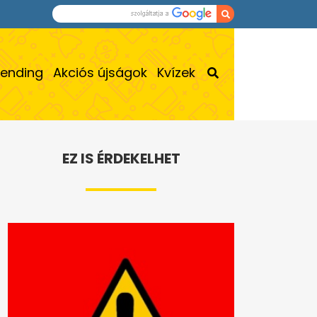
rending
Akciós újságok
Kvízek
EZ IS ÉRDEKELHET