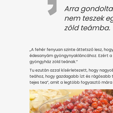
Arra gondolta
nem teszek eg
zöld teámba.
„A fehér fenyuan szinte áttetsző lesz, hog
édesanyám gyöngynyakláncához. Ezért a
gyöngyház zöld teának.”
Tu ezután azzal kísérletezett, hogy nagyo
teához, hogy gazdagabb ízt és rágósabb te
tejes tea”, amit a legtöbb fogyasztó mára 