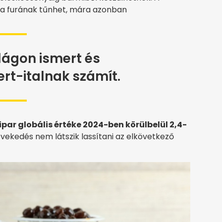
ra furának tűnhet, mára azonban
lágon ismert és
rt-italnak számít.
par globális értéke 2024-ben körülbelül 2,4-
növekedés nem látszik lassítani az elkövetkező