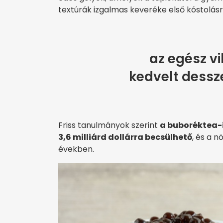
textúrák izgalmas keveréke első kóstolás
az egész vi
kedvelt dessze
Friss tanulmányok szerint
a buboréktea-i
3,6 milliárd dollárra becsülhető
, és a 
években.