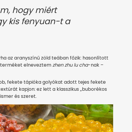
m, hogy miért
y kis fenyuan-t a
yha az aranyszínű zöld teában főzik: hasonlított
 terméket elneveztem
zhen zhu lu cha
-nak –
bb, fekete tápióka golyókat adott tejes fekete
xtúrát kapjon: ez lett a klasszikus „buborékos
ismer és szeret.