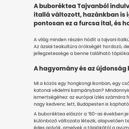
A buboréktea Tajvanból indulv
itallá változott, hazánkban i
pontosan ez a furcsa ital, és 
A világ minden részén hódít a tajvani ital
Az ázsiai teakultúra örökségét hordozó, de
jellegzetessége a benne található tápió
A hagyomány és az újdonság 
Mi a közös egy hongkongi ikonban, egy cs
katonai védelmi kampányban? Mindannyia
ismertségéhez: az európai ízlés számára f
nagy kedvenc lett, Budapesten is kapható
A buboréktea először a ’80-as években j
különböző változata létezik, alapvetően te
édes golyók, amelyek a tápiókától a gyüm