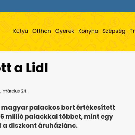
Kütyü
Otthon
Gyerek
Konyha
Szépség
T
t a Lidl
. március 24.
ó magyar palackos bort értékesített
,6 millió palackkal többet, mint egy
t a diszkont áruházlánc.