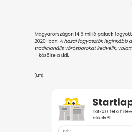
Magyarországon 14,5 millió palack fogyott 
2020-ban.
A hazai fogyasztók leginkább az
tradicionális vörösborokat kedvelik, vala
– közölte a Lidl.
(MTI)
Iratkozz fel a hírl
cikkekről!