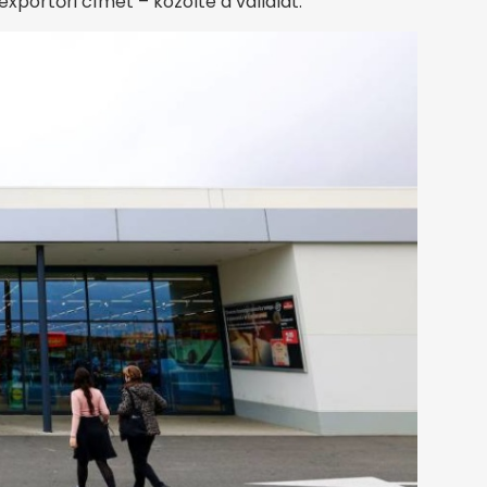
ortőri címét – közölte a vállalat.