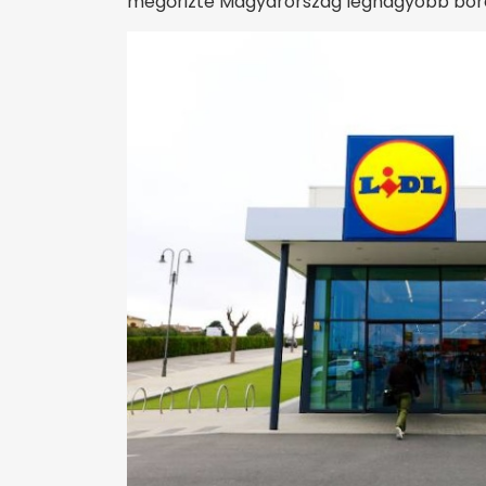
megőrizte Magyarország legnagyobb borexp