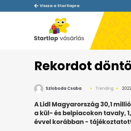
Vissza a Startlapra
Rekordot döntöt
Szloboda Csaba
Trending
2022
A Lidl Magyarország 30,1 milli
a kül- és belpiacokon tavaly, 1
évvel korábban - tájékoztatot