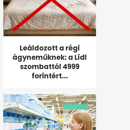
Leáldozott a régi
ágyneműknek: a Lidl
szombattól 4999
forintért...