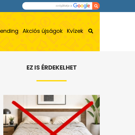
rending
Akciós újságok
Kvízek
EZ IS ÉRDEKELHET