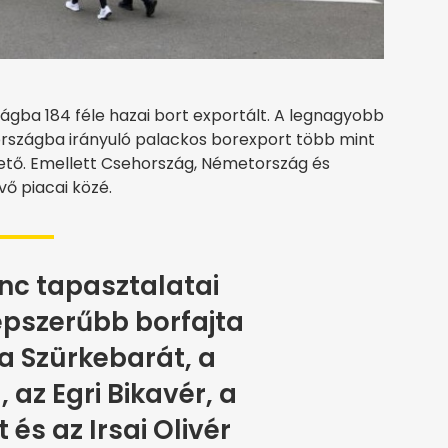
ágba 184 féle hazai bort exportált. A legnagyobb
z országba irányuló palackos borexport több mint
ető. Emellett Csehország, Németország és
vő piacai közé.
nc tapasztalatai
épszerűbb borfajta
a Szürkebarát, a
 az Egri Bikavér, a
 és az Irsai Olivér