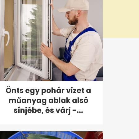
Önts egy pohár vizet a
műanyag ablak alsó
sínjébe, és várj -...