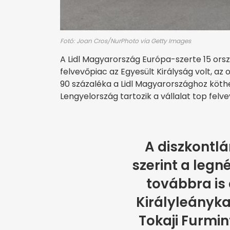
Fotó: Joan Cros/NurPhoto via Getty Images
A Lidl Magyarország Európa-szerte 15 orsz
felvevőpiac az Egyesült Királyság volt, a
90 százaléka a Lidl Magyarországhoz köth
Lengyelország tartozik a vállalat top felve
A diszkontlá
szerint a legn
továbbra is 
Királyleányka,
Tokaji Furmint