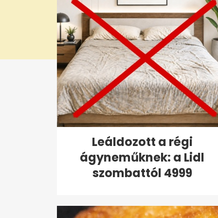
Leáldozott a régi
ágyneműknek: a Lidl
szombattól 4999
forintért...