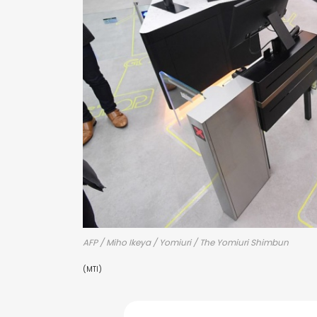
AFP / Miho Ikeya / Yomiuri / The Yomiuri Shimbun
(MTI)