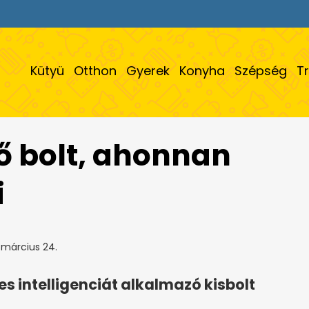
Kütyü
Otthon
Gyerek
Konyha
Szépség
T
ső bolt, ahonnan
i
 március 24.
s intelligenciát alkalmazó kisbolt