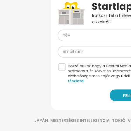
Iratkozz fel a hírl
cikkekről!
Hozzájárulok, hogy a Central Médiacs
számomra, és közvetlen üzletszerz
elérhetőségeimen saját vagy üzleti 
részletei
JAPÁN
MESTERSÉGES INTELLIGENCIA
TOKIÓ
V