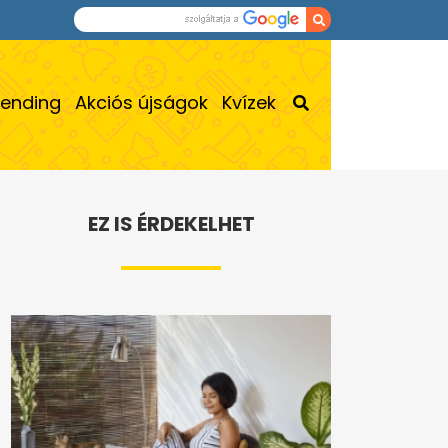
rending
Akciós újságok
Kvízek
EZ IS ÉRDEKELHET