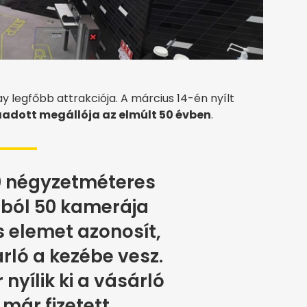
y legfőbb attrakciója. A március 14-én nyílt
áadott megállója az elmúlt 50 évben
.
0 négyzetméteres
ából 50 kamerája
 elemet azonosít,
rló a kezébe vesz.
 nyílik ki a vásárló
 már fizetett.