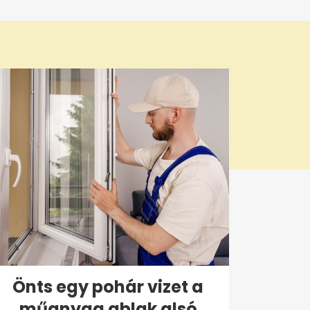
Önts egy pohár vizet a
műanyag ablak alsó