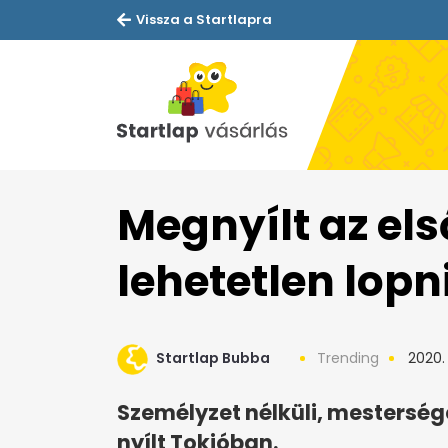
Vissza a Startlapra
Megnyílt az el
lehetetlen lopn
Startlap Bubba
Trending
2020.
Személyzet nélküli, mestersége
nyílt Tokióban.