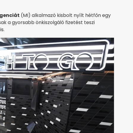
igenciát
(MI) alkalmazó kisbolt nyílt hétfőn egy
ak a gyorsabb önkiszolgáló fizetést teszi
s.