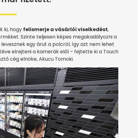
k ki, hogy
felismerje a vásárlói viselkedést
,
terméket. Szinte teljesen képes megakadályozni a
r levesznek egy árut a polcról, így azt nem lehet
éve elrejteni a kamerák elől – fejtette ki a Touch
esztő cég elnöke, Akucu Tomoki.