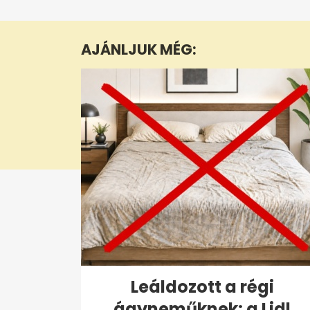
seconds
of
4
minutes,
AJÁNLJUK MÉG:
25
seconds
Volume
0%
Leáldozott a régi
ágyneműknek: a Lidl