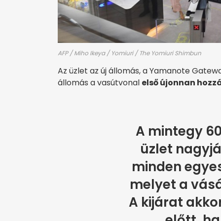
AFP / Miho Ikeya / Yomiuri / The Yomiuri Shimbun
Az üzlet az új állomás, a Yamanote Gatewa
állomás a vasútvonal
első újonnan hozz
A mintegy 6
üzlet nagyj
minden egyes
melyet a vásá
A kijárat akkor
előtt, ha