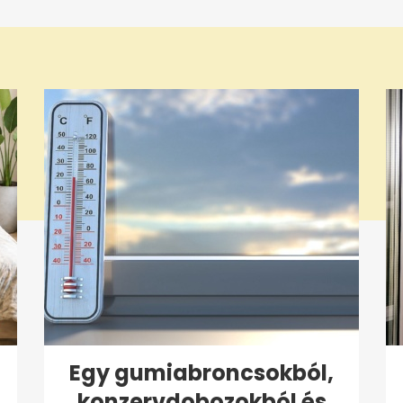
Egy gumiabroncsokból,
konzervdobozokból és