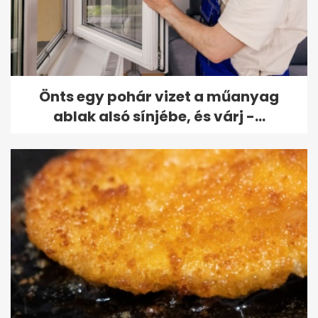
Önts egy pohár vizet a műanyag
ablak alsó sínjébe, és várj -...