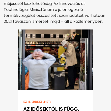
májusától lesz lehetőség. Az Innovációs és
Technológiai Minisztérium a jelenleg zajló
termékvizsgálat összesített számadatait várhatóan
2021 tavaszán ismerteti majd – áll a közleményben.
EZ IS ÉRDEKELHET:
AZ IDŐSEKTŐL IS FÜGG,