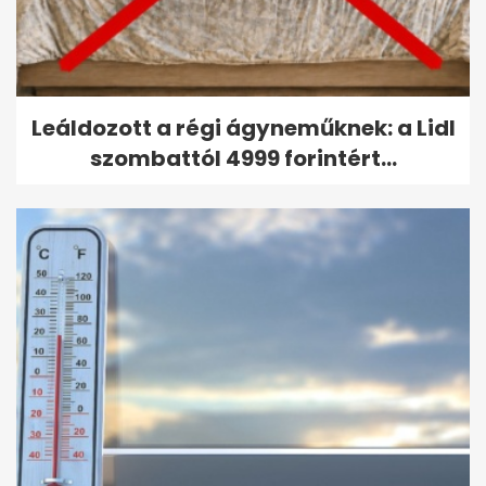
Leáldozott a régi ágyneműknek: a Lidl
szombattól 4999 forintért...