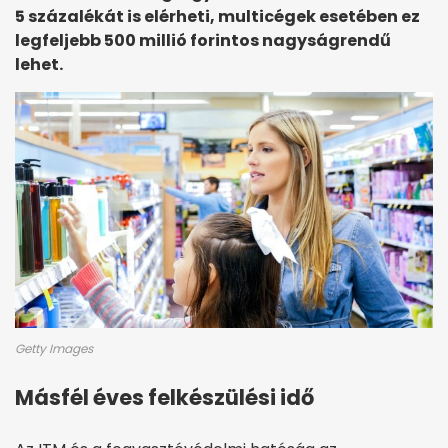
5 százalékát is elérheti, multicégek esetében ez
legfeljebb 500 millió forintos nagyságrendű
lehet.
Getty Images
Másfél éves felkészülési idő