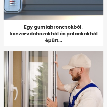
Egy gumiabroncsokból,
konzervdobozokból és palackokból
épült...