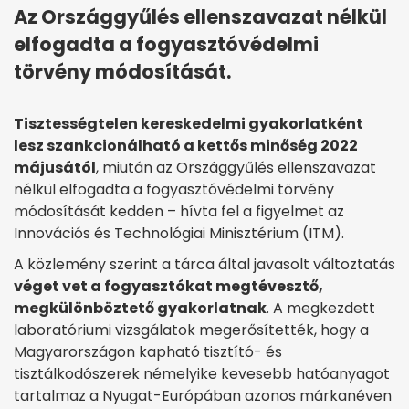
Az Országgyűlés ellenszavazat nélkül
elfogadta a fogyasztóvédelmi
törvény módosítását.
Tisztességtelen kereskedelmi gyakorlatként
lesz szankcionálható a kettős minőség 2022
májusától
, miután az Országgyűlés ellenszavazat
nélkül elfogadta a fogyasztóvédelmi törvény
módosítását kedden – hívta fel a figyelmet az
Innovációs és Technológiai Minisztérium (ITM).
A közlemény szerint a tárca által javasolt változtatás
véget vet a fogyasztókat megtévesztő,
megkülönböztető gyakorlatnak
. A megkezdett
laboratóriumi vizsgálatok megerősítették, hogy a
Magyarországon kapható tisztító- és
tisztálkodószerek némelyike kevesebb hatóanyagot
tartalmaz a Nyugat-Európában azonos márkanéven