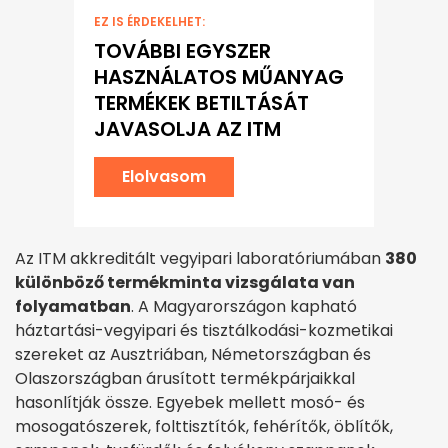
EZ IS ÉRDEKELHET:
TOVÁBBI EGYSZER
HASZNÁLATOS MŰANYAG
TERMÉKEK BETILTÁSÁT
JAVASOLJA AZ ITM
Elolvasom
Az ITM akkreditált vegyipari laboratóriumában
380
különböző termékminta vizsgálata van
folyamatban
. A Magyarországon kapható
háztartási-vegyipari és tisztálkodási-kozmetikai
szereket az Ausztriában, Németországban és
Olaszországban árusított termékpárjaikkal
hasonlítják össze. Egyebek mellett mosó- és
mosogatószerek, folttisztítók, fehérítők, öblítők,