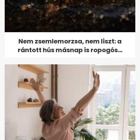
Nem zsemlemorzsa, nem liszt: a
rántott hús másnap is ropogós...