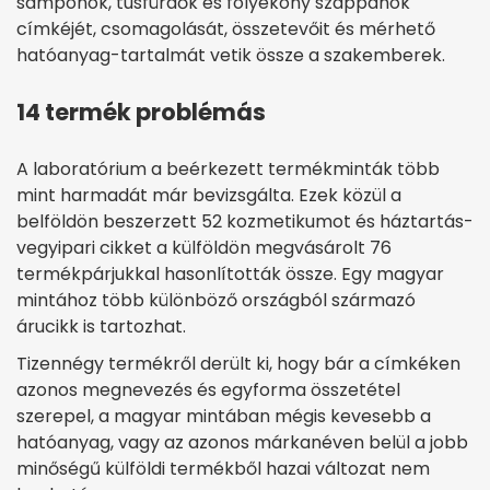
samponok, tusfürdők és folyékony szappanok
címkéjét, csomagolását, összetevőit és mérhető
hatóanyag-tartalmát vetik össze a szakemberek.
14 termék problémás
A laboratórium a beérkezett termékminták több
mint harmadát már bevizsgálta. Ezek közül a
belföldön beszerzett 52 kozmetikumot és háztartás-
vegyipari cikket a külföldön megvásárolt 76
termékpárjukkal hasonlították össze. Egy magyar
mintához több különböző országból származó
árucikk is tartozhat.
Tizennégy termékről derült ki, hogy bár a címkéken
azonos megnevezés és egyforma összetétel
szerepel, a magyar mintában mégis kevesebb a
hatóanyag, vagy az azonos márkanéven belül a jobb
minőségű külföldi termékből hazai változat nem