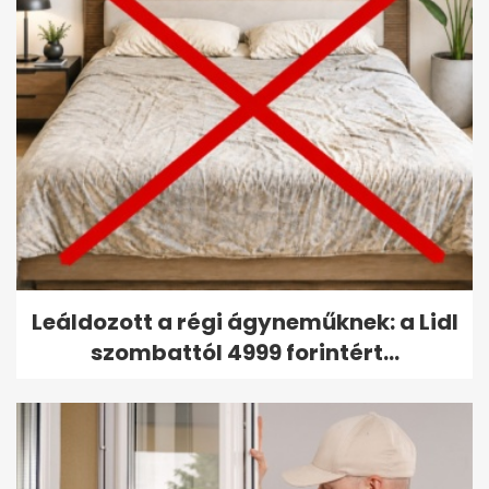
Leáldozott a régi ágyneműknek: a Lidl
szombattól 4999 forintért...