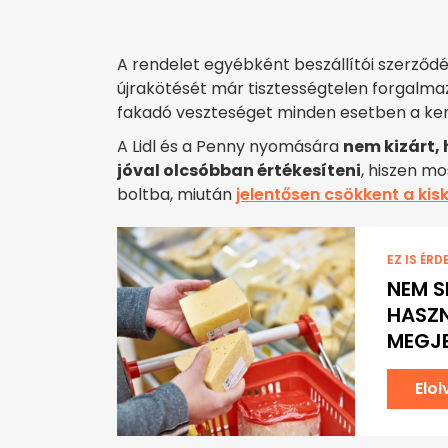
A rendelet egyébként beszállítói szerző
újrakötését már tisztességtelen forgalma
fakadó veszteséget minden esetben a ker
A Lidl és a Penny nyomására
nem kizárt, 
jóval olcsóbban értékesíteni
, hiszen mo
boltba, miután
jelentősen csökkent a ki
EZ IS ÉRD
NEM S
HASZN
MEGJE
Elo