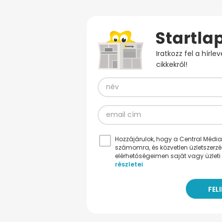
Iratkozz fel a hírl
cikkekről!
Hozzájárulok, hogy a Central Médiacs
számomra, és közvetlen üzletszerz
elérhetőségeimen saját vagy üzleti 
részletei