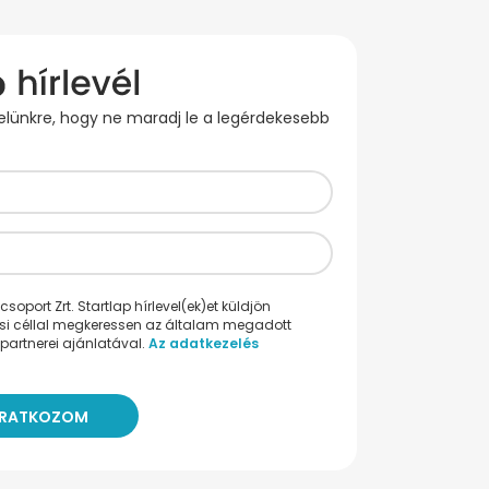
evelünkre, hogy ne maradj le a legérdekesebb
oport Zrt. Startlap hírlevel(ek)et küldjön
ési céllal megkeressen az általam megadott
partnerei ajánlatával.
Az adatkezelés