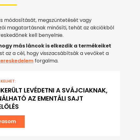
dés módosítását, megszüntetését vagy
zói magatartásnak minősíti, tehát az akciókból
eskedőnek kell benyelnie.
hogy más láncok is elkezdik a termékeiket
st az a cél, hogy visszacsábítsák a vevőket a
skereskedelem
forgalma.
EKELHET:
IKERÜLT LEVÉDETNI A SVÁJCIAKNAK,
ÁLHATÓ AZ EMENTÁLI SAJT
LÖLÉS
lvasom