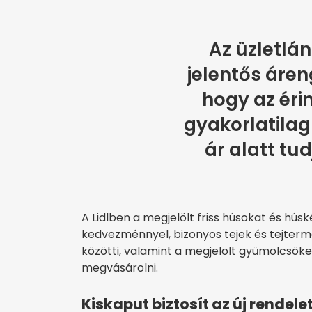
Az üzletlán
jelentős áre
hogy az éri
gyakorlatilag
ár alatt tud
A Lidlben a megjelölt friss húsokat és hú
kedvezménnyel, bizonyos tejek és tejterm
közötti, valamint a megjelölt gyümölcsö
megvásárolni.
Kiskaput biztosít az új rendele