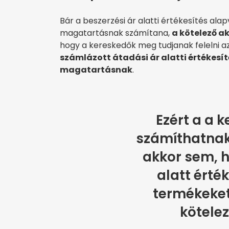
Bár a beszerzési ár alatti értékesítés ala
magatartásnak számítana,
a kötelező ak
hogy a kereskedők meg tudjanak felelni az
számlázott átadási ár alatti értékesí
magatartásnak
.
Ezért a a 
számíthatnak
akkor sem, h
alatt érté
termékeket,
kötelez