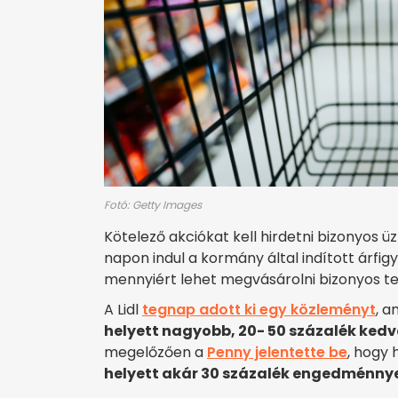
Fotó: Getty Images
Kötelező akciókat kell hirdetni bizonyos ü
napon indul a kormány által indított árfig
mennyiért lehet megvásárolni bizonyos t
A Lidl
tegnap adott ki egy közleményt
, a
helyett nagyobb, 20- 50 százalék ked
megelőzően a
Penny jelentette be
, hogy 
helyett akár 30 százalék engedménnye