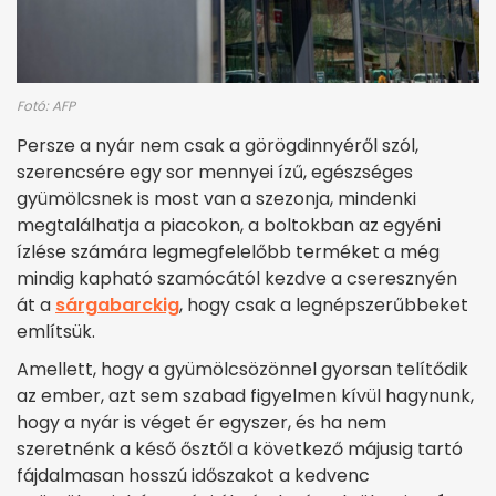
Fotó: AFP
Persze a nyár nem csak a görögdinnyéről szól,
szerencsére egy sor mennyei ízű, egészséges
gyümölcsnek is most van a szezonja, mindenki
megtalálhatja a piacokon, a boltokban az egyéni
ízlése számára legmegfelelőbb terméket a még
mindig kapható szamócától kezdve a cseresznyén
át a
sárgabarckig
, hogy csak a legnépszerűbbeket
említsük.
Amellett, hogy a gyümölcsözönnel gyorsan telítődik
az ember, azt sem szabad figyelmen kívül hagynunk,
hogy a nyár is véget ér egyszer, és ha nem
szeretnénk a késő ősztől a következő májusig tartó
fájdalmasan hosszú időszakot a kedvenc