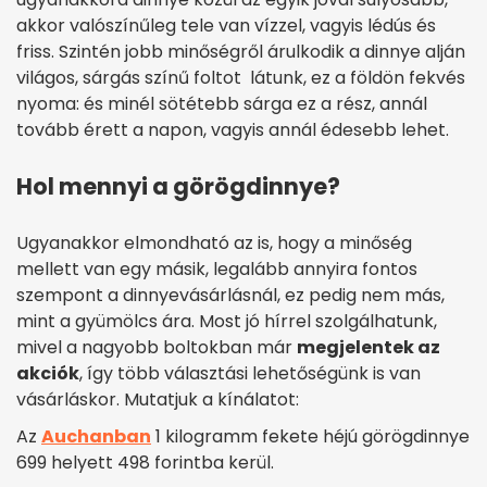
akkor valószínűleg tele van vízzel, vagyis lédús és
friss. Szintén jobb minőségről árulkodik a dinnye alján
világos, sárgás színű foltot látunk, ez a földön fekvés
nyoma: és minél sötétebb sárga ez a rész, annál
tovább érett a napon, vagyis annál édesebb lehet.
Hol mennyi a görögdinnye?
Ugyanakkor elmondható az is, hogy a minőség
mellett van egy másik, legalább annyira fontos
szempont a dinnyevásárlásnál, ez pedig nem más,
mint a gyümölcs ára. Most jó hírrel szolgálhatunk,
mivel a nagyobb boltokban már
megjelentek az
akciók
, így több választási lehetőségünk is van
vásárláskor. Mutatjuk a kínálatot:
Az
Auchanban
1 kilogramm fekete héjú görögdinnye
699 helyett 498 forintba kerül.