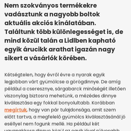
Nem szokványos termékekre
vadásztunk a nagyobb boltok
aktuális akciós kínálatában.
Találtunk több különlegességet is, de
mind közül talán a Lidlben kapható
egyik árucikk arathat igazán nagy
sikert a vásárlók körében.
Kétségtelen, hogy évről évre a nyarak egyik
legjobban várt gyümölcse a görögdinnye. De amíg
például a cseresznye, sárgabarck minőségét illetően
viszonylag biztosra mehetünk, a mézédes dinnye
kiválasztása egy fokkal bonyolultabb. Korábban
megírtuk
, hogy van pár tulajdonsága, amit szem
előtt tartva, a megfelelő gyümölcs kiválasztásánál jó
eséllyel nem fogunk mellé. Ha például két
ugyanakkora dinnye közül az egyik jóval súlyosabb,