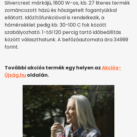
Silvercrest márkájú, 1800 W-os, kb. 27 literes termék
zománcozott házú és hőszigetelt fogantyúkkal
ellátott. Időzítőfunkcióval is rendelkezik, a
hőmérséklet pedig kb. 30-100 C fok között
szabályozható. 1-től 120 percig tartó időbeállítás
között választhatunk. A befőzőautomata ára 34999
forint.
További akciós termék egy helyen az
Akciós-
Újság.hu
oldalán.