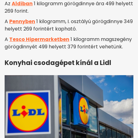
Az
Aldiban
1 kilogramm görögdinnye ára 499 helyett
269 forint.
A
Pennyben
1 kilogramm, I. osztályú görögdinnye 349
helyett 269 forintért kapható.
A
Tesco Hipermarketben
1 kilogramm magszegény
görögdinnyét 499 helyett 379 forintért vehetünk.
Konyhai csodagépet kínál a Lidl