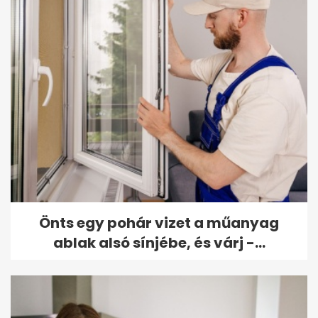
Önts egy pohár vizet a műanyag
ablak alsó sínjébe, és várj -...