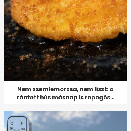
Nem zsemlemorzsa, nem liszt: a
rántott hús másnap is ropogós...