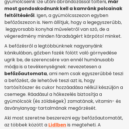
gyümölcseink íze utáni ábrándozással tölteni,
már
most gondoskodnunk kell a kamránk polcainak
feltöltéséről
. Igen, a gyümölcsszezon egyben
befőzőszezon is. Nem állítjuk, hogy a legegyszerűbb,
leggyorsabb konyhai műveletről van szó, de a
végeredmény minden fáradságért kárpótol minket.
A befőzésről a legtöbbünknek nagyanyáink
kánikulában, gőzben fazék fölött való görnyedése
ugrik be, de szerencsére van ennél humánusabb
módja is a tevékenységnek: nevezetesen a
befőzőautomata
, ami nem csak egyszerűbbé teszi
a befőzést, de lehetővé teszi azt is, hogy
tartósítószer és cukor hozzáadása nélkül készüljön a
csemege. Ráadásul a hőkezelés biztosítja a
gyümölcsök (és zöldségek) zamatának, vitamin- és
ásványianyag-tartalmának megőrzését.
Aki most szeretne beszerezni egy befőzőautomatát,
az többek között a
Lidlben
is megteheti. A