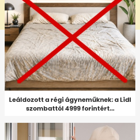
Leáldozott a régi ágyneműknek: a Lidl
szombattól 4999 forintért...