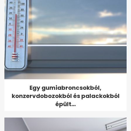
Egy gumiabroncsokból,
konzervdobozokból és palackokból
épült...