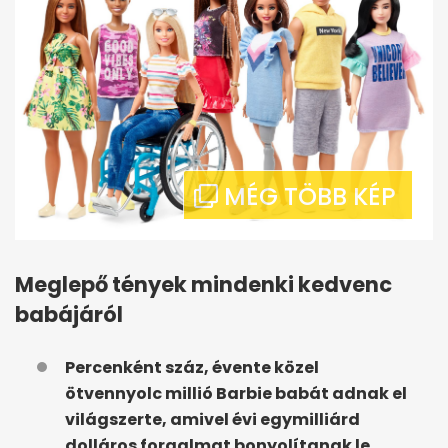
Meglepő tények mindenki kedvenc
babájáról
Percenként száz, évente közel
ötvennyolc millió Barbie babát adnak el
világszerte, amivel évi egymilliárd
dolláros forgalmat bonyolítanak le.