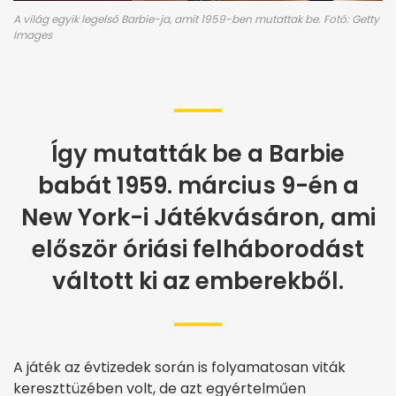
A világ egyik legelső Barbie-ja, amit 1959-ben mutattak be. Fotó: Getty
Images
Így mutatták be a Barbie
babát 1959. március 9-én a
New York-i Játékvásáron, ami
először óriási felháborodást
váltott ki az emberekből.
A játék az évtizedek során is folyamatosan viták
kereszttüzében volt, de azt egyértelműen