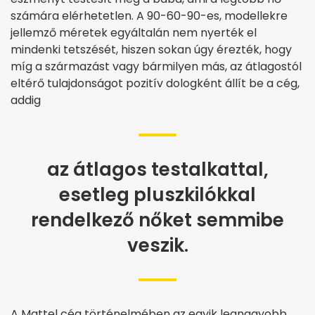
számára elérhetetlen. A 90-60-90-es, modellekre
jellemző méretek egyáltalán nem nyerték el
mindenki tetszését, hiszen sokan úgy érezték, hogy
míg a származást vagy bármilyen más, az átlagostól
eltérő tulajdonságot pozitív dologként állít be a cég,
addig
az átlagos testalkattal,
esetleg pluszkilókkal
rendelkező nőket semmibe
veszik.
A Mattel cég történelmében az egyik legnagyobb