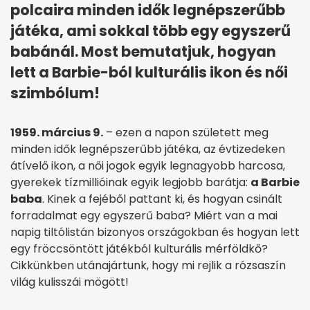
polcaira minden idők legnépszerűbb
játéka, ami sokkal több egy egyszerű
babánál. Most bemutatjuk, hogyan
lett a Barbie-ból kulturális ikon és női
szimbólum!
1959. március 9.
– ezen a napon született meg
minden idők legnépszerűbb játéka, az évtizedeken
átívelő ikon, a női jogok egyik legnagyobb harcosa,
gyerekek tízmillióinak egyik legjobb barátja:
a Barbie
baba
. Kinek a fejéből pattant ki, és hogyan csinált
forradalmat egy egyszerű baba? Miért van a mai
napig tiltólistán bizonyos országokban és hogyan lett
egy fröccsöntött játékból kulturális mérföldkő?
Cikkünkben utánajártunk, hogy mi rejlik a rózsaszín
világ kulisszái mögött!