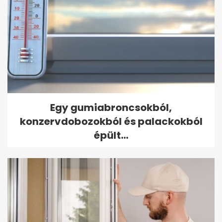
Egy gumiabroncsokból,
konzervdobozokból és palackokból
épült...