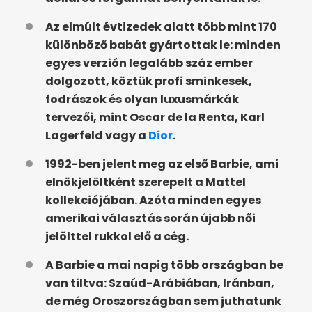
Az elmúlt évtizedek alatt több mint 170
különböző babát gyártottak le: minden
egyes verzión legalább száz ember
dolgozott, köztük profi sminkesek,
fodrászok és olyan luxusmárkák
tervezői, mint Oscar de la Renta, Karl
Lagerfeld vagy a
Dior
.
1992-ben jelent meg az első Barbie, ami
elnökjelöltként szerepelt a Mattel
kollekciójában. Azóta minden egyes
amerikai választás során újabb női
jelölttel rukkol elő a cég.
A Barbie a mai napig több országban be
van tiltva: Szaúd-Arábiában, Iránban,
de még Oroszországban sem juthatunk