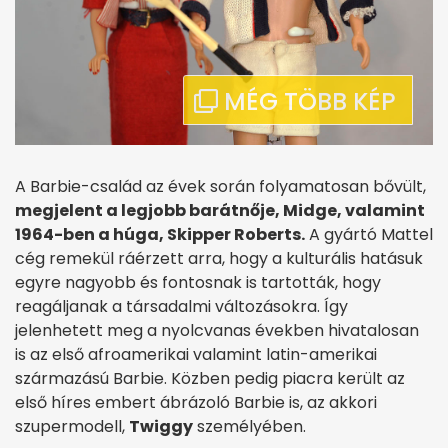
A Barbie-család az évek során folyamatosan bővült,
megjelent a legjobb barátnője, Midge, valamint
1964-ben a húga, Skipper Roberts.
A gyártó Mattel
cég remekül ráérzett arra, hogy a kulturális hatásuk
egyre nagyobb és fontosnak is tartották, hogy
reagáljanak a társadalmi változásokra. Így
jelenhetett meg a nyolcvanas években hivatalosan
is az első afroamerikai valamint latin-amerikai
származású Barbie. Közben pedig piacra került az
első híres embert ábrázoló Barbie is, az akkori
szupermodell,
Twiggy
személyében.