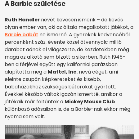
A Barbie születése
Ruth Handler
nevét kevesen ismerik – de kevés
olyan ember van, aki az általa megalkotott játékot, a
Barbie babát
ne ismerné. A gyerekek kedvencéből
percenként száz, évente közel ötvennyolc millió
darabot adnak el világszerte, de kezdetekben még
maga az alkotó sem bízott a sikerben. Ruth 1945-
ben a férjével együtt egy kaliforniai garázsban
alapította meg a
Mattel, Inc.
nevű céget, ami
eleinte csupán képkereteket és kisebb,
babaházakhoz szükséges bútorokat gyártott.
Évekkel később váltak igazán ismertté, amikor a
játékaik már feltűntek a
Mickey Mouse Club
különböző adásaiban is, de a Barbie-nak ekkor még
nyoma sem volt.