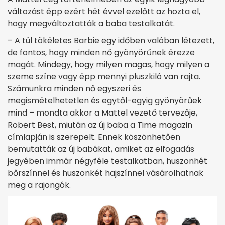
változást épp ezért hét évvel ezelőtt az hozta el,
hogy megváltoztatták a baba testalkatát.
– A túl tökéletes Barbie egy időben valóban létezett,
de fontos, hogy minden nő gyönyörűnek érezze
magát. Mindegy, hogy milyen magas, hogy milyen a
szeme színe vagy épp mennyi pluszkiló van rajta.
Számunkra minden nő egyszeri és
megismételhetetlen és egytől-egyig gyönyörűek
mind – mondta akkor a Mattel vezető tervezője,
Robert Best, miután az új baba a Time magazin
címlapján is szerepelt. Ennek köszönhetően
bemutatták az új babákat, amiket az elfogadás
jegyében immár négyféle testalkatban, huszonhét
bőrszínnel és huszonkét hajszínnel vásárolhatnak
meg a rajongók.