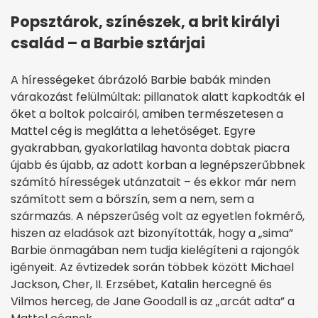
Popsztárok, színészek, a brit királyi
család – a Barbie sztárjai
A hírességeket ábrázoló Barbie babák minden
várakozást felülmúltak: pillanatok alatt kapkodták el
őket a boltok polcairól, amiben természetesen a
Mattel cég is meglátta a lehetőséget. Egyre
gyakrabban, gyakorlatilag havonta dobtak piacra
újabb és újabb, az adott korban a legnépszerűbbnek
számító hírességek utánzatait – és ekkor már nem
számított sem a bőrszín, sem a nem, sem a
származás. A népszerűség volt az egyetlen fokmérő,
hiszen az eladások azt bizonyították, hogy a „sima”
Barbie önmagában nem tudja kielégíteni a rajongók
igényeit. Az évtizedek során többek között Michael
Jackson, Cher, II. Erzsébet, Katalin hercegné és
Vilmos herceg, de Jane Goodall is az „arcát adta” a