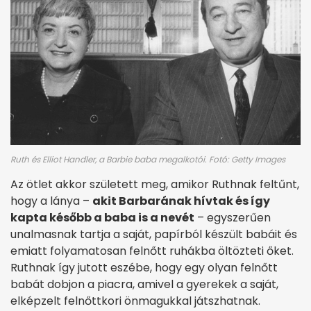
Ruth és Elliot Handler, a Barbie baba megalkotói. Fotó: Getty Images
Az ötlet akkor született meg, amikor Ruthnak feltűnt,
hogy a lánya –
akit Barbarának hívtak és így
kapta később a baba is a nevét
– egyszerűen
unalmasnak tartja a saját, papírból készült babáit és
emiatt folyamatosan felnőtt ruhákba öltözteti őket.
Ruthnak így jutott eszébe, hogy egy olyan felnőtt
babát dobjon a piacra, amivel a gyerekek a saját,
elképzelt felnőttkori önmagukkal játszhatnak.