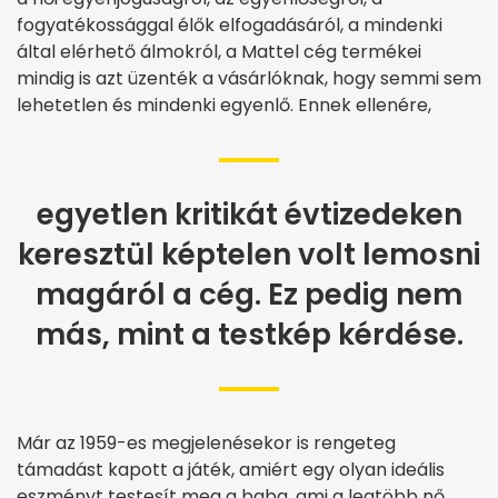
fogyatékossággal élők elfogadásáról, a mindenki
által elérhető álmokról, a Mattel cég termékei
mindig is azt üzenték a vásárlóknak, hogy semmi sem
lehetetlen és mindenki egyenlő. Ennek ellenére,
egyetlen kritikát évtizedeken
keresztül képtelen volt lemosni
magáról a cég. Ez pedig nem
más, mint a testkép kérdése.
Már az 1959-es megjelenésekor is rengeteg
támadást kapott a játék, amiért egy olyan ideális
eszményt testesít meg a baba, ami a legtöbb nő