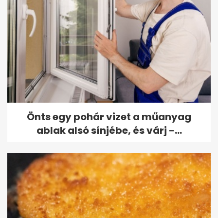
Önts egy pohár vizet a műanyag
ablak alsó sínjébe, és várj -...