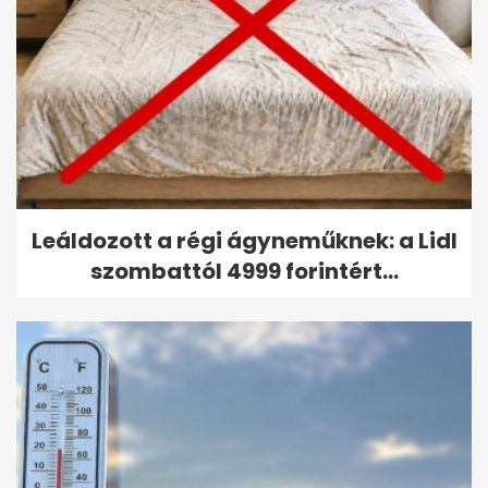
Leáldozott a régi ágyneműknek: a Lidl
szombattól 4999 forintért...