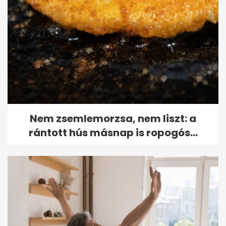
Nem zsemlemorzsa, nem liszt: a
rántott hús másnap is ropogós...