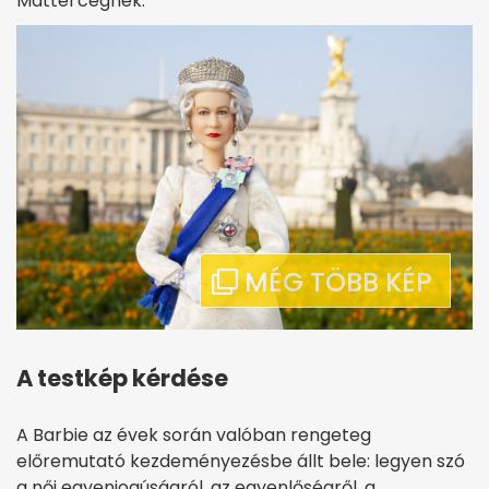
Mattel cégnek.
A testkép kérdése
A Barbie az évek során valóban rengeteg
előremutató kezdeményezésbe állt bele: legyen szó
a női egyenjogúságról, az egyenlőségről, a