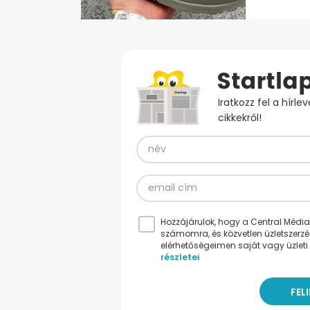
Iratkozz fel a hírl
cikkekről!
Hozzájárulok, hogy a Central Médiacs
számomra, és közvetlen üzletszerz
elérhetőségeimen saját vagy üzleti 
részletei