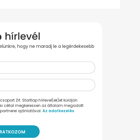
evelünkre, hogy ne maradj le a legérdekesebb
oport Zrt. Startlap hírlevel(ek)et küldjön
ési céllal megkeressen az általam megadott
partnerei ajánlatával.
Az adatkezelés