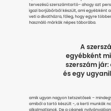
tervezésű szerszámtartó– ahogy azt persze
igazi borjúbőrből készült, ami egyébként 
veti a divatházra, főleg, hogy egyre töb
használó márkák népes táborába.
A szersz
egyébként mi
szerszám jár:
és egy ugyanil
amik ugyan nagyon tetszetősek – mindegyi
amiből a tartó készült -, a kerti munkák n
alkalmatlanok. De a cégnek nyilvánvalóan ne