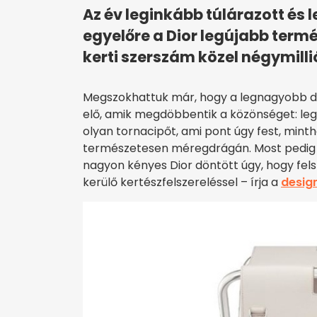
Az év leginkább túlárazott és
egyelőre a Dior legújabb term
kerti szerszám közel négymillió
Megszokhattuk már, hogy a legnagyobb di
elő, amik megdöbbentik a közönséget: le
olyan tornacipőt, ami pont úgy fest, minth
természetesen méregdrágán. Most pedig ú
nagyon kényes Dior döntött úgy, hogy felsz
kerülő kertészfelszereléssel – írja a
desig