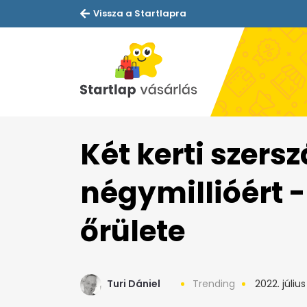
Vissza a Startlapra
Két kerti szers
négymillióért -
őrülete
Turi Dániel
Trending
2022. július