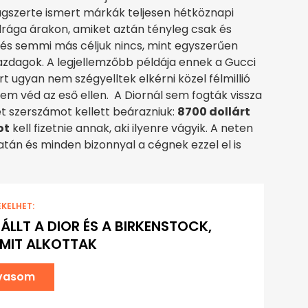
ágszerte ismert márkák teljesen hétköznapi
rága árakon, amiket aztán tényleg csak és
i és semmi más céljuk nincs, mint egyszerűen
azdagok. A legjellemzőbb példája ennek a Gucci
t ugyan nem szégyelltek elkérni közel félmillió
nem véd az eső ellen. A Diornál sem fogták vissza
t szerszámot kellett beárazniuk:
8700 dollárt
ot
kell fizetnie annak, aki ilyenre vágyik. A neten
atán és minden bizonnyal a cégnek ezzel el is
EKELHET:
ÁLLT A DIOR ÉS A BIRKENSTOCK,
 MIT ALKOTTAK
lvasom