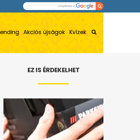
rending
Akciós újságok
Kvízek
EZ IS ÉRDEKELHET