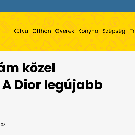
Kütyü
Otthon
Gyerek
Konyha
Szépség
T
zám közel
 A Dior legújabb
 03.