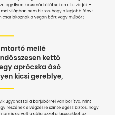
 egy ilyen luxusmárkától sokan el is várják –
a mai világban nem biztos, hogy a legjobb fényt
ben csatlakoznak a vegán bőrt vagy műbőrt
ámtartó mellé
ndösszesen kettő
 egy aprócska ásó
yen kicsi gereblye,
k ugyanazzal a borjúbőrrel van borítva, mint
agy részének elvégzésre szinte egész biztos, hogy
m is ez volt a célja ezzel a luxuscikkel: az