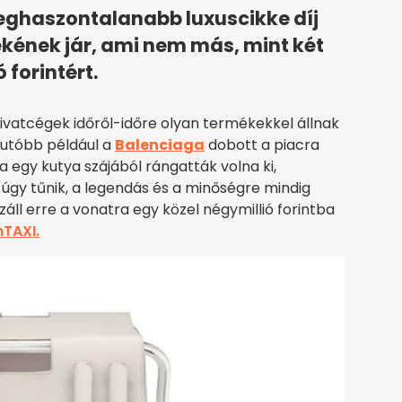
 leghaszontalanabb luxuscikke díj
ékének jár, ami nem más, mint két
 forintért.
vatcégek időről-időre olyan termékekkel állnak
gutóbb például a
Balenciaga
dobott a piacra
a egy kutya szájából rángatták volna ki,
gy tűnik, a legendás és a minőségre mindig
áll erre a vonatra egy közel négymillió forintba
nTAXI.