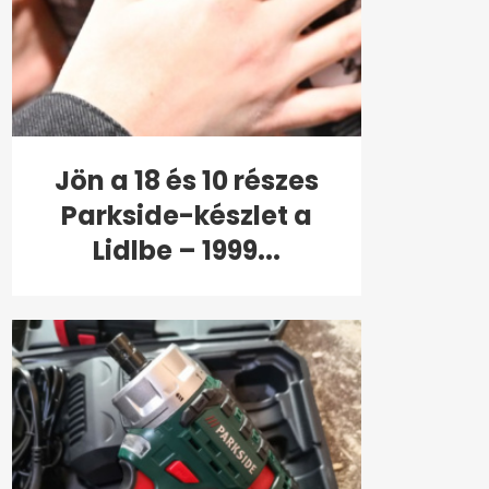
Jön a 18 és 10 részes
Parkside-készlet a
Lidlbe – 1999...