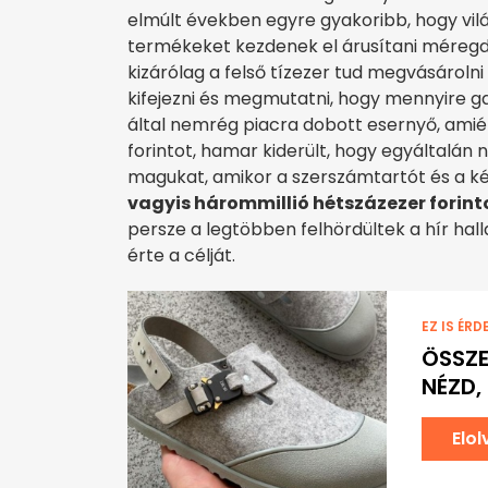
elmúlt években egyre gyakoribb, hogy vil
termékeket kezdenek el árusítani méregd
kizárólag a felső tízezer tud megvásároln
kifejezni és megmutatni, hogy mennyire g
által nemrég piacra dobott esernyő, amiér
forintot, hamar kiderült, hogy egyáltalán 
magukat, amikor a szerszámtartót és a ké
vagyis hárommillió hétszázezer forint
persze a legtöbben felhördültek a hír hall
érte a célját.
EZ IS ÉRD
ÖSSZE
NÉZD,
Elo