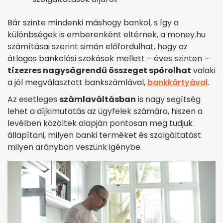
Bár szinte mindenki máshogy bankol, s így a
különbségek is emberenként eltérnek, a money.hu
számításai szerint simán előfordulhat, hogy az
átlagos bankolási szokások mellett – éves szinten –
tízezres nagyságrendű összeget spórolhat
valaki
a jól megválasztott bankszámlával,
bankkártyával
.
Az esetleges
számlaváltásban
is nagy segítség
lehet a díjkimutatás az ügyfelek számára, hiszen a
levélben közöltek alapján pontosan meg tudjuk
állapítani, milyen banki terméket és szolgáltatást
milyen arányban veszünk igénybe.