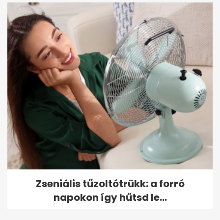
Zseniális tűzoltótrükk: a forró
napokon így hűtsd le...