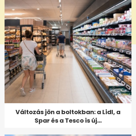
Változás jön a boltokban: a Lidl, a
Spar és a Tesco is új...