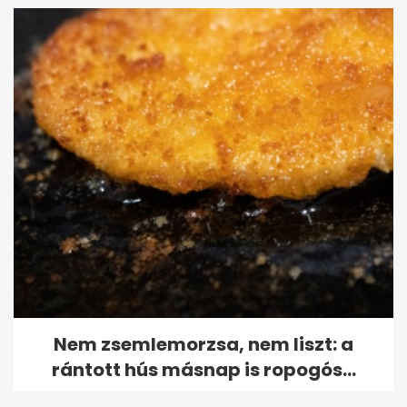
Nem zsemlemorzsa, nem liszt: a
rántott hús másnap is ropogós...