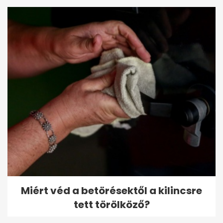
Miért véd a betörésektől a kilincsre
tett törölköző?