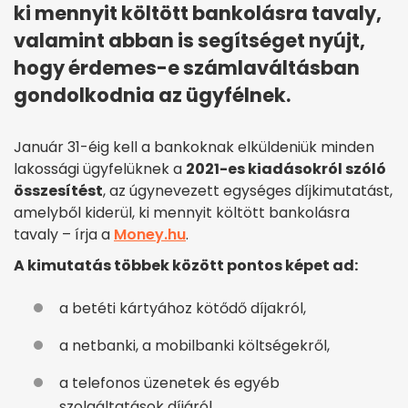
ki mennyit költött bankolásra tavaly,
valamint abban is segítséget nyújt,
hogy érdemes-e számlaváltásban
gondolkodnia az ügyfélnek.
Január 31-éig kell a bankoknak elküldeniük minden
lakossági ügyfelüknek a
2021-es kiadásokról szóló
összesítést
, az úgynevezett egységes díjkimutatást,
amelyből kiderül, ki mennyit költött bankolásra
tavaly – írja a
Money.hu
.
A kimutatás többek között pontos képet ad:
a betéti kártyához kötődő díjakról,
a netbanki, a mobilbanki költségekről,
a telefonos üzenetek és egyéb
szolgáltatások díjáról.