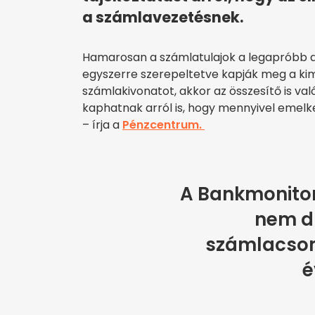
a számlavezetésnek.
Hamarosan a számlatulajok a legapróbb díj
egyszerre szerepeltetve kapják meg a kim
számlakivonatot, akkor az összesítő is val
kaphatnak arról is, hogy mennyivel emelk
– írja a
Pénzcentrum.
A Bankmonitor
nem d
számlacsom
é