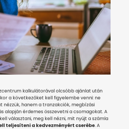
zcentrum kalkulátorával olcsóbb ajánlat után
skor a következőket kell figyelembe venni: ne
at nézzük, hanem a tranzakciók, megbízási
iadás alapján érdemes összevetni a csomagokat. A
l választani, meg kell nézni, mit nyújt a számla
kell teljesíteni a kedvezményért cserébe
. A