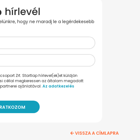
evelünkre, hogy ne maradj le a legérdekesebb
oport Zrt. Startlap hírlevel(ek)et küldjön
ési céllal megkeressen az általam megadott
partnerei ajánlatával.
Az adatkezelés
VISSZA A CÍMLAPRA