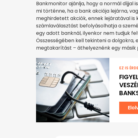
Bankmonitor ajánlja, hogy a normál díjjal 
mi történne, ha a bank akciója lejárna, va
meghirdetett akciók, ennek lejáratával is k
számlaválasztást befolyásolhatja a szemé
egy adott banknál, ilyenkor nem tudjuk f
Összességében kell tekinteni a dolgokra, e
megtakarítást – áthelyeznénk egy másik 
EZ IS ÉRD
FIGYE
VESZÉ
BANK
Elo