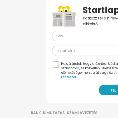
Iratkozz fel a hírl
cikkekről!
Hozzájárulok, hogy a Central Médiacs
számomra, és közvetlen üzletszerz
elérhetőségeimen saját vagy üzleti 
részletei
BANK
KIMUTATÁS
SZÁMLAVEZETÉS