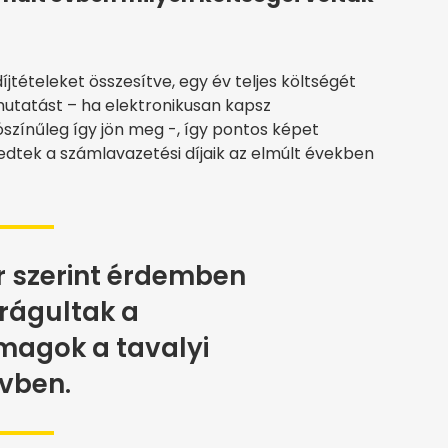
tételeket összesítve, egy év teljes költségét
utatást – ha elektronikusan kapsz
ószínűleg így jön meg -, így pontos képet
edtek a számlavazetési díjaik az elmúlt években
 szerint érdemben
rágultak a
agok a tavalyi
vben.