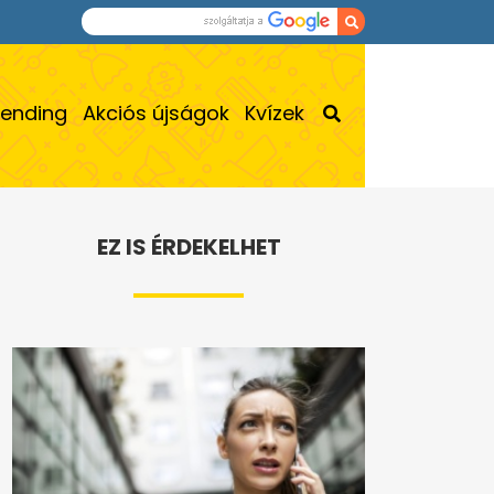
rending
Akciós újságok
Kvízek
EZ IS ÉRDEKELHET