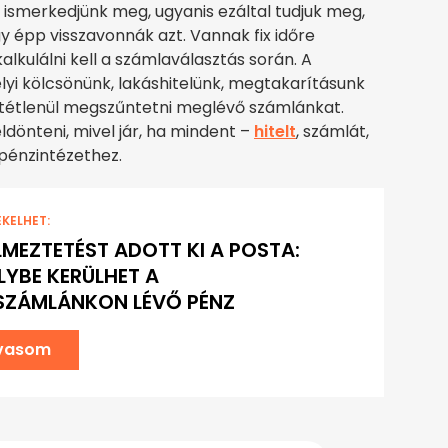
is ismerkedjünk meg, ugyanis ezáltal tudjuk meg,
gy épp visszavonnák azt. Vannak fix időre
alkulálni kell a számlaválasztás során. A
lyi kölcsönünk, lakáshitelünk, megtakarításunk
eltétlenül megszűntetni meglévő számlánkat.
ldönteni, mivel jár, ha mindent –
hitelt
, számlát,
pénzintézethez.
EKELHET:
LMEZTETÉST ADOTT KI A POSTA:
LYBE KERÜLHET A
SZÁMLÁNKON LÉVŐ PÉNZ
lvasom