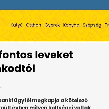
Kütyü
Otthon
Gyerek
Konyha
Szépség
T
fontos leveket
nkodtól
6.
anki ügyfél megkapja a kötelező
lmúlt évben milyen költségei voltak