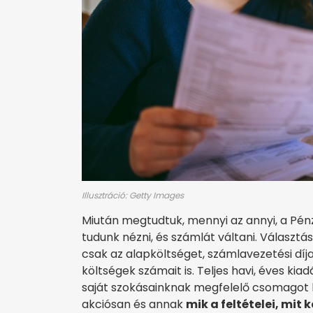
Illusztráció: Getty Images
Miután megtudtuk, mennyi az annyi, a Pén
tudunk nézni, és számlát váltani. Választá
csak az alapköltséget, számlavezetési díj
költségek számait is. Teljes havi, éves k
saját szokásainknak megfelelő csomagot kel
akciósan és annak
mik a feltételei, mit 