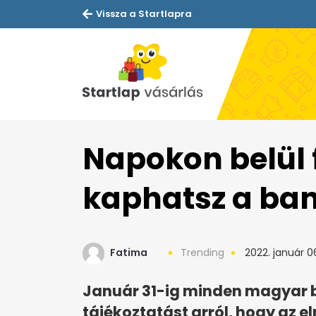
Vissza a Startlapra
Napokon belül 
kaphatsz a ba
Fatima
Trending
2022. január 0
Január 31-ig minden magyar b
tájékoztatást arról, hogy az e