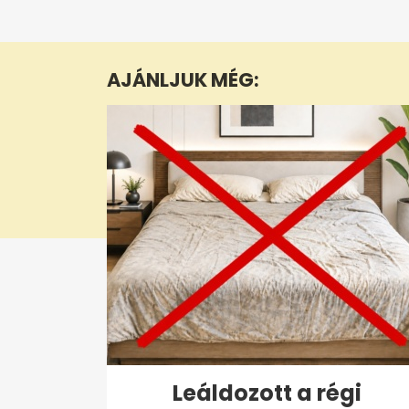
0
seconds
of
1
minute,
AJÁNLJUK MÉG:
42
seconds
Volume
0%
Leáldozott a régi