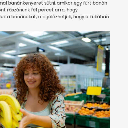
mal banánkenyeret sütni, amikor egy fürt banán
zont rászánunk fél percet arra, hogy
szuk a banánokat, megelőzhetjük, hogy a kukában