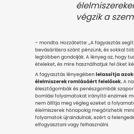
élelmiszereke
végzik a sze
– mondta. Hozzátette: „A fagyasztás segí
bevásárlásra szánt pénzünk, és sokkal töb
legtöbben gondolják. A lényeg az, hogy t
ételeket, és mire használhatjuk fel őket k
A fagyasztás lényegében
lelassítja azo
élelmiszerek romlásáért felelősek.
A na
élesztőgombák és penészgombák szaporodás
bomlási folyamatokat irányító enzimek műk
nem állítja meg végleg ezeket a folyamatok
élelmiszerek hónapokig megőrizhetik minő
folyamatok újraindulnak, ezért a feleng
elfogyasztani vagy felhasználni.