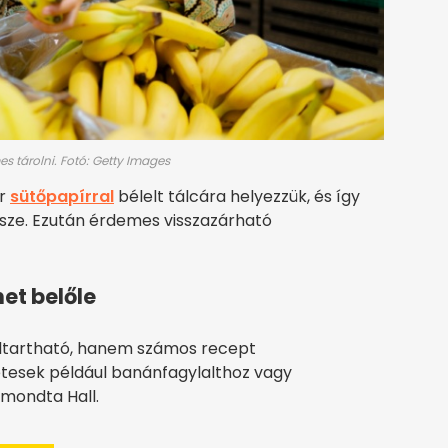
 tárolni. Fotó: Getty Images
ör
sütőpapírral
bélelt tálcára helyezzük, és így
ssze. Ezután érdemes visszazárható
et belőle
ltartható, hanem számos recept
etesek például banánfagylalthoz vagy
mondta Hall.