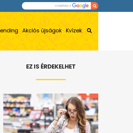
rending
Akciós újságok
Kvízek
EZ IS ÉRDEKELHET