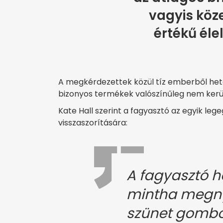
vagyis köze
értékű éle
A megkérdezettek közül tíz emberből hete
bizonyos termékek valószínűleg nem kerü
Kate Hall szerint a fagyasztó az egyik le
visszaszorítására:
A fagyasztó h
mintha megn
szünet gombo