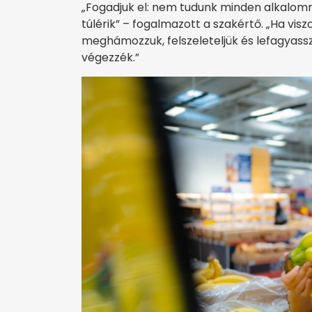
„Fogadjuk el: nem tudunk minden alkalom
túlérik” – fogalmazott a szakértő. „Ha vis
meghámozzuk, felszeleteljük és lefagyas
végezzék.”