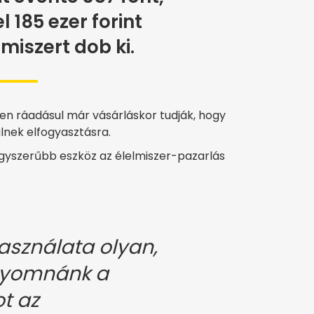
l 185 ezer forint
lmiszert dob ki.
n ráadásul már vásárláskor tudják, hogy
lnek elfogyasztásra.
gegyszerűbb eszköz az élelmiszer-pazarlás
asználata olyan,
yomnánk a
t az