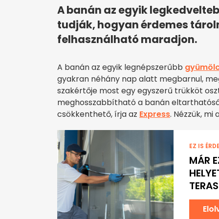
A banán az egyik legkedvelte
tudják, hogyan érdemes tárol
felhasználható maradjon.
A banán az egyik legnépszerűbb
gyümöl
gyakran néhány nap alatt megbarnul, meg
szakértője most egy egyszerű trükköt osz
meghosszabbítható a banán eltarthatósága
csökkenthető, írja az
Express
. Nézzük, mi
EZ IS ÉRD
MÁR 
HELYE
TERAS
Elo