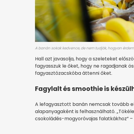
A banán sokak kedvence, de nem tudják, hogyan érdemes
Hall azt javasolja, hogy a szeleteket elősz
fagyasszuk le őket, hogy ne ragadjanak ö
fagyasztózacskóba áttenni őket.
Fagylalt és smoothie is készülh
A lefagyasztott banán nemcsak tovább e
alapanyagaként is felhasználható. „Tökél
csokoládés-mogyoróvajas falatkákhoz” – 