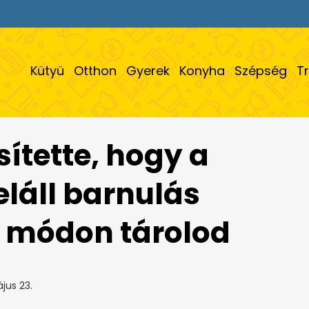
Kütyü
Otthon
Gyerek
Konyha
Szépség
T
ítette, hogy a
láll barnulás
en módon tárolod
jus 23.