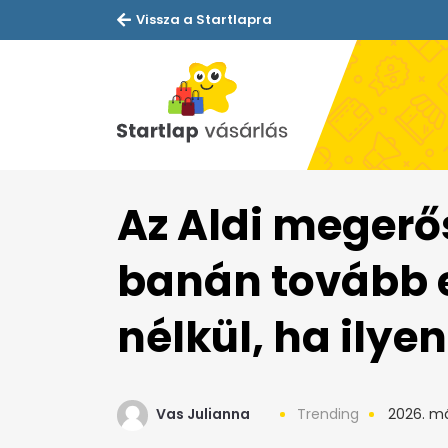
Vissza a Startlapra
Az Aldi megerős
banán tovább e
nélkül, ha ily
Vas Julianna
Trending
2026. má