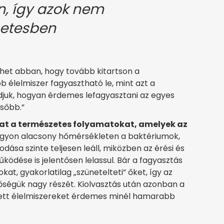
n, így azok nem
metesben
thet abban, hogy tovább kitartson a
b élelmiszer fagyasztható le, mint azt a
udjuk, hogyan érdemes lefagyasztani az egyes
ésőbb.”
kat a természetes folyamatokat, amelyek az
gyon alacsony hőmérsékleten a baktériumok,
a szinte teljesen leáll, miközben az érési és
ödése is jelentősen lelassul. Bár a fagyasztás
at, gyakorlatilag „szünetelteti” őket, így az
ségük nagy részét. Kiolvasztás után azonban a
edett élelmiszereket érdemes minél hamarabb