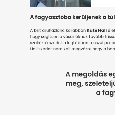
A fagyasztóba kerüljenek a tú
A brit áruházlánc korábban
Kate Hall
éle
hogy segítsen a vásárlóknak tovább friss
szakértő szerint a legtöbben rosszul pró
Hall szerint nem kell megvárni, hogy a ban
A megoldás e
meg, szeletelj
a fag