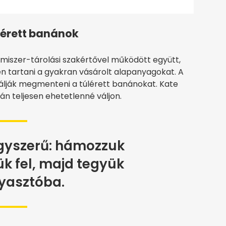
lérett banánok
lmiszer-tárolási szakértővel működött együtt,
en tartani a gyakran vásárolt alapanyagokat. A
bálják megmenteni a túlérett banánokat. Kate
án teljesen ehetetlenné váljon.
gyszerű: hámozzuk
ük fel, majd tegyük
yasztóba.