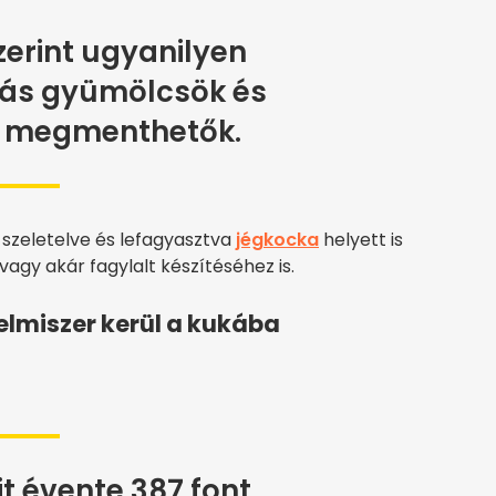
zerint ugyanilyen
ás gyümölcsök és
s megmenthetők.
 szeletelve és lefagyasztva
jégkocka
helyett is
agy akár fagylalt készítéséhez is.
lelmiszer kerül a kukába
it évente 387 font,