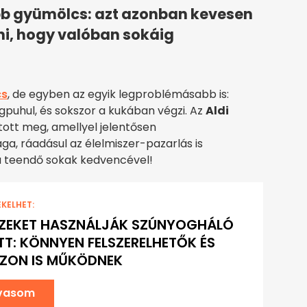
bb gyümölcs: azt azonban kevesen
ni, hogy valóban sokáig
cs
, de egyben az egyik legproblémásabb is:
puhul, és sokszor a kukában végzi. Az
Aldi
tott meg, amellyel jelentősen
, ráadásul az élelmiszer-pazarlás is
 a teendő sokak kedvencével!
EKELHET:
EZEKET HASZNÁLJÁK SZÚNYOGHÁLÓ
TT: KÖNNYEN FELSZERELHETŐK ÉS
ZON IS MŰKÖDNEK
lvasom