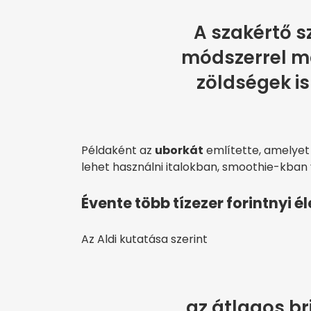
A szakértő s
módszerrel m
zöldségek i
Példaként az
uborkát
említette, amelyet
lehet használni italokban, smoothie-kban v
Évente több tízezer forintnyi é
Az Aldi kutatása szerint
az átlagos br