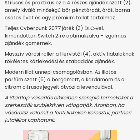
Stílusos és praktikus ez a 4 részes ajándék szett (2),
amely kiváló minőségű bőr pénztárcát, órát, barna
csatos övet és egy prémium tollat tartalmaz.
Teljes Cyberpunk 2077 játék (3) DLC‑vel,
kimondottan Switch 2‑re optimalizálva – izgalmas
ajándék gamernek.
Masszív városi roller a Hervistől (4), aktív fiataloknak
tökéletes közlekedési és szabadidős ajándék.
Modern illat ünnepi csomagolásban. Az illatos
parfüm szett (5) a bergamott, a kardamom és a
citrom citrusos jegyeit ötvözi a levendulával.
A Startlap Vásárlás cikkeiben szereplő termékeket a
szerkesztők szubjektíven válogatják. Azonban, ha
vásárolsz valamit a fenti linkeken keresztül, partneri
jutalékot kaphatunk.