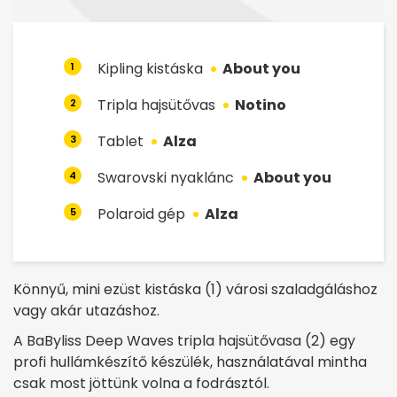
Kipling kistáska
About you
1
Tripla hajsütővas
Notino
2
Tablet
Alza
3
Swarovski nyaklánc
About you
4
Polaroid gép
Alza
5
Könnyű, mini ezüst kistáska (1) városi szaladgáláshoz
vagy akár utazáshoz.
A BaByliss Deep Waves tripla hajsütővasa (2) egy
profi hullámkészítő készülék, használatával mintha
csak most jöttünk volna a fodrásztól.