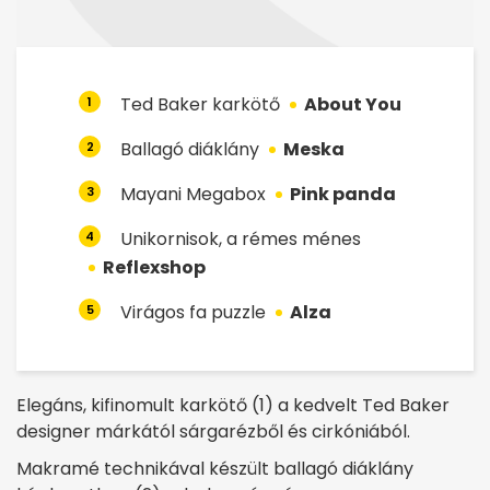
Ted Baker karkötő
About You
1
Ballagó diáklány
Meska
2
Mayani Megabox
Pink panda
3
Unikornisok, a rémes ménes
4
Reflexshop
Virágos fa puzzle
Alza
5
Elegáns, kifinomult karkötő (1) a kedvelt Ted Baker
designer márkától sárgarézből és cirkóniából.
Makramé technikával készült ballagó diáklány