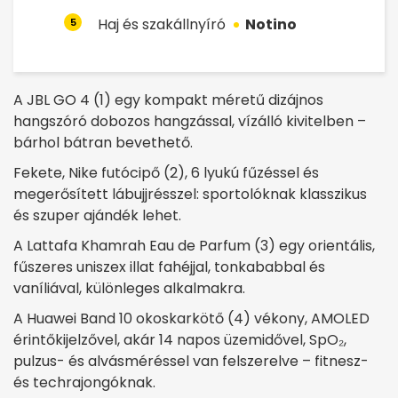
Haj és szakállnyíró
Notino
5
A JBL GO 4 (1) egy kompakt méretű dizájnos
hangszóró dobozos hangzással, vízálló kivitelben –
bárhol bátran bevethető.
Fekete, Nike futócipő (2), 6 lyukú fűzéssel és
megerősített lábujjrésszel: sportolóknak klasszikus
és szuper ajándék lehet.
A Lattafa Khamrah Eau de Parfum (3) egy orientális,
fűszeres uniszex illat fahéjjal, tonkababbal és
vaníliával, különleges alkalmakra.
A Huawei Band 10 okoskarkötő (4) vékony, AMOLED
érintőkijelzővel, akár 14 napos üzemidővel, SpO₂,
pulzus- és alvásméréssel van felszerelve – fitnesz-
és techrajongóknak.