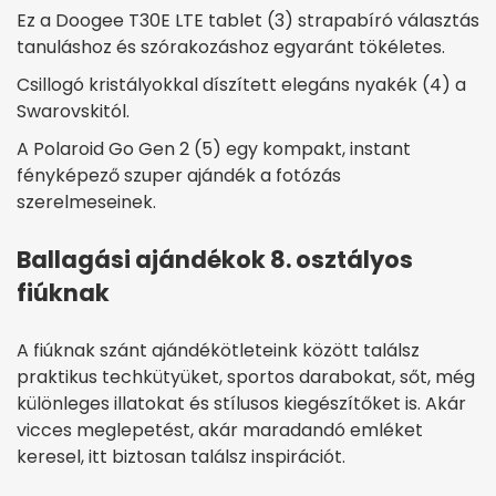
Ez a Doogee T30E LTE tablet (3) strapabíró választás
tanuláshoz és szórakozáshoz egyaránt tökéletes.
Csillogó kristályokkal díszített elegáns nyakék (4) a
Swarovskitól.
A Polaroid Go Gen 2 (5) egy kompakt, instant
fényképező szuper ajándék a fotózás
szerelmeseinek.
Ballagási ajándékok 8. osztályos
fiúknak
A fiúknak szánt ajándékötleteink között találsz
praktikus techkütyüket, sportos darabokat, sőt, még
különleges illatokat és stílusos kiegészítőket is. Akár
vicces meglepetést, akár maradandó emléket
keresel, itt biztosan találsz inspirációt.