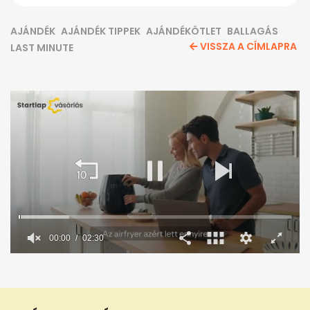
AJÁNDÉK
AJÁNDÉK TIPPEK
AJÁNDÉKÖTLET
BALLAGÁS
VISSZA A CÍMLAPRA
LAST MINUTE
0
seconds
of
2
minutes,