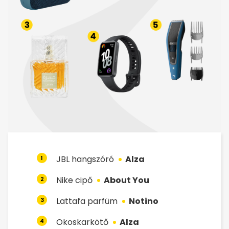
JBL hangszóró
Alza
1
Nike cipő
About You
2
Lattafa parfüm
Notino
3
Okoskarkötő
Alza
4