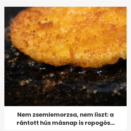
Nem zsemlemorzsa, nem liszt: a
rántott hús másnap is ropogós...