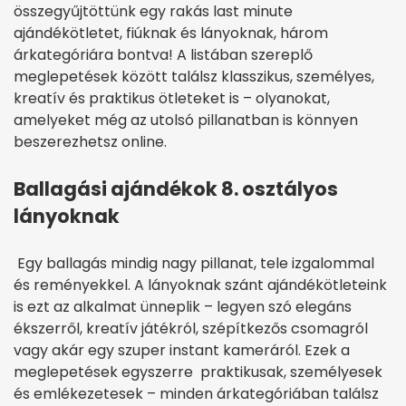
összegyűjtöttünk egy rakás last minute
ajándékötletet, fiúknak és lányoknak, három
árkategóriára bontva! A listában szereplő
meglepetések között találsz klasszikus, személyes,
kreatív és praktikus ötleteket is – olyanokat,
amelyeket még az utolsó pillanatban is könnyen
beszerezhetsz online.
Ballagási ajándékok 8. osztályos
lányoknak
Egy ballagás mindig nagy pillanat, tele izgalommal
és reményekkel. A lányoknak szánt ajándékötleteink
is ezt az alkalmat ünneplik – legyen szó elegáns
ékszerről, kreatív játékról, szépítkezős csomagról
vagy akár egy szuper instant kameráról. Ezek a
meglepetések egyszerre praktikusak, személyesek
és emlékezetesek – minden árkategóriában találsz