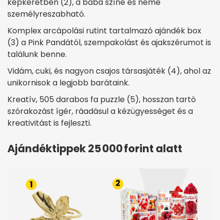
képkeretben (2), a baba színe és neme
személyreszabható.
Komplex arcápolási rutint tartalmazó ajándék box
(3) a Pink Pandától, szempakolást és ajakszérumot is
találunk benne.
Vidám, cuki, és nagyon csajos társasjáték (4), ahol az
unikornisok a legjobb barátaink.
Kreatív, 505 darabos fa puzzle (5), hosszan tartó
szórakozást ígér, ráadásul a kézügyességet és a
kreativitást is fejleszti.
Ajándéktippek 25 000 forint alatt