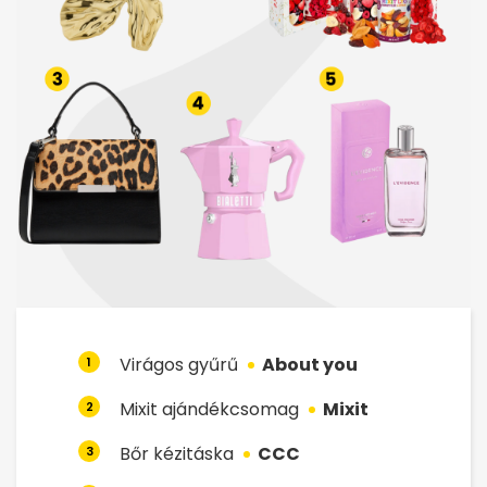
Virágos gyűrű
About you
1
Mixit ajándékcsomag
Mixit
2
Bőr kézitáska
CCC
3