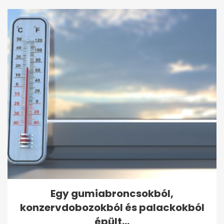
Egy gumiabroncsokból,
konzervdobozokból és palackokból
épült...