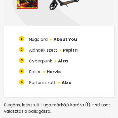
Hugo óra
About You
1
Ajándék szett
Pepita
2
Cyberpunk
Alza
3
Roller
Hervis
4
Parfüm szett
Alza
5
Elegáns, letisztult Hugo márkájú karóra (1) – stílusos
választás a ballagásra.