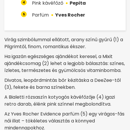
Pink kávéfőző
Pepita
4
Parfüm
Yves Rocher
5
Virág szimbólummal ellátott, arany színű gyűrű (1) a
Pilgrimtől, finom, romantikus ékszer.
Ha igazán egészséges ajándékot keresel, a Mixit
ajándékcsomag (2) lehet a legjobb bálasztás: színes,
ízletes, természetes és gyümölcsös vitaminbomba.
Divatos, leopárdmintás bőr kézitáska a DeeZee-től
(3), fekete és barna színekben.
A Bialetti rózsaszín kotyogós kávéfőzője (4) igazi
retro darab, élénk pink színnel megbolondítva.
Az Yves Rocher Evidence parfüm (5) egy virágos-fás
női illat – tökéletes választás a könnyed
mindennapokhoz.