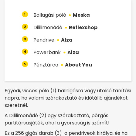
Ballagási póló
Meska
1
Dililimonádé
Reflexshop
2
Pendrive
Alza
3
Powerbank
Alza
4
Pénztárca
About You
5
Egyedi, vicces póló (1) ballagásra vagy utolsó tanítási
napra, ha valami szórakoztató és időtálló ajándékot
szeretnél.
A Dililimonádé (2) egy szórakoztató, pörgős
partitársasjáték, ahol a gyorsaság is számít!
Ez a 256 gigás darab (3) a pendriveok királya, és ha