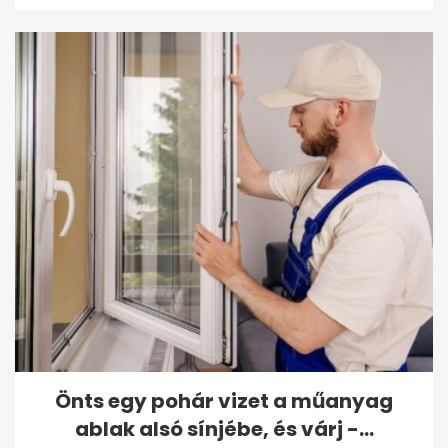
Önts egy pohár vizet a műanyag
ablak alsó sínjébe, és várj -...