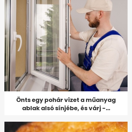
Önts egy pohár vizet a műanyag
ablak alsó sínjébe, és várj -...