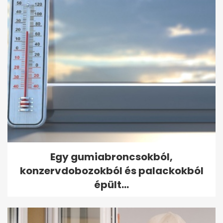
Egy gumiabroncsokból,
konzervdobozokból és palackokból
épült...