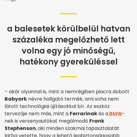
a balesetek körülbelül hatvan
százaléka megelőzhető lett
volna egy jó minőségű,
hatékony gyereküléssel
– akár olyannal is, mint a nemrégiben piacra dobott
Babyark
névre hallgató termék, ami soha nem
látott technológiai újításokkal bír. Az eszköz
tervezője nem más, mint a
Ferrarinak
és a
BMW
-
nek is versenyautókat megálmodó
Frank
Stephenson
, aki minden szakmai tapasztalatát
latba vetette, hogy a lehető legbiztonságosabb