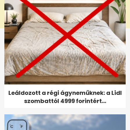
Leáldozott a régi ágyneműknek: a Lidl
szombattól 4999 forintért...