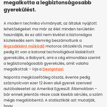
megalkotta a legbiztonságosabb
gyerekülést.
A modern technika vívmányait, az általuk nyújtott
lehetőségeket ma már az élet minden területén
használják, és ez alól nem kivétel a biztonságos
közlekedés sem. Nemrég beszámoltunk a
légzsákként működő
motoros öltözékről, most
pedig itt van a katonai technológiával kialakított
gyerekülés, a Babyark, ami a cég elmondása szerint
a legbiztonságosabb gyerekülés, amit valaha
megalkottak – írja a
Designtaxi
.
Naponta megközelítőleg ötszáz, évente pedig
száznyolcvan ezer 12 éven aluli gyerek szenved
autóbalesetet az Amerikai Egyesült Államokban –
bár ennek jelentős része csak kisebb sérülés, a szám
mégis megdöbbentő. A statisztikák azt mutatják,
hogy