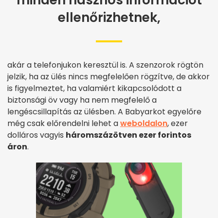
minden hasznos információt
ellenőrizhetnek,
akár a telefonjukon keresztül is. A szenzorok rögtön
jelzik, ha az ülés nincs megfelelően rögzítve, de akkor
is figyelmeztet, ha valamiért kikapcsolódott a
biztonsági öv vagy ha nem megfelelő a
lengéscsillapítás az ülésben. A Babyarkot egyelőre
még csak előrendelni lehet a
weboldalon
, ezer
dolláros vagyis
háromszázötven ezer forintos
áron
.