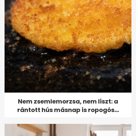
Nem zsemlemorzsa, nem liszt: a
rántott hús másnap is ropogós...