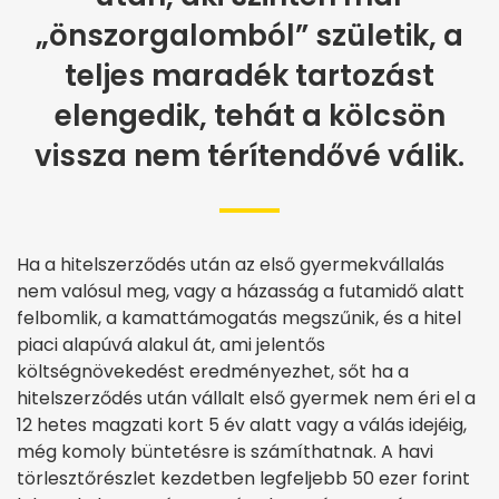
„önszorgalomból” születik, a
teljes maradék tartozást
elengedik, tehát a kölcsön
vissza nem térítendővé válik.
Ha a hitelszerződés után az első gyermekvállalás
nem valósul meg, vagy a házasság a futamidő alatt
felbomlik, a kamattámogatás megszűnik, és a hitel
piaci alapúvá alakul át, ami jelentős
költségnövekedést eredményezhet, sőt ha a
hitelszerződés után vállalt első gyermek nem éri el a
12 hetes magzati kort 5 év alatt vagy a válás idejéig,
még komoly büntetésre is számíthatnak. A havi
törlesztőrészlet kezdetben legfeljebb 50 ezer forint