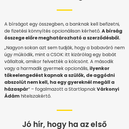
A bírságot egy összegben, a banknak kell befizetni,
de fizetési könnyítés opcionálisan kérhető.
A bírság
összege előre meghatározható a szerződésből.
„Nagyon sokan azt sem tudják, hogy a babaváró nem
úgy működik, mint a CSOK: itt kizárólag egy babát
vállaltak, amikor felvették a kölcsönt. A második
vagy a harmadik gyermek opcionális,
ilyenkor
tőkeelengedést kapnak a szülők, de aggódni
abszolút nem kell, ha egy gyereknél megáll a
házaspár
” – fogalmazott a Startlapnak
Várkonyi
Ádám
hitelszakértő.
Jó hír, hogy ha az első