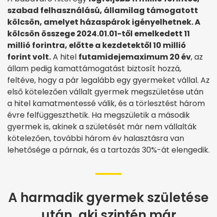
szabad felhasználású, államilag támogatott
kölcsön, amelyet házaspárok igényelhetnek. A
kölcsön összege 2024.01.01-től emelkedett 11
millió forintra, előtte a kezdetektől 10 millió
forint volt.
A hitel
futamideje
maximum 20 év
, az
állam pedig kamattámogatást biztosít hozzá,
feltéve, hogy a pár legalább egy gyermeket vállal. Az
első kötelezően vállalt gyermek megszületése után
a hitel kamatmentessé válik, és a törlesztést három
évre felfüggeszthetik. Ha megszületik a második
gyermek is, akinek a születését már nem vállalták
kötelezően, további három év halasztásra van
lehetősége a párnak, és a tartozás 30%-át elengedik.
A harmadik gyermek születése
után, aki szintén már