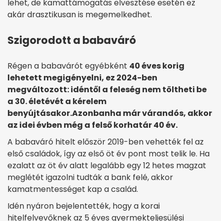
lehet, de kamattámogatás elvesztése esetén ez
akár drasztikusan is megemelkedhet.
Szigorodott a babaváró
Régen a babavárót egyébként
40 éves korig
lehetett megigényelni, ez 2024-ben
megváltozott: idéntől a feleség nem töltheti be
a 30. életévét a kérelem
benyújtásakor.
Azonban
ha már várandós, akkor
az idei évben még a felső korhatár 40 év.
A babaváró hitelt először 2019-ben vehették fel az
első családok, így az első öt év pont most telik le. Ha
ezalatt az öt év alatt legalább egy 12 hetes magzat
meglétét igazolni tudták a bank felé, akkor
kamatmentességet kap a család.
Idén nyáron bejelentették, hogy a korai
hitelfelvevőknek az 5 éves gyermekteljesülési