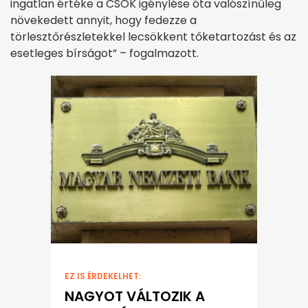
ingatlan értéke a CSOK igénylése óta valószínűleg
növekedett annyit, hogy fedezze a
törlesztőrészletekkel lecsökkent tőketartozást és az
esetleges bírságot” – fogalmazott.
EZ IS ÉRDEKELHET:
NAGYOT VÁLTOZIK A