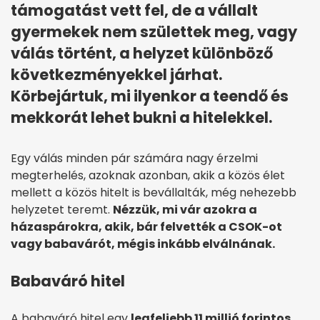
támogatást vett fel, de a vállalt
gyermekek nem születtek meg, vagy
válás történt, a helyzet különböző
következményekkel járhat.
Körbejártuk, mi ilyenkor a teendő és
mekkorát lehet bukni a hitelekkel.
Egy válás minden pár számára nagy érzelmi
megterhelés, azoknak azonban, akik a közös élet
mellett a közös hitelt is bevállalták, még nehezebb
helyzetet teremt.
Nézzük, mi vár azokra a
házaspárokra, akik, bár felvették a CSOK-ot
vagy babavárót, mégis inkább elválnának.
Babaváró hitel
A babaváró hitel egy
legfeljebb 11 millió forintos,