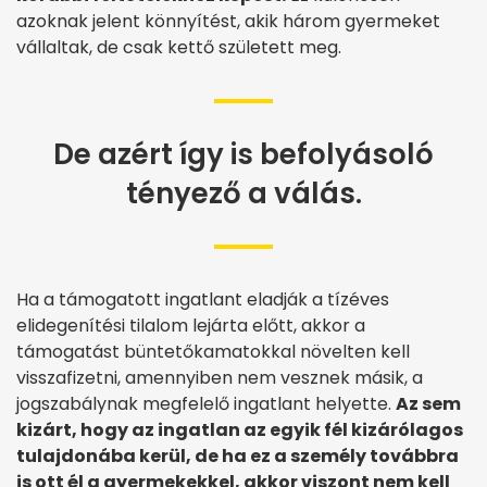
azoknak jelent könnyítést, akik három gyermeket
vállaltak, de csak kettő született meg.
De azért így is befolyásoló
tényező a válás.
Ha a támogatott ingatlant eladják a tízéves
elidegenítési tilalom lejárta előtt, akkor a
támogatást büntetőkamatokkal növelten kell
visszafizetni, amennyiben nem vesznek másik, a
jogszabálynak megfelelő ingatlant helyette.
Az sem
kizárt, hogy az ingatlan az egyik fél kizárólagos
tulajdonába kerül, de ha ez a személy továbbra
is ott él a gyermekekkel, akkor viszont nem kell