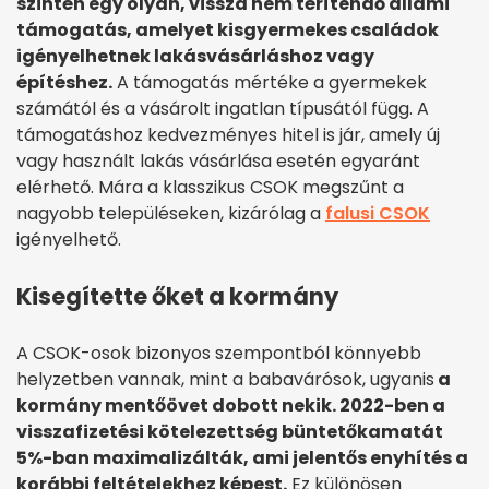
szintén egy olyan, vissza nem térítendő állami
támogatás, amelyet kisgyermekes családok
igényelhetnek lakásvásárláshoz vagy
építéshez.
A támogatás mértéke a gyermekek
számától és a vásárolt ingatlan típusától függ. A
támogatáshoz kedvezményes hitel is jár, amely új
vagy használt lakás vásárlása esetén egyaránt
elérhető. Mára a klasszikus CSOK megszűnt a
nagyobb településeken, kizárólag a
falusi CSOK
igényelhető.
Kisegítette őket a kormány
A CSOK-osok bizonyos szempontból könnyebb
helyzetben vannak, mint a babavárósok, ugyanis
a
kormány mentőövet dobott nekik. 2022-ben a
visszafizetési kötelezettség büntetőkamatát
5%-ban maximalizálták, ami jelentős enyhítés a
korábbi feltételekhez képest.
Ez különösen