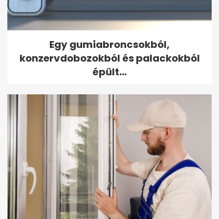
Egy gumiabroncsokból,
konzervdobozokból és palackokból
épült...