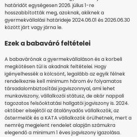
határidőt egységesen 2026. július 1-re
hosszabbították meg, azoknak, akiknek a
gyermekvállalási határideje 2024.06.01 és 2026.06.30
között járt vagy járna le.
Ezek a babaváró feltételei
A babavárónak a gyermekvállaláson és a korbeli
megkötésen túl is akadnak feltételei. Hogy
igényelhessék a kölcsönt, legalább az egyik félnek
rendelkeznie kell minimum három év folyamatos
társadalombiztosítási jogviszonnyal, ami lehet
munkaviszony, vállalkozói státusz, de akár nappali
tagozatos felsőoktatási hallgatói jogviszony is. 2024.
október elsejétől az átalányadós vállalkozók, az
őstermelők és a KATA vállalkozók örülhetnek, mert a
nemrég megjelent rendelet alapján számukra
elegendő a minimum 1 éves jogviszony igazolása.