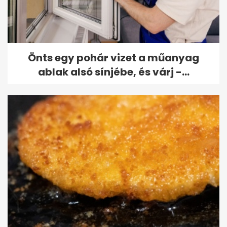
Önts egy pohár vizet a műanyag
ablak alsó sínjébe, és várj -...