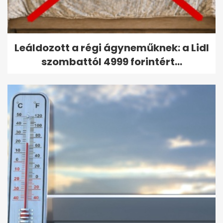
Leáldozott a régi ágyneműknek: a Lidl
szombattól 4999 forintért...