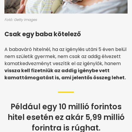
Fotó: Getty Images
Csak egy baba kötelező
A babaváró hitelnél, ha az igénylés utáni 5 éven belül
nem születik gyermek, nem csak az addig élvezett
kamatkedvezményt veszítik el az igénylők, hanem
vissza kell fizetniük az addig igénybe vett
kamattámogatást is, ami jelentős összeg lehet.
Például egy 10 millió forintos
hitel esetén ez akár 5,99 millió
forintra is rúghat.