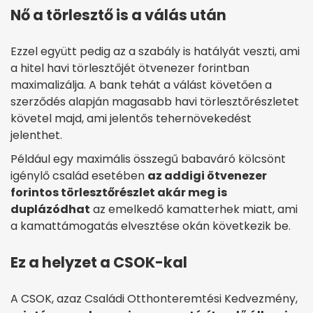
Nő a törlesztő is a válás után
Ezzel együtt pedig az a szabály is hatályát veszti, ami
a hitel havi törlesztőjét ötvenezer forintban
maximalizálja. A bank tehát a válást követően a
szerződés alapján magasabb havi törlesztőrészletet
követel majd, ami jelentős tehernövekedést
jelenthet.
Például egy maximális összegű babaváró kölcsönt
igénylő család esetében
az addigi ötvenezer
forintos törlesztőrészlet akár meg is
duplázódhat
az emelkedő kamatterhek miatt, ami
a kamattámogatás elvesztése okán következik be.
Ez a helyzet a CSOK-kal
A CSOK, azaz Családi Otthonteremtési Kedvezmény,