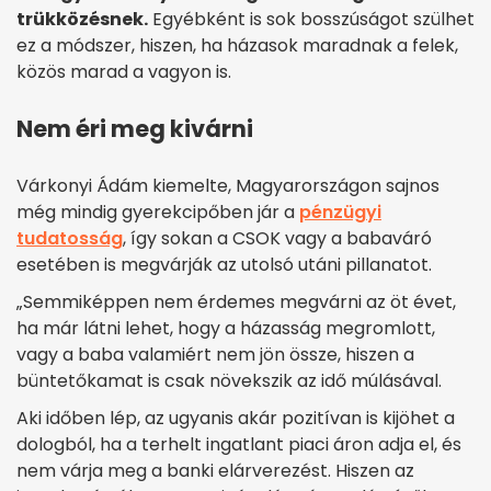
trükközésnek.
Egyébként is sok bosszúságot szülhet
ez a módszer, hiszen, ha házasok maradnak a felek,
közös marad a vagyon is.
Nem éri meg kivárni
Várkonyi Ádám kiemelte, Magyarországon sajnos
még mindig gyerekcipőben jár a
pénzügyi
tudatosság
, így sokan a CSOK vagy a babaváró
esetében is megvárják az utolsó utáni pillanatot.
„Semmiképpen nem érdemes megvárni az öt évet,
ha már látni lehet, hogy a házasság megromlott,
vagy a baba valamiért nem jön össze, hiszen a
büntetőkamat is csak növekszik az idő múlásával.
Aki időben lép, az ugyanis akár pozitívan is kijöhet a
dologból, ha a terhelt ingatlant piaci áron adja el, és
nem várja meg a banki elárverezést. Hiszen az