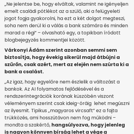
„Ne jelentse be, hogy elváltak, valamint ne igényeljen
emelt családi pótlékot az a szülő, aki a felügyeleti
jogot fogja gyakorolni, ha ezt a két dolgot megteszi,
soha nem derül ki a válás a bank számára és minden
marad a régi” – olvasható egy, a topikban íródott
blogbejegyzés kommentjei között.
Várkonyi Ádám szerint azonban semmi sem
biztosítja, hogy évekig sikerül majd átbújni a
szűrőn, csak azért, mert az elején nem szúrta ki a
bank a csalást.
„Az igaz, hogy egyelőre nem észlelik a változást a
bankok. Az AI folyamatos fejlődésével és a
rendszerintegrációk korának küszöbén viszont
véleményem szerint csak ideig-óráig lehet megúszni
az ilyesmit. Tipikus „magyaros vircsaft” ez a fajta
trükközés, ami hosszútávon nem fog működni –
mondta a szakértő,
hangsúlyozva, hogy jelenleg
is nagyon könnyen bírság lehet a vége a