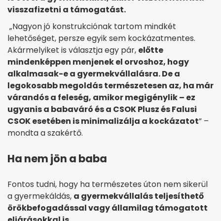
visszafizetni a támogatást.
„Nagyon jó konstrukciónak tartom mindkét
lehetőséget, persze egyik sem kockázatmentes.
Akármelyiket is választja egy pár,
előtte
mindenképpen menjenek el orvoshoz, hogy
alkalmasak-e a gyermekvállalásra. De a
legokosabb megoldás természetesen az, ha már
várandós a feleség, amikor megigénylik – ez
ugyanis a babaváró és a CSOK Plusz és Falusi
CSOK esetében is minimalizálja a kockázatot
” –
mondta a szakértő.
Ha nem jön a baba
Fontos tudni, hogy ha természetes úton nem sikerül
a gyermekáldás,
a gyermekvállalás teljesíthető
örökbefogadással vagy államilag támogatott
eljárásokkal is.