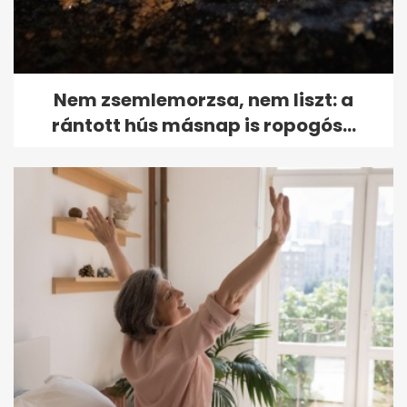
Nem zsemlemorzsa, nem liszt: a
rántott hús másnap is ropogós...