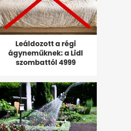
Leáldozott a régi
ágyneműknek: a Lidl
szombattól 4999
forintért...