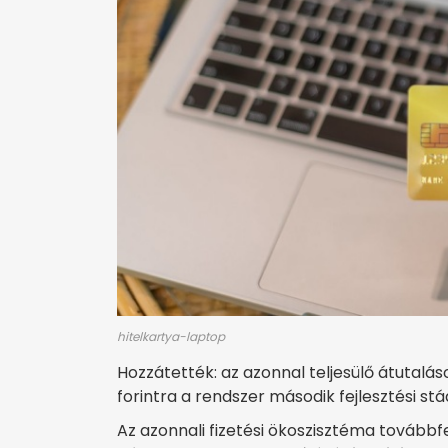
hitelkartya-laptop
Hozzátették: az azonnal teljesülő átutal
forintra a rendszer második fejlesztési st
Az azonnali fizetési ökoszisztéma továbbfe