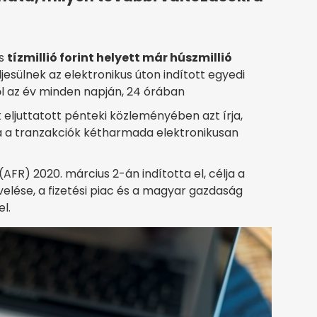
es
tízmillió forint helyett már húszmillió
jesülnek az elektronikus úton indított egyedi
ől az év minden napján, 24 órában
ljuttatott pénteki közleményében azt írja,
ra a tranzakciók kétharmada elektronikusan
AFR) 2020. március 2-án indította el, célja a
lése, a fizetési piac és a magyar gazdaság
l.