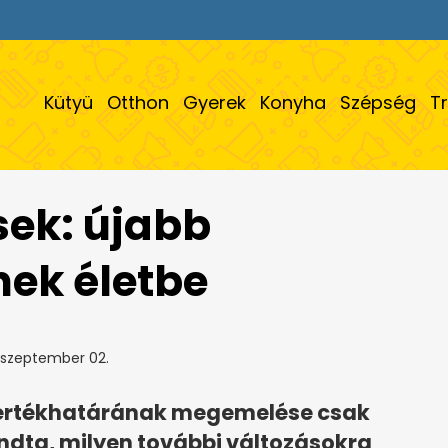
Kütyü
Otthon
Gyerek
Konyha
Szépség
T
sek: újabb
nek életbe
 szeptember 02.
k értékhatárának megemelése csak
ondta, milyen további változásokra