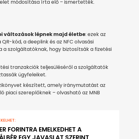
let módosítása írta elő – ismertették.
i változások lépnek majd életbe
: ezek az
 QR-kód, a deeplink és az NFC olvasási
a szolgáltatóknak, hogy biztosítsák a fizetési
tési tranzakciók teljesüléséről a szolgáltatók
assák ügyfeleiket.
ikönyvet készített, amely iránymutatást az
áló piaci szereplőknek – olvasható az MNB
EKELHET:
ZER FORINTRA EMELKEDHET A
ÁLBÉR EGY JAVASLAT SZERINT