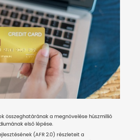
ások összeghatárának a megnövelése húszmillió
ádiumának első lépése.
jlesztésének (AFR 2.0) részleteit a