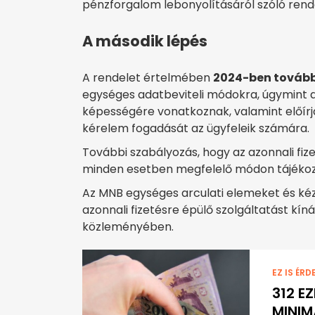
pénzforgalom lebonyolításáról szóló rende
A második lépés
A rendelet értelmében
2024-ben tovább
egységes adatbeviteli módokra, úgymint a
képességére vonatkoznak, valamint előírja 
kérelem fogadását az ügyfeleik számára.
További szabályozás, hogy az azonnali fize
minden esetben megfelelő módon tájékozt
Az MNB egységes arculati elemeket és kéz
azonnali fizetésre épülő szolgáltatást kín
közleményében.
EZ IS ÉRD
312 E
MINIM