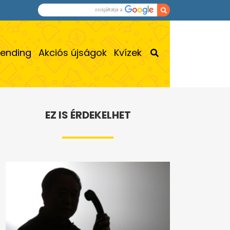
rending
Akciós újságok
Kvízek
EZ IS ÉRDEKELHET