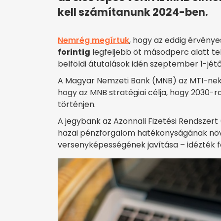
kell számítanunk 2024-ben.
Nemrég megírtuk
, hogy az eddig érvény
forintig
legfeljebb öt másodperc alatt tel
belföldi átutalások idén szeptember 1-jét
A Magyar Nemzeti Bank (MNB) az MTI-nek e
hogy az MNB stratégiai célja, hogy 2030-
történjen.
A jegybank az Azonnali Fizetési Rendszert (
hazai pénzforgalom hatékonyságának növe
versenyképességének javítása – idézték fe