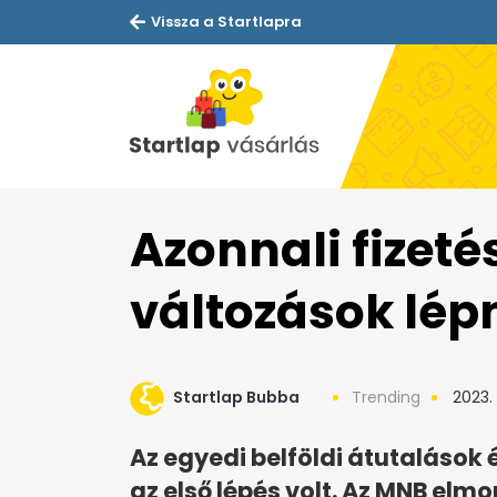
Vissza a Startlapra
Azonnali fizeté
változások lép
Startlap Bubba
Trending
2023.
Az egyedi belföldi átutaláso
az első lépés volt. Az MNB elm