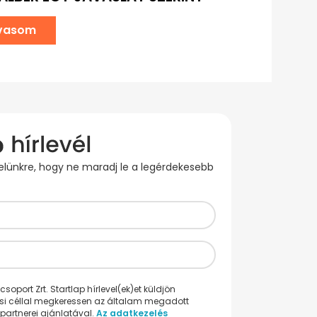
lvasom
evelünkre, hogy ne maradj le a legérdekesebb
oport Zrt. Startlap hírlevel(ek)et küldjön
ési céllal megkeressen az általam megadott
partnerei ajánlatával.
Az adatkezelés