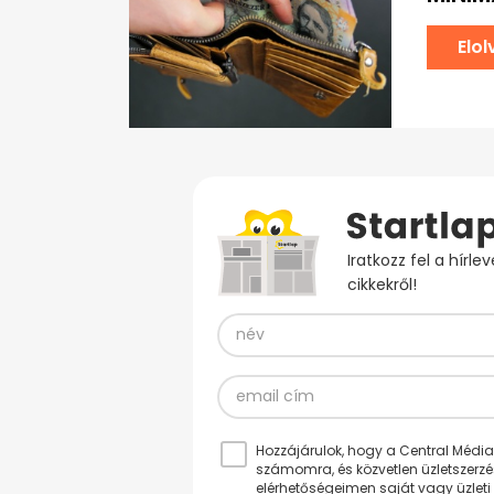
Elo
Iratkozz fel a hírl
cikkekről!
Hozzájárulok, hogy a Central Médiacs
számomra, és közvetlen üzletszerz
elérhetőségeimen saját vagy üzleti 