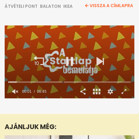
VISSZA A CÍMLAPRA
ÁTVÉTELI PONT
BALATON
IKEA
00:02
06:45
0
seconds
of
6
minutes,
AJÁNLJUK MÉG:
45
seconds