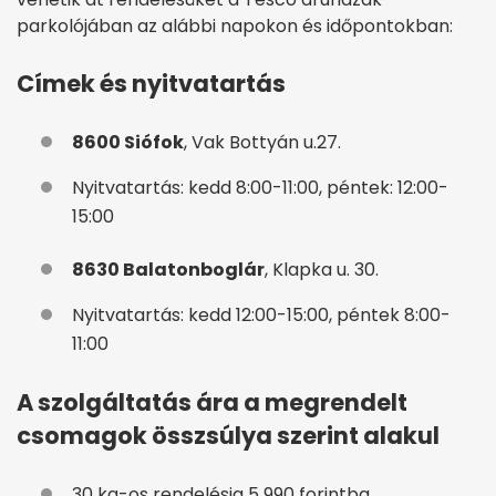
parkolójában az alábbi napokon és időpontokban:
Címek és nyitvatartás
8600 Siófok
, Vak Bottyán u.27.
Nyitvatartás: kedd 8:00-11:00, péntek: 12:00-
15:00
8630 Balatonboglár
, Klapka u. 30.
Nyitvatartás: kedd 12:00-15:00, péntek 8:00-
11:00
A szolgáltatás ára a megrendelt
csomagok összsúlya szerint alakul
30 kg-os rendelésig 5 990 forintba,