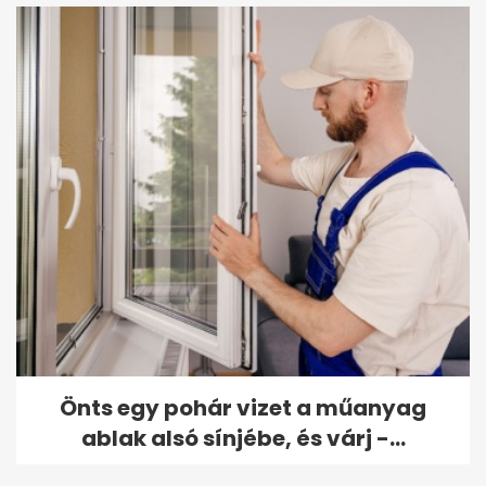
Önts egy pohár vizet a műanyag
ablak alsó sínjébe, és várj -...