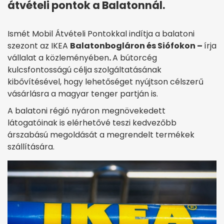
átvételi pontok a Balatonnál.
Ismét Mobil Átvételi Pontokkal indítja a balatoni
szezont az IKEA
Balatonbogláron és Siófokon –
írja
vállalat a közleményében
.
A bútorcég
kulcsfontosságú célja szolgáltatásának
kibővítésével, hogy lehetőséget nyújtson célszerű
vásárlásra a magyar tenger partján is.
A balatoni régió nyáron megnövekedett
látogatóinak is elérhetővé teszi kedvezőbb
árszabású megoldását a megrendelt termékek
szállítására.