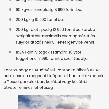
90 kg-os rendelésig 8 990 forintba,
200 kg-ig 10 990 forintba,
200 kg felett pedig 12 990 forintba kerül, a
szolgáltatást maximális csomagméret és
súlykorlátozás nélkül lehet igénybe venni.
IKEA Family tagok számára súlytól
függetlenül 3 990 forint a szállítás díja.
Fontos, hogy az Áruátvételi Ponton található IKEA-
autók csak a megadott időpontokban tartózkodnak
a Tesco parkolókban, korábbi vagy későbbi
átvételre nincs lehetőség.