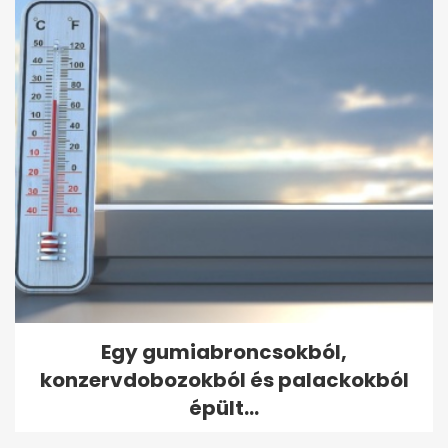
Egy gumiabroncsokból,
konzervdobozokból és palackokból
épült...