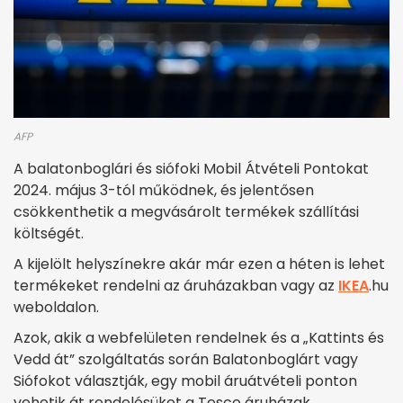
AFP
A balatonboglári és siófoki Mobil Átvételi Pontokat
2024. május 3-tól működnek, és jelentősen
csökkenthetik a megvásárolt termékek szállítási
költségét.
A kijelölt helyszínekre akár már ezen a héten is lehet
termékeket rendelni az áruházakban vagy az
IKEA
.hu
weboldalon.
Azok, akik a webfelületen rendelnek és a „Kattints és
Vedd át” szolgáltatás során Balatonboglárt vagy
Siófokot választják, egy mobil áruátvételi ponton
vehetik át rendelésüket a Tesco áruházak