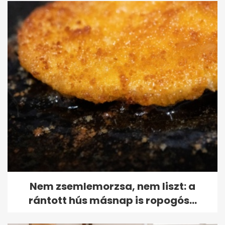
Nem zsemlemorzsa, nem liszt: a
rántott hús másnap is ropogós...