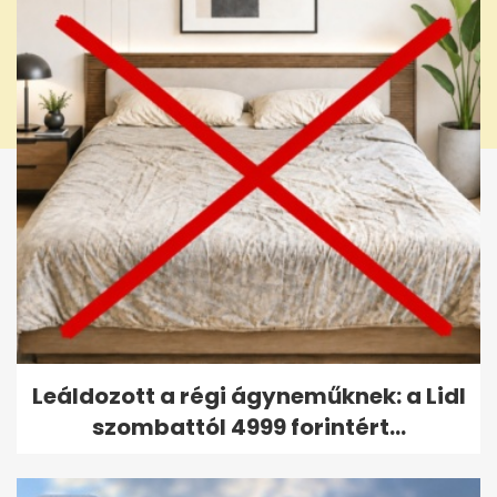
Leáldozott a régi ágyneműknek: a Lidl
szombattól 4999 forintért...