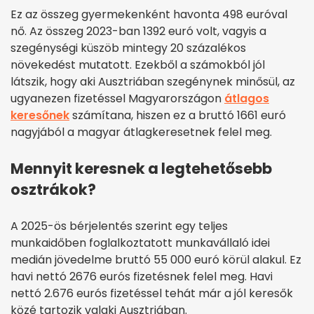
Ez az összeg gyermekenként havonta 498 euróval
nő. Az összeg 2023-ban 1392 euró volt, vagyis a
szegénységi küszöb mintegy 20 százalékos
növekedést mutatott. Ezekből a számokból jól
látszik, hogy aki Ausztriában szegénynek minősül, az
ugyanezen fizetéssel Magyarországon
átlagos
keresőnek
számítana, hiszen ez a bruttó 1661 euró
nagyjából a magyar átlagkeresetnek felel meg.
Mennyit keresnek a legtehetősebb
osztrákok?
A 2025-ös bérjelentés szerint egy teljes
munkaidőben foglalkoztatott munkavállaló idei
medián jövedelme bruttó 55 000 euró körül alakul. Ez
havi nettó 2676 eurós fizetésnek felel meg. Havi
nettó 2.676 eurós fizetéssel tehát már a jól keresők
közé tartozik valaki Ausztriában.