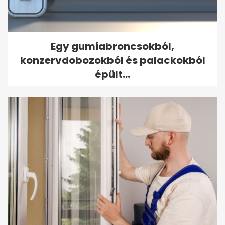
Egy gumiabroncsokból,
konzervdobozokból és palackokból
épült...