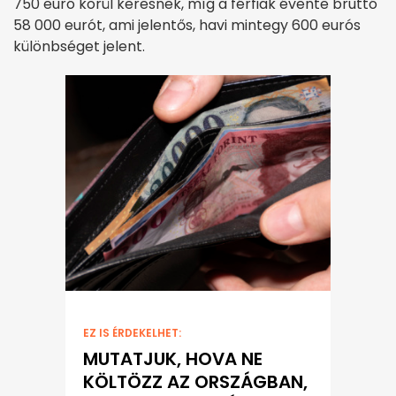
750 euró körül keresnek, míg a férfiak évente bruttó
58 000 eurót, ami jelentős, havi mintegy 600 eurós
különbséget jelent.
EZ IS ÉRDEKELHET:
MUTATJUK, HOVA NE
KÖLTÖZZ AZ ORSZÁGBAN,