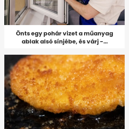
Önts egy pohár vizet a műanyag
ablak alsó sínjébe, és várj -...