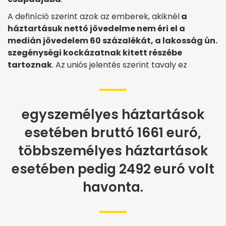
A definíció szerint azok az emberek, akiknél
a
háztartásuk nettó jövedelme nem éri el a
medián jövedelem 60 százalékát, a lakosság ún.
szegénységi kockázatnak kitett részébe
tartoznak
. Az uniós jelentés szerint tavaly ez
egyszemélyes háztartások
esetében bruttó 1661 euró,
többszemélyes háztartások
esetében pedig 2492 euró volt
havonta.