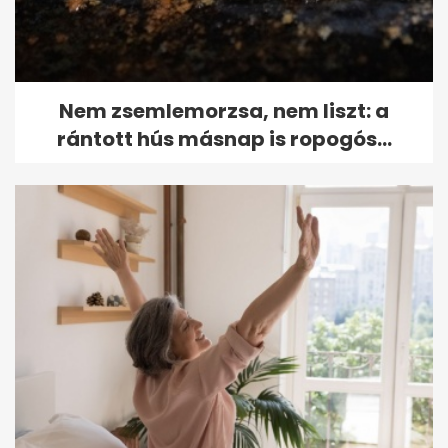
Nem zsemlemorzsa, nem liszt: a
rántott hús másnap is ropogós...