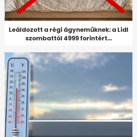
Leáldozott a régi ágyneműknek: a Lidl
szombattól 4999 forintért...