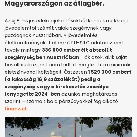
Magyarországon az átlagbér.
Az új EU-s jövedelemjelentésekből kiderül, mekkora
jövedelemtől számít valaki szegénynek vagy
gazdagnak Ausztriában. A jövedelmi és
életkörülményeket elemző EU-SILC adatai szerint
tavaly mintegy
336 000 ember élt abszolút
szegénységben Ausztriában
– ők azok, akik saját
bevallásuk szerint nem tudták megfizetni a minimális
életszínvonal költségeit. Összesen
1 529 000 embert
(a lakosság 16,9 százalékát) pedig a
szegénység vagy a kirekesztés veszélye
fenyegette 2024-ben
az uniós meghatározás
szerint – számolt be a pénzügyekkel foglalkozó
finanz.at
.