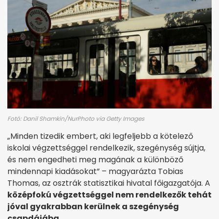
Fotó: Danil Shamkin/NurPhoto via Getty Images
„Minden tizedik embert, aki legfeljebb a kötelező
iskolai végzettséggel rendelkezik, szegénység sújtja,
és nem engedheti meg magának a különböző
mindennapi kiadásokat” – magyarázta Tobias
Thomas, az osztrák statisztikai hivatal főigazgatója. A
középfokú végzettséggel nem rendelkezők tehát
jóval gyakrabban kerülnek a szegénység
csapdájába
.