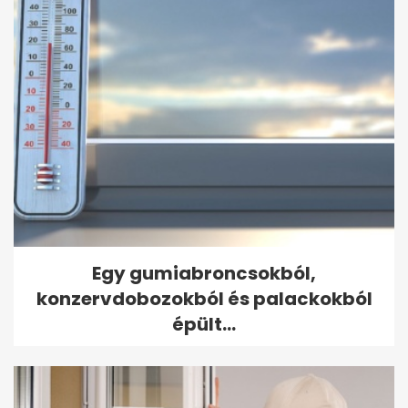
Egy gumiabroncsokból,
konzervdobozokból és palackokból
épült...