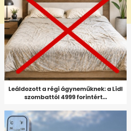
Leáldozott a régi ágyneműknek: a Lidl
szombattól 4999 forintért...