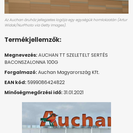
Az Auchan áruház jellegzetes logója egy egységük homlokzatán (Artur
Widak/NurPhoto via Getty Images).
Termékjellemzők:
Megnevezés:
AUCHAN TT SZELETELT SERTÉS
BACONSZALONNA 100G
Forgalmazó:
Auchan Magyarország Kft.
EAN kód:
5999086424822
Minőségmegőrzési idő:
31.01.2021