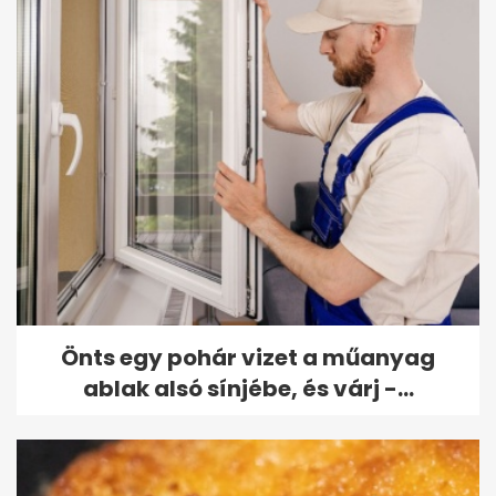
Önts egy pohár vizet a műanyag
ablak alsó sínjébe, és várj -...