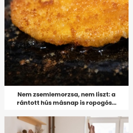
Nem zsemlemorzsa, nem liszt: a
rántott hús másnap is ropogós...