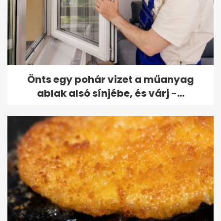
Önts egy pohár vizet a műanyag
ablak alsó sínjébe, és várj -...