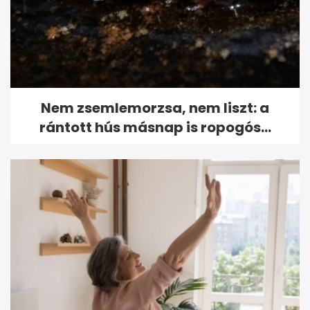
Nem zsemlemorzsa, nem liszt: a
rántott hús másnap is ropogós...