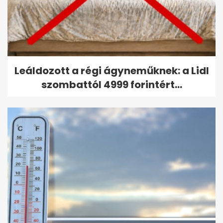
Leáldozott a régi ágyneműknek: a Lidl
szombattól 4999 forintért...