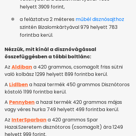
helyett 3909 forint,
a feláztatva 2 méteres
műbél disznósajthoz
szintén Bizalomkártyával 979 helyett 783
forintba kerül.
Nézzük, mit kínál a disznóvágással
összefüggésben a többi boltlánc:
Az
Aldiban
a 420 grammos, csomagolt friss sütni
való kolbász 1299 helyett 899 forintba kerül.
A
Lidlben
a hazai termék 450 grammos Disznótoros
kóstoló 1199 forintba kerül.
A
Pennyben
a hazai termék 420 grammos májas
vagy véres hurka 749 helyett 499 forintba kerül.
Az
InterSparban
a 420 grammos Spar
Hazai.Szeretem disznótoros (csomagolt) ára 1249
helyett 999 forint.