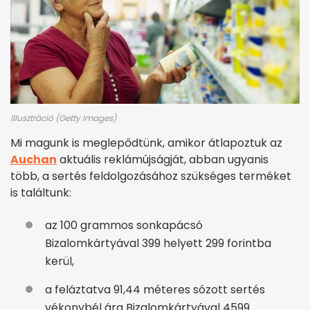
Illusztráció (Getty Images)
Mi magunk is meglepődtünk, amikor átlapoztuk az
Auchan
aktuális reklámújságját, abban ugyanis
több, a sertés feldolgozásához szükséges terméket
is találtunk:
az 100 grammos sonkapácsó
Bizalomkártyával 399 helyett 299 forintba
kerül,
a feláztatva 91,44 méteres sózott sertés
vékonybél ára Bizalomkártyával 4599