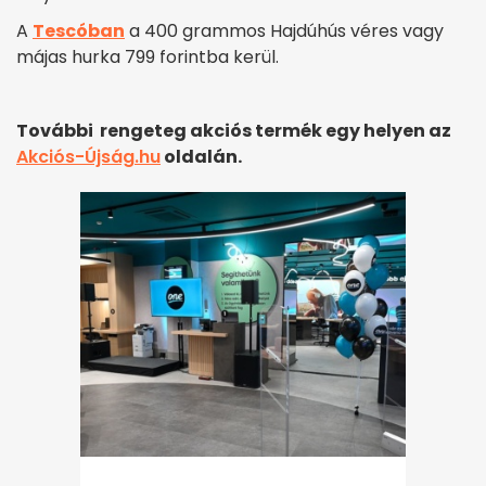
A
Tescóban
a 400 grammos Hajdúhús véres vagy
májas hurka 799 forintba kerül.
További rengeteg akciós termék egy helyen az
Akciós-Újság.hu
oldalán.