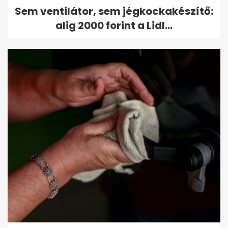
Sem ventilátor, sem jégkockakészítő:
alig 2000 forint a Lidl...