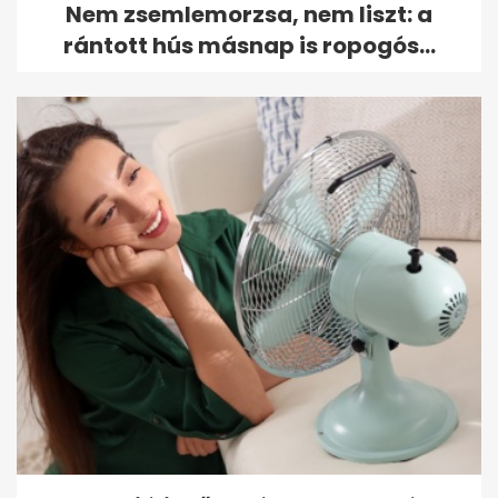
Nem zsemlemorzsa, nem liszt: a
rántott hús másnap is ropogós...