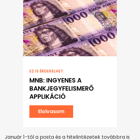
EZ IS ÉRDEKELHET:
MNB: INGYENES A
BANKJEGYFELISMERŐ
APPLIKÁCIÓ
Elolvasom
Január 1-től a posta és a hitelintézetek továbbra is