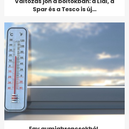
Változás jön a boltokban: a Lidl, a
Spar és a Tesco is új...
Egy gumiabroncsokból,