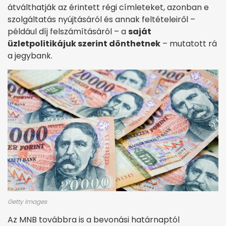
átválthatják az érintett régi címleteket, azonban e
szolgáltatás nyújtásáról és annak feltételeiről –
például díj felszámításáról – a
saját
üzletpolitikájuk szerint dönthetnek
– mutatott rá
a jegybank.
Getty Images
Az MNB továbbra is a bevonási határnaptól