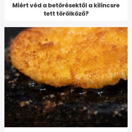
Miért véd a betörésektől a kilincsre
tett törölköző?