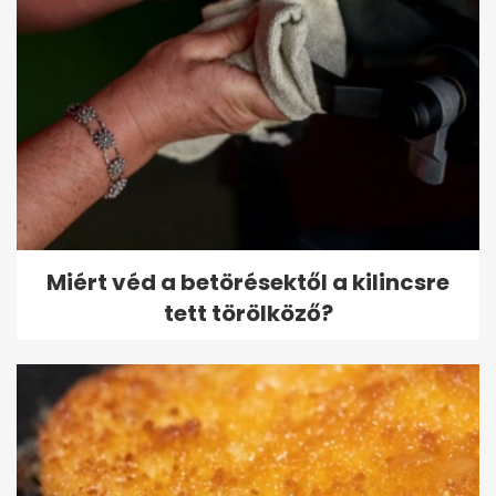
Miért véd a betörésektől a kilincsre
tett törölköző?