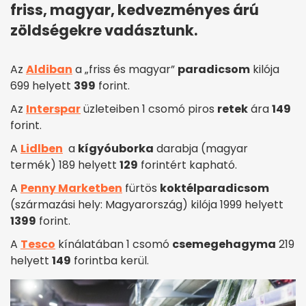
friss, magyar, kedvezményes árú
zöldségekre vadásztunk.
Az
Aldiban
a „friss és magyar”
paradicsom
kilója
699 helyett
399
forint.
Az
Interspar
üzleteiben 1 csomó piros
retek
ára
149
forint.
A
Lidlben
a
kígyóuborka
darabja (magyar
termék) 189 helyett
129
forintért kapható.
A
Penny Marketben
fürtös
koktélparadicsom
(származási hely: Magyarország) kilója 1999 helyett
1399
forint.
A
Tesco
kínálatában 1 csomó
csemegehagyma
219
helyett
149
forintba kerül.