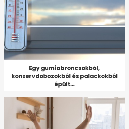
Egy gumiabroncsokból,
konzervdobozokból és palackokból
épült...