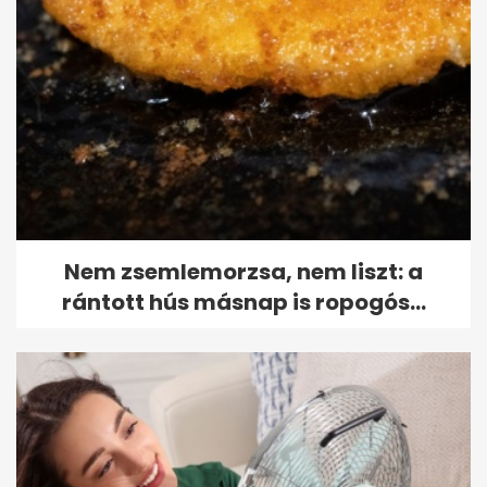
Nem zsemlemorzsa, nem liszt: a
rántott hús másnap is ropogós...