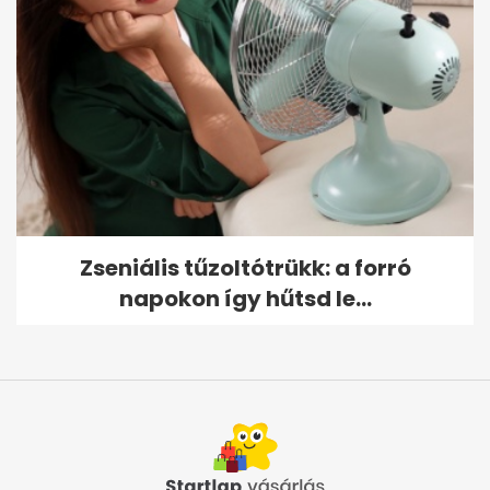
Zseniális tűzoltótrükk: a forró
napokon így hűtsd le...