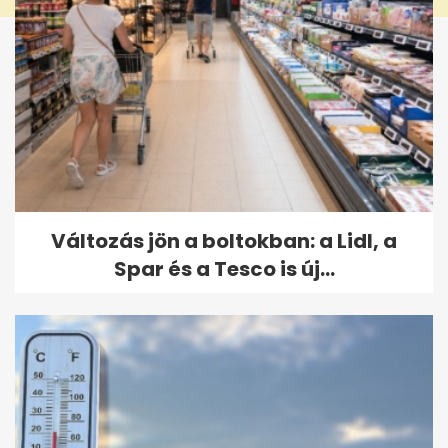
Változás jön a boltokban: a Lidl, a
Spar és a Tesco is új...