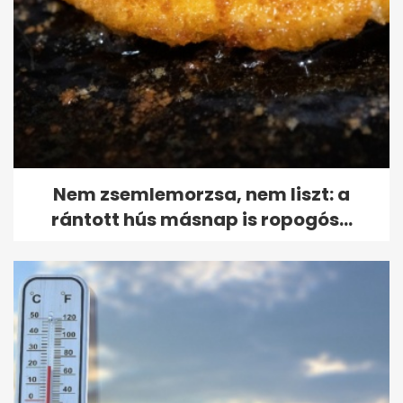
Nem zsemlemorzsa, nem liszt: a
rántott hús másnap is ropogós...