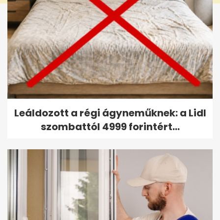
Leáldozott a régi ágyneműknek: a Lidl
szombattól 4999 forintért...