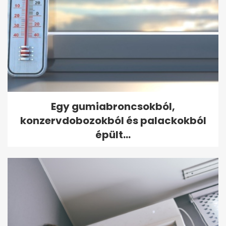
Egy gumiabroncsokból,
konzervdobozokból és palackokból
épült...