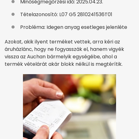
Minőségmegőrzési idő: 2025.04.23.
Tételazonosító: L07 G5 2810241536T01
Probléma: Idegen anyag esetleges jelenléte
Azokat, akik ilyent terméket vettek, arra kéri az
áruházlánc, hogy ne fogyasszák el, hanem vigyék
vissza az Auchan bármelyik egységébe, ahol a
termék vételárát akár blokk nélkül is megtérítik.