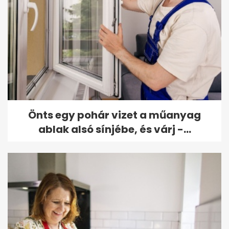
Önts egy pohár vizet a műanyag
ablak alsó sínjébe, és várj -...