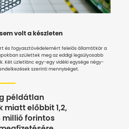
sem volt a készleten
t és fogyasztóvédelemért felelős államtitkár a
apokban születtek meg az eddigi legsúlyosabb
. Két üzletlánc egy-egy vidéki egysége négy-
endelkezések szerinti mennyiséget.
g példátlan
miatt előbbit 1,2,
 millió forintos
megfizetésére