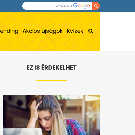
rending
Akciós újságok
Kvízek
EZ IS ÉRDEKELHET