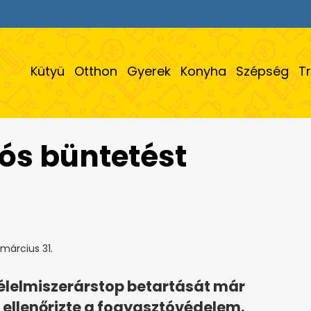
Kütyü
Otthon
Gyerek
Konyha
Szépség
T
liós büntetést
március 31.
 élelmiszerárstop betartását már
 ellenőrizte a fogyasztóvédelem.