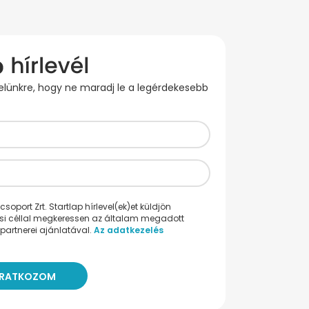
evelünkre, hogy ne maradj le a legérdekesebb
oport Zrt. Startlap hírlevel(ek)et küldjön
ési céllal megkeressen az általam megadott
partnerei ajánlatával.
Az adatkezelés