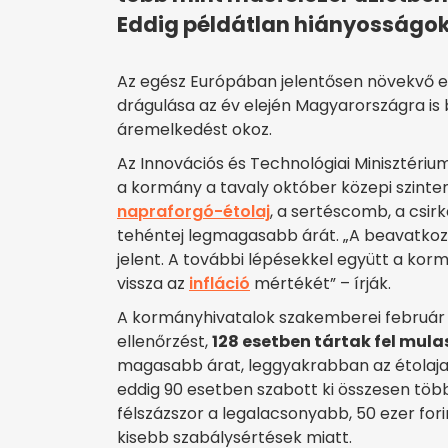
Eddig példátlan hiányosságok 
Az egész Európában jelentősen növekvő en
drágulása az év elején Magyarországra is 
áremelkedést okoz.
Az Innovációs és Technológiai Minisztériu
a kormány a tavaly október közepi szinten 
napraforgó-étolaj
, a sertéscomb, a csir
tehéntej legmagasabb árát. „A beavatkoz
jelent. A további lépésekkel együtt a ko
vissza az
infláció
mértékét” – írják.
A kormányhivatalok szakemberei február 
ellenőrzést,
128 esetben tártak fel mul
magasabb árat, leggyakrabban az étolajat
eddig 90 esetben szabott ki összesen több 
félszázszor a legalacsonyabb, 50 ezer for
kisebb szabálysértések miatt.