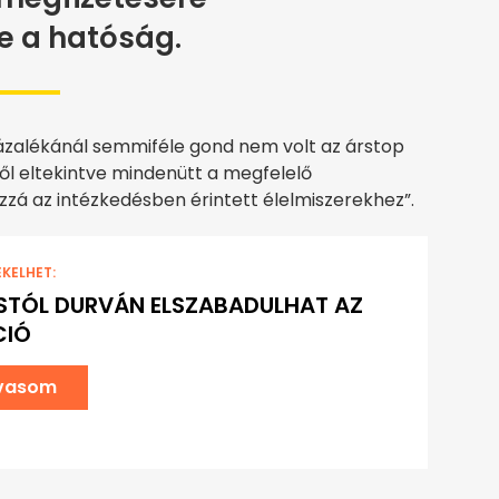
e a hatóság.
ázalékánál semmiféle gond nem volt az árstop
től eltekintve mindenütt a megfelelő
á az intézkedésben érintett élelmiszerekhez”.
EKELHET:
TÓL DURVÁN ELSZABADULHAT AZ
CIÓ
lvasom