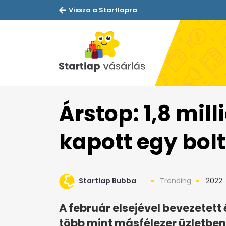
Vissza a Startlapra
Árstop: 1,8 mil
kapott egy bolt
Startlap Bubba
Trending
2022. 
A február elsejével bevezetett
több mint másfélezer üzletben