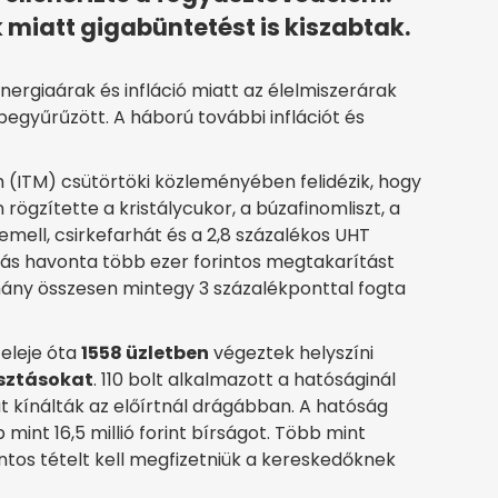
miatt gigabüntetést is kiszabtak.
ergiaárak és infláció miatt az élelmiszerárak
begyűrűzött. A háború további inflációt és
m (ITM) csütörtöki közleményében felidézik, hogy
rögzítette a kristálycukor, a búzafinomliszt, a
kemell, csirkefarhát és a 2,8 százalékos UHT
ás havonta több ezer forintos megtakarítást
rmány összesen mintegy 3 százalékponttal fogta
eleje óta
1558 üzletben
végeztek helyszíni
asztásokat
. 110 bolt alkalmazott a hatóságinál
 kínálták az előírtnál drágábban. A hatóság
mint 16,5 millió forint bírságot. Több mint
intos tételt kell megfizetniük a kereskedőknek