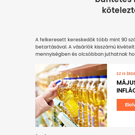
kötelezt
A felkeresett kereskedők több mint 90 sz
betartásával. A vásárlók kisszámú kivétel
mennyiségben és olcsóbban juthatnak hozz
EZ IS ÉRD
MÁJUS
INFLÁ
Elo