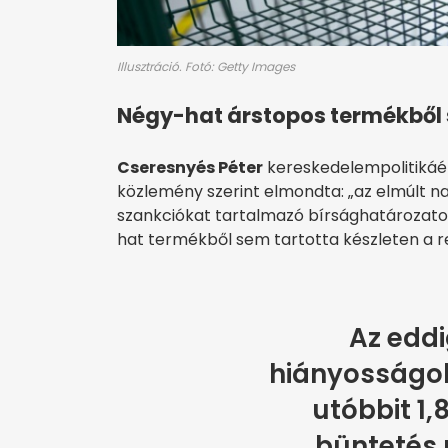
Illusztráció. Fotó: Getty Images
Négy-hat árstopos termékből 
Cseresnyés Péter
kereskedelempolitikáér
közlemény szerint elmondta: „az elmúlt n
szankciókat tartalmazó bírsághatározatok
hat termékből sem tartotta készleten a r
Az eddi
hiányosságok 
utóbbit 1,8
büntetés 