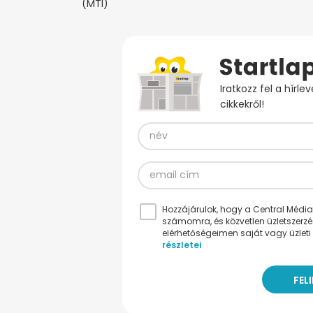
(MTI)
Iratkozz fel a hírl
cikkekről!
Hozzájárulok, hogy a Central Médiacs
számomra, és közvetlen üzletszerz
elérhetőségeimen saját vagy üzleti 
részletei