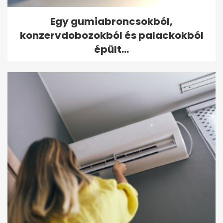
Egy gumiabroncsokból,
konzervdobozokból és palackokból
épült...