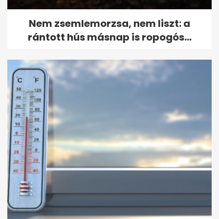
Nem zsemlemorzsa, nem liszt: a
rántott hús másnap is ropogós...