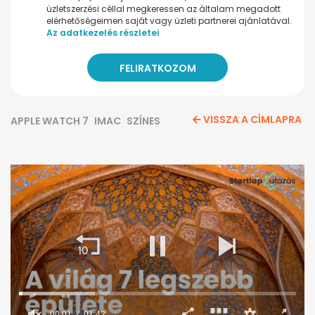
üzletszerzési céllal megkeressen az általam megadott
elérhetőségeimen saját vagy üzleti partnerei ajánlatával.
Az adatkezelés részletei
VISSZA A CÍMLAPRA
APPLE WATCH 7
IMAC
SZÍNES
00:02
01:42