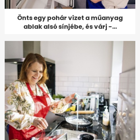
Önts egy pohár vizet a műanyag
ablak alsó sínjébe, és várj -...