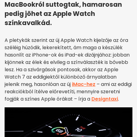
MacBookról suttogtak, hamarosan
pedig jöhet az Apple Watch
színkavalkád.
A pletykák szerint az új Apple Watch kijelzője az óra
széléig húzódik, lekerekített, ám maga a készülék
hasonlít az iPhone-ok és iPad-ek dizájnjához: jobban
kijönnek az élek és elvileg a színválaszték is bővebb
lesz. Ha a szivárgások pontosak, akkor az Apple
Watch 7 az eddigiektől különböző árnyalatban
jelenik meg, hasonlóan az új
iMac-hez
– ami az eddigi
reakciókból ítélve előrevetíti, mennyire szeretni
fogják a színes Apple órákat – írja a
Designtaxi
.