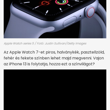
Apple Watch series 5 / Fotó: Justin Sullivan/Getty Images
Az Apple Watch 7-et piros, halványkék, pasztellzöld,
fehér és fekete színben lehet majd megvenni. Vajon
az iPhone 13 is folytatja, hozza ezt a színvilágot?