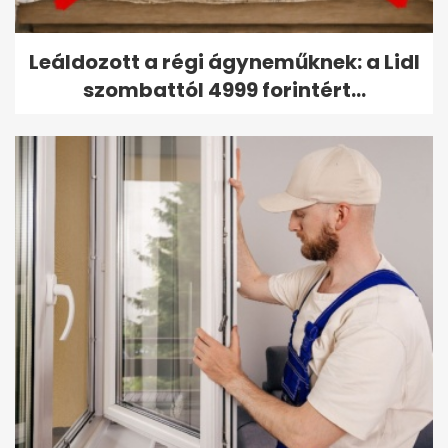
Leáldozott a régi ágyneműknek: a Lidl
szombattól 4999 forintért...