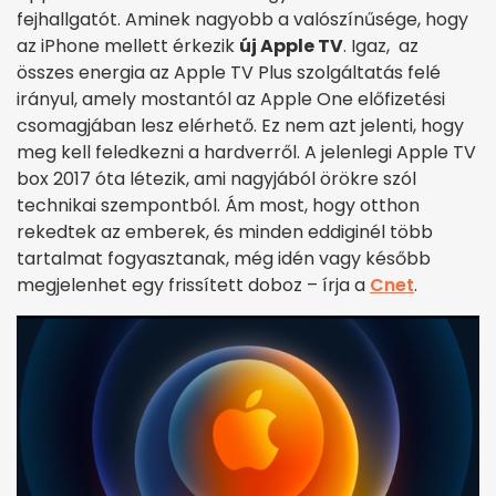
fejhallgatót. Aminek nagyobb a valószínűsége, hogy
az iPhone mellett érkezik
új Apple TV
. Igaz, az
összes energia az Apple TV Plus szolgáltatás felé
irányul, amely mostantól az Apple One előfizetési
csomagjában lesz elérhető. Ez nem azt jelenti, hogy
meg kell feledkezni a hardverről. A jelenlegi Apple TV
box 2017 óta létezik, ami nagyjából örökre szól
technikai szempontból. Ám most, hogy otthon
rekedtek az emberek, és minden eddiginél több
tartalmat fogyasztanak, még idén vagy később
megjelenhet egy frissített doboz – írja a
Cnet
.