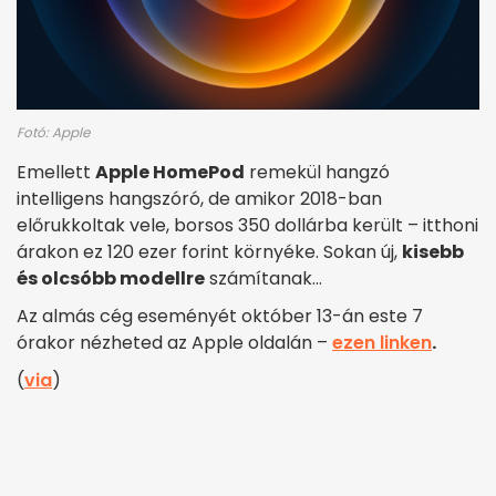
Fotó: Apple
Emellett
Apple HomePod
remekül hangzó
intelligens hangszóró, de amikor 2018-ban
előrukkoltak vele, borsos 350 dollárba került – itthoni
árakon ez 120 ezer forint környéke. Sokan új,
kisebb
és olcsóbb modellre
számítanak…
Az almás cég eseményét október 13-án este 7
órakor nézheted az Apple oldalán –
ezen linken
.
(
via
)