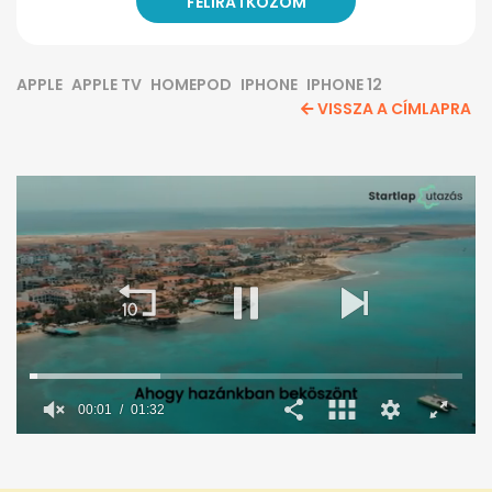
APPLE
APPLE TV
HOMEPOD
IPHONE
IPHONE 12
VISSZA A CÍMLAPRA
0
seconds
of