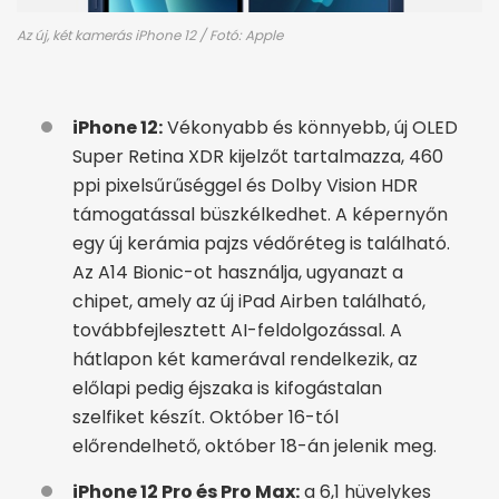
Az új, két kamerás iPhone 12 / Fotó: Apple
iPhone 12:
Vékonyabb és könnyebb, új OLED
Super Retina XDR kijelzőt tartalmazza, 460
ppi pixelsűrűséggel és Dolby Vision HDR
támogatással büszkélkedhet. A képernyőn
egy új kerámia pajzs védőréteg is található.
Az A14 Bionic-ot használja, ugyanazt a
chipet, amely az új iPad Airben található,
továbbfejlesztett AI-feldolgozással. A
hátlapon két kamerával rendelkezik, az
előlapi pedig éjszaka is kifogástalan
szelfiket készít. Október 16-tól
előrendelhető, október 18-án jelenik meg.
iPhone 12 Pro és Pro Max:
a 6,1 hüvelykes