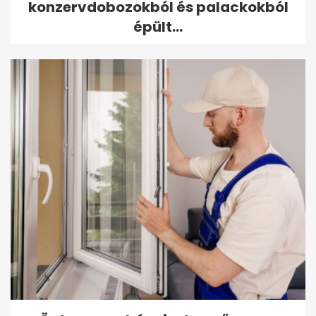
konzervdobozokból és palackokból
épült...