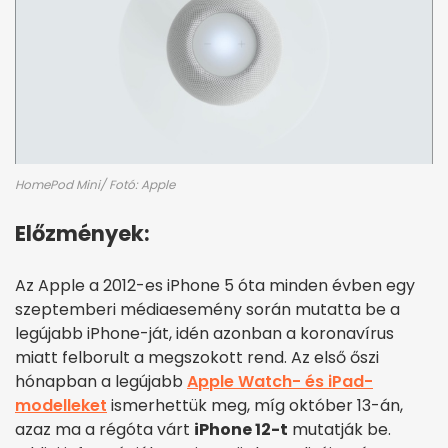
HomePod Mini/ Fotó: Apple
Előzmények:
Az Apple a 2012-es iPhone 5 óta minden évben egy
szeptemberi médiaesemény során mutatta be a
legújabb iPhone-ját, idén azonban a koronavírus
miatt felborult a megszokott rend. Az első őszi
hónapban a legújabb
Apple Watch- és iPad-
modelleket
ismerhettük meg, míg október 13-án,
azaz ma a régóta várt
iPhone 12-t
mutatják be.