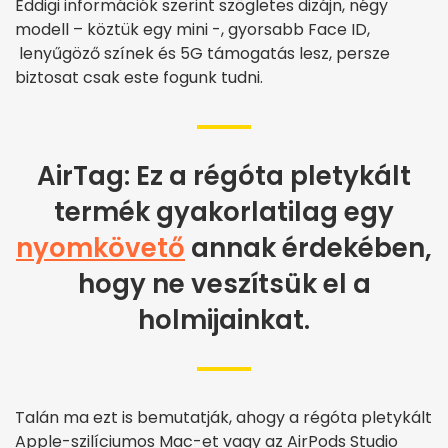
Eddigi információk szerint szögletes dizájn, négy
modell – köztük egy mini -, gyorsabb Face ID,
lenyűgöző színek és 5G támogatás lesz, persze
biztosat csak este fogunk tudni.
AirTag: Ez a régóta pletykált
termék gyakorlatilag egy
nyomkövető
annak érdekében,
hogy ne veszítsük el a
holmijainkat.
Talán ma ezt is bemutatják, ahogy a régóta pletykált
Apple-szilíciumos Mac-et vagy az AirPods Studio