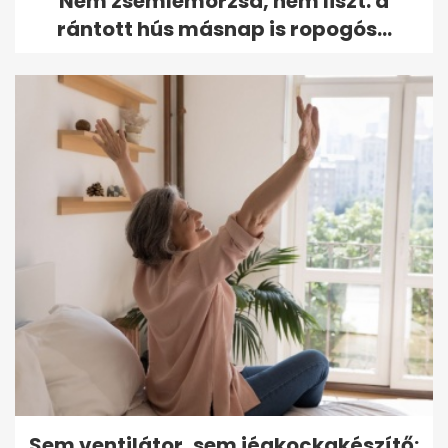
Nem zsemlemorzsa, nem liszt: a
rántott hús másnap is ropogós...
Sem ventilátor, sem jégkockakészítő: