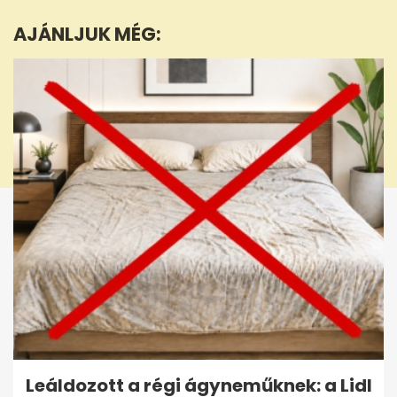
1
minute,
AJÁNLJUK MÉG:
32
seconds
Leáldozott a régi ágyneműknek: a Lidl