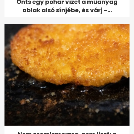
Önts egy pohár vizet a műanyag
ablak alsó sínjébe, és várj -...