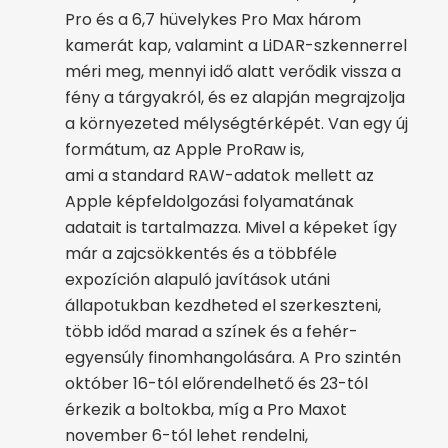
Pro és a 6,7 hüvelykes Pro Max három
kamerát kap, valamint a LiDAR-szkennerrel
méri meg, mennyi idő alatt verődik vissza a
fény a tárgyakról, és ez alapján megrajzolja
a környezeted mélységtérképét. Van egy új
formátum, az Apple ProRaw is,
ami a standard RAW-adatok mellett az
Apple képfeldolgozási folyamatának
adatait is tartalmazza. Mivel a képeket így
már a zaj­csökkentés és a többféle
expozíción alapuló javítások utáni
állapotukban kezdheted el szerkeszteni,
több időd marad a színek és a fehér­
egyensúly finomhangolására. A Pro szintén
október 16-tól előrendelhető és 23-tól
érkezik a boltokba, míg a Pro Maxot
november 6-tól lehet rendelni,