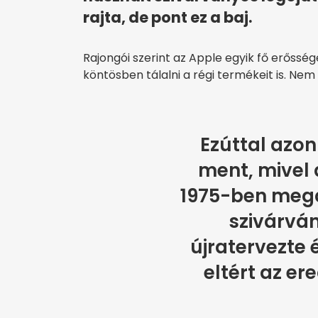
rajta, de pont ez a baj.
Rajongói szerint az Apple egyik fő erőss
köntösben tálalni a régi termékeit is. Nem
Ezúttal azon
ment, mivel 
1975-ben mega
szivárván
újratervezte 
eltért az ere