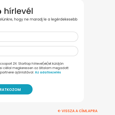
evelünkre, hogy ne maradj le a legérdekesebb
oport Zrt. Startlap hírlevel(ek)et küldjön
ési céllal megkeressen az általam megadott
partnerei ajánlatával.
Az adatkezelés
VISSZA A CÍMLAPRA