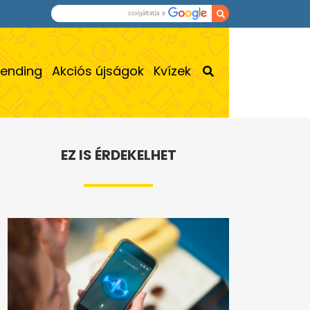
rending
Akciós újságok
Kvízek
EZ IS ÉRDEKELHET