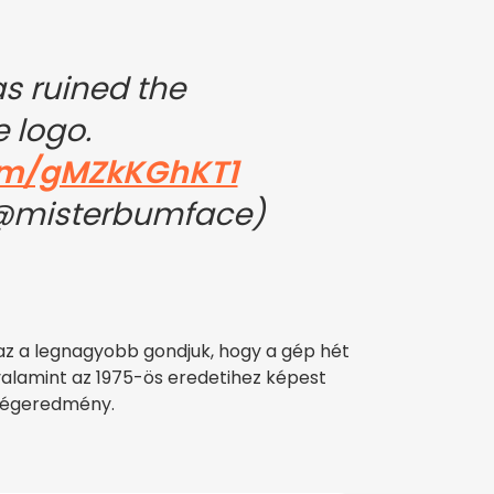
s ruined the
 logo.
com/gMZkKGhKT1
@misterbumface)
k az a legnagyobb gondjuk, hogy a gép hét
 valamint az 1975-ös eredetihez képest
végeredmény.