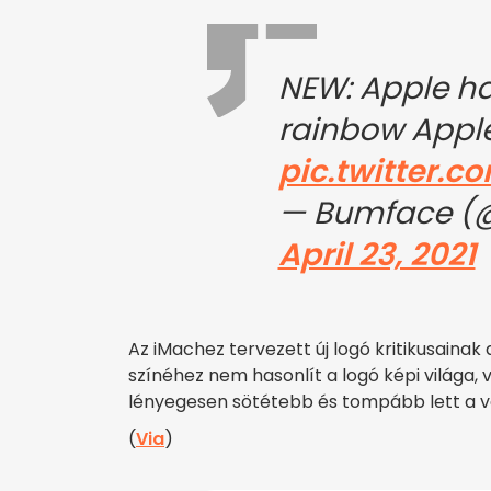
NEW: Apple ha
rainbow Apple
pic.twitter.
— Bumface (
April 23, 2021
Az iMachez tervezett új logó kritikusaina
színéhez nem hasonlít a logó képi világa,
lényegesen sötétebb és tompább lett a 
(
Via
)