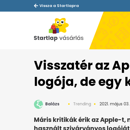
Vissza a Startlapra
Visszatér az A
logója, de egy
Balázs
Trending
2021. május 03.
Máris kritikák érik az Apple-t
használt szivárványos logóját.