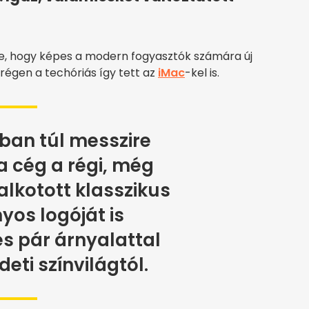
ége, hogy képes a modern fogyasztók számára új
 régen a techóriás így tett az
iMac
-kel is.
ban túl messzire
a cég a régi, még
lkotott klasszikus
yos logóját is
és pár árnyalattal
deti színvilágtól.