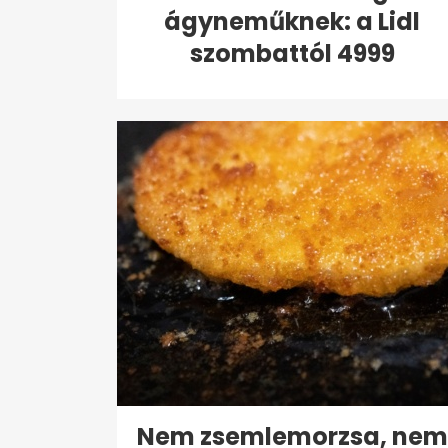
ágyneműknek: a Lidl
szombattól 4999
forintért...
Nem zsemlemorzsa, nem