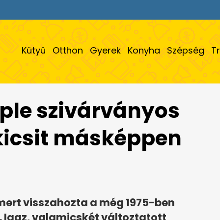
Kütyü
Otthon
Gyerek
Konyha
Szépség
T
pple szivárványos
 kicsit másképpen
, mert visszahozta a még 1975-ben
 Igaz, valamicskét változtatott