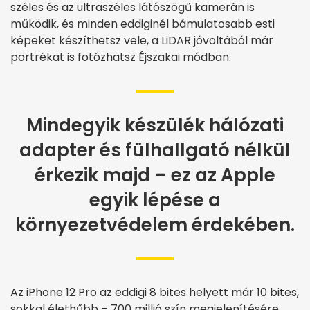
széles és az ultraszéles látószögű kamerán is
működik, és minden eddiginél bámulatosabb esti
képeket készíthetsz vele, a LiDAR jóvoltából már
portrékat is fotózhatsz Éjszakai módban.
Mindegyik készülék hálózati
adapter és fülhallgató nélkül
érkezik majd – ez az Apple
egyik lépése a
környezetvédelem érdekében.
Az iPhone 12 Pro az eddigi 8 bites helyett már 10 bites,
sokkal élethűbb – 700 millió szín megjelenítésére