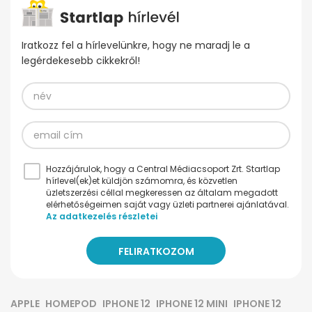
Iratkozz fel a hírlevelünkre, hogy ne maradj le a
legérdekesebb cikkekről!
Hozzájárulok, hogy a Central Médiacsoport Zrt. Startlap
hírlevel(ek)et küldjön számomra, és közvetlen
üzletszerzési céllal megkeressen az általam megadott
elérhetőségeimen saját vagy üzleti partnerei ajánlatával.
Az adatkezelés részletei
APPLE
HOMEPOD
IPHONE 12
IPHONE 12 MINI
IPHONE 12