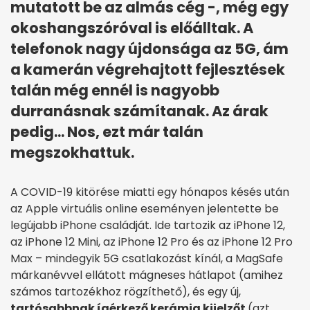
mutatott be az almás cég -, még egy
okoshangszóróval is előálltak. A
telefonok nagy újdonsága az 5G, ám
a kamerán végrehajtott fejlesztések
talán még ennél is nagyobb
durranásnak számítanak. Az árak
pedig... Nos, ezt már talán
megszokhattuk.
A COVID-19 kitörése miatti egy hónapos késés után
az Apple virtuális online eseményen jelentette be
legújabb iPhone családját. Ide tartozik az iPhone 12,
az iPhone 12 Mini, az iPhone 12 Pro és az iPhone 12 Pro
Max – mindegyik 5G csatlakozást kínál, a MagSafe
márkanévvel ellátott mágneses hátlapot (amihez
számos tartozékhoz rögzíthető), és egy új,
tartósabbnak ígérkező kerámia kijelzőt
(azt