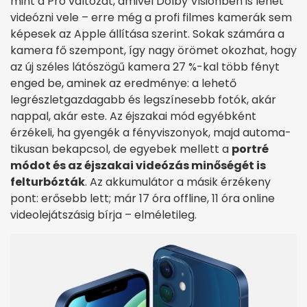
mint a Pro változat, amivel Dolby Visionben is lehet
videózni vele – erre még a profi filmes kamerák sem
képesek az Apple állítása szerint. Sokak számára a
kamera fő szempont, így nagy örömet okozhat, hogy
az új széles látószögű kamera 27 %-kal több fényt
enged be, aminek az eredménye: a lehető
legrészletgazdagabb és legszínesebb fotók, akár
nappal, akár este. Az éjszakai mód egyébként
érzékeli, ha gyengék a fény­viszonyok, majd auto­ma­
ti­ku­san bekapcsol, de egyebek mellett a
portré
módot és az éjszakai videózás minőségét is
felturbózták
. Az akkumulátor a másik érzékeny
pont: erősebb lett; már 17 óra offline, 11 óra online
videolejátszásig bírja – elméletileg.