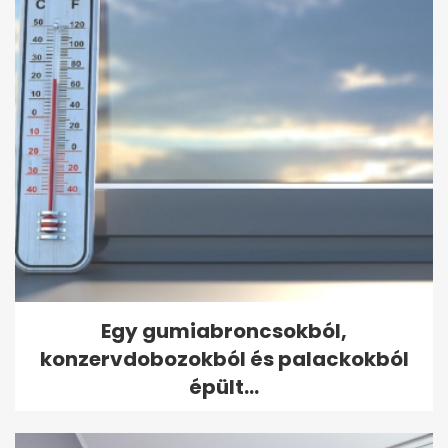
Egy gumiabroncsokból,
konzervdobozokból és palackokból
épült...