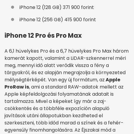
iPhone 12 (128 GB) 371 900 forint
iPhone 12 (256 GB) 415 900 forint
iPhone 12 Pro és Pro Max
A 6,1 hüvelykes Pro és a 6,7 hüvelykes Pro Max három
kamerát kapott, valamint a LiDAR-szkennerrel méri
meg, mennyi idő alatt verődik vissza a fény a
tárgyakról, és ez alapján megrajzolja a környezeted
mélységtérképét. Van egy új formátum, az
Apple
ProRaw is
, ami a standard RAW-adatok mellett az
Apple képfeldolgozási folyamatának adatait is
tartalmazza. Mivel a képeket így már a zaj­
csökkentés és a többféle expozíción alapuló
javítások utáni állapotukban kezdheted el
szerkeszteni, több időd marad a színek és a fehér­
egyensúly finomhangolására. Az Éjszakai mód a