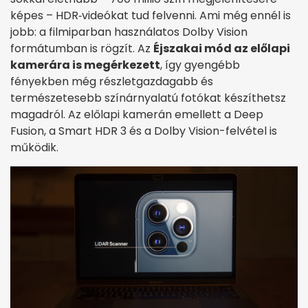
képes – HDR‑videókat tud felvenni. Ami még ennél is
jobb: a filmiparban használatos Dolby Vision
formátumban is rögzít. Az
Éjszakai mód az előlapi
kamerára is megérkezett
, így gyengébb
fényekben még részletgazdagabb és
természetesebb színárnyalatú fotókat készíthetsz
magadról. Az előlapi kamerán emellett a Deep
Fusion, a Smart HDR 3 és a Dolby Vision-felvétel is
működik.