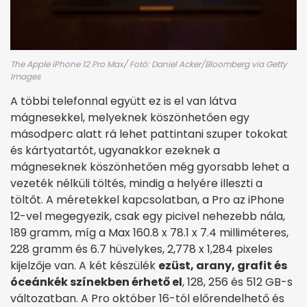
The Apple iPhone 12 Pro Max/ Fotó: Daniel Acker/Bloomberg via Getty
Images
A többi telefonnal együtt ez is el van látva
mágnesekkel, melyeknek köszönhetően egy
másodperc alatt rá lehet pattintani szuper tokokat
és kártyatartót, ugyanakkor ezeknek a
mágneseknek köszönhetően még gyorsabb lehet a
vezeték nélküli töltés, mindig a helyére illeszti a
töltőt. A méretekkel kapcsolatban, a Pro az iPhone
12-vel megegyezik, csak egy picivel nehezebb nála,
189 gramm, míg a Max 160.8 x 78.1 x 7.4 milliméteres,
228 gramm és 6.7 hüvelykes, 2,778 x 1,284 pixeles
kijelzője van. A két készülék
ezüst, arany, grafit és
óceánkék színekben érhető el
, 128, 256 és 512 GB-s
változatban. A Pro október 16-tól előrendelhető és