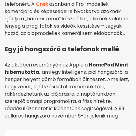
telefonért. A
Cnet
azonban a Pro-modellek
kamerájára és képességeire hivatkozva azoknak
ajánlja a „háromszemű” készüléket, akiknek valóban
lényeg a progi fotók és videók készítése – tegyük
hozzá, az alapmodellek kamerái sem eldobandók…
Egy jó hangszóró a telefonok mellé
Az októberi eseményén az Apple a
HomePod Minit
is bemutatta,
ami egy intelligens, pici hangszóró, a
henger helyett gömb formában ölt testet. Amellett,
hogy zenét, lejátszási listát kérhetünk tőle,
rákérdezhetünk az időjárásra, a naptárunkban
szereplő aznapi programokra, a friss hírekre,
ráadásul üzenetet is küldhetünk segítségével. A 99
dolláros hangszóró november 6-án jelenik meg.