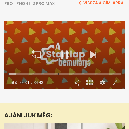
VISSZA A CÍMLAPRA
PRO
IPHONE 12 PRO MAX
0
seconds
of
6
minutes,
AJÁNLJUK MÉG:
43
seconds