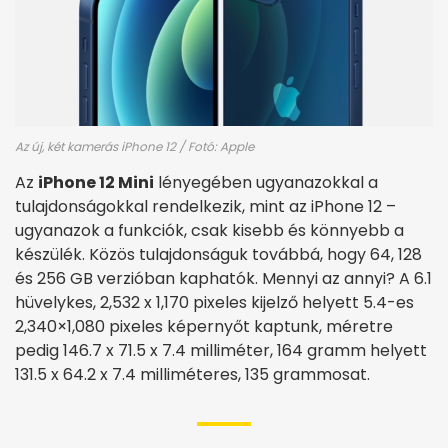
Az új, két kamerás iPhone 12 / Fotó: Apple
Az
iPhone 12 Mini
lényegében ugyanazokkal a
tulajdonságokkal rendelkezik, mint az iPhone 12 –
ugyanazok a funkciók, csak kisebb és könnyebb a
készülék. Közös tulajdonságuk továbbá, hogy 64, 128
és 256 GB verzióban kaphatók. Mennyi az annyi? A 6.1
hüvelykes, 2,532 x 1,170 pixeles kijelző helyett 5.4-es
2,340×1,080 pixeles képernyőt kaptunk, méretre
pedig 146.7 x 71.5 x 7.4 milliméter, 164 gramm helyett
131.5 x 64.2 x 7.4 milliméteres, 135 grammosat.