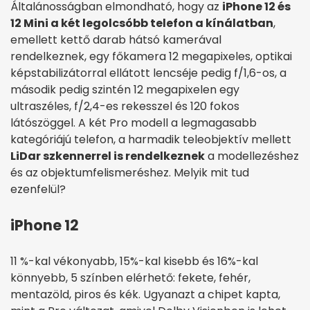
Általánosságban elmondható, hogy az
iPhone 12 és
12 Mini a két legolcsóbb telefon a kínálatban
,
emellett kettő darab hátsó kamerával
rendelkeznek, egy főkamera 12 megapixeles, optikai
képstabilizátorral ellátott lencséje pedig f/1,6-os, a
második pedig szintén 12 megapixelen egy
ultraszéles, f/2,4-es rekesszel és 120 fokos
látószöggel. A két Pro modell a legmagasabb
kategóriájú telefon, a harmadik teleobjektív mellett
LiDar szkennerrel is rendelkeznek
a modellezéshez
és az objektumfelismeréshez. Melyik mit tud
ezenfelül?
iPhone 12
11 %-kal vékonyabb, 15%-kal kisebb és 16%-kal
könnyebb, 5 színben elérhető: fekete, fehér,
mentazöld, piros és kék. Ugyanazt a chipet kapta,