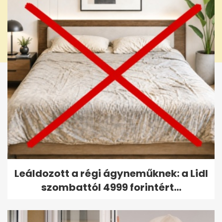
Leáldozott a régi ágyneműknek: a Lidl
szombattól 4999 forintért...