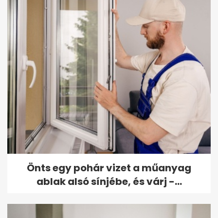
Önts egy pohár vizet a műanyag
ablak alsó sínjébe, és várj -...