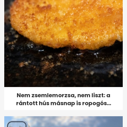
Nem zsemlemorzsa, nem liszt: a
rántott hús másnap is ropogós...