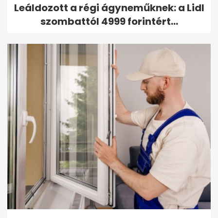
Leáldozott a régi ágyneműknek: a Lidl
szombattól 4999 forintért...