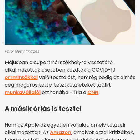
Fotó: Getty Images
Májusban a cupertinói székhelyre visszatérő
alkalmazottak esetében kezdték a COVID-19
orrmintákkal
való tesztelést, nemrég pedig az almás
cég megerősítette: tesztkészleteket szállít
munkavállalói
otthonába – írja a
CNN
.
A másik óriás is tesztel
Nem az Apple az egyetlen vállalat, amely teszteli
alkalmazottait. Az
Amazon
, amelyet azzal kritizáltak,
hogy nem tett eleget a raktári dolgozók védelme