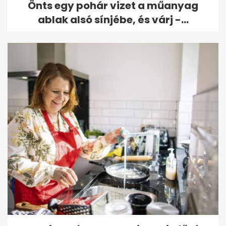
Önts egy pohár vizet a műanyag
ablak alsó sínjébe, és várj -...