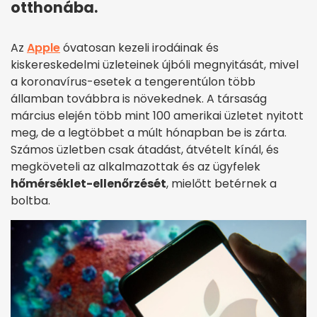
otthonába.
Az
Apple
óvatosan kezeli irodáinak és
kiskereskedelmi üzleteinek újbóli megnyitását, mivel
a koronavírus-esetek a tengerentúlon több
államban továbbra is növekednek. A társaság
március elején több mint 100 amerikai üzletet nyitott
meg, de a legtöbbet a múlt hónapban be is zárta.
Számos üzletben csak átadást, átvételt kínál, és
megköveteli az alkalmazottak és az ügyfelek
hőmérséklet-ellenőrzését
, mielőtt betérnek a
boltba.