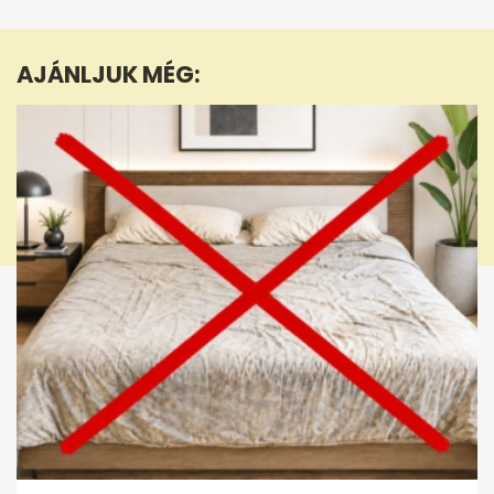
of
56
seconds
AJÁNLJUK MÉG: