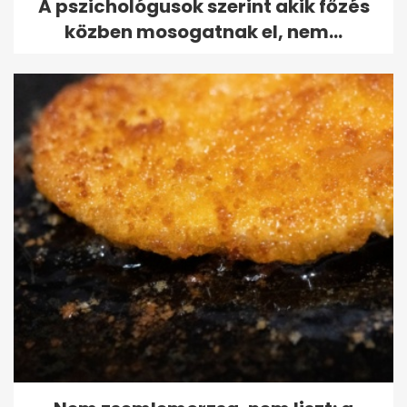
A pszichológusok szerint akik főzés
közben mosogatnak el, nem...