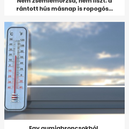
Nem zsemlemorzsa, nem liszt: a
rántott hús másnap is ropogós...
Egy gumiabroncsokból,