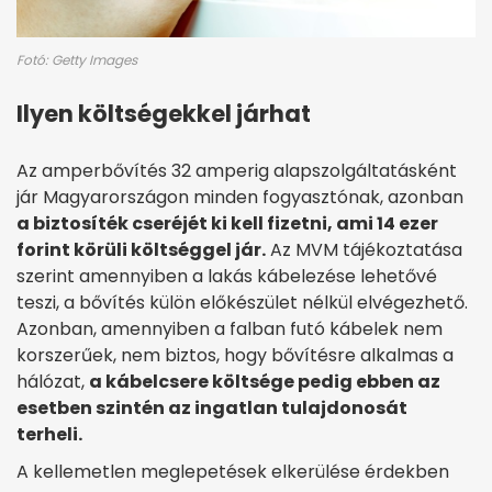
Fotó: Getty Images
Ilyen költségekkel járhat
Az amperbővítés 32 amperig alapszolgáltatásként
jár Magyarországon minden fogyasztónak, azonban
a biztosíték cseréjét ki kell fizetni, ami 14 ezer
forint körüli költséggel jár.
Az MVM tájékoztatása
szerint amennyiben a lakás kábelezése lehetővé
teszi, a bővítés külön előkészület nélkül elvégezhető.
Azonban, amennyiben a falban futó kábelek nem
korszerűek, nem biztos, hogy bővítésre alkalmas a
hálózat,
a kábelcsere költsége pedig ebben az
esetben szintén az ingatlan tulajdonosát
terheli.
A kellemetlen meglepetések elkerülése érdekben