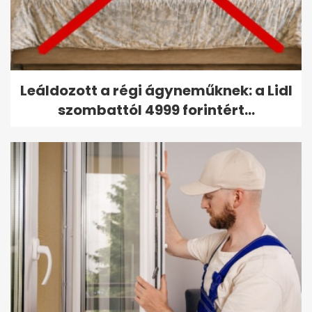
Leáldozott a régi ágyneműknek: a Lidl
szombattól 4999 forintért...