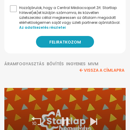
Hozzájárulok, hogy a Central Médiacsoport Zrt. Startlap
hírlevel(ek)et küldjön számomra, és közvetlen
üzletszerzési céllal megkeressen az általam megadott
elérhetőségeimen saját vagy üzleti partnerei ajánlatával.
Az adatkezelés részletei
ÁRAMFOGYASZTÁS
BŐVÍTÉS
INGYENES
MVM
VISSZA A CÍMLAPRA