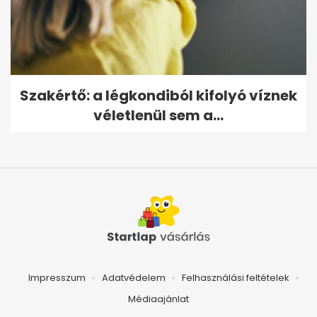
Szakértő: a légkondiból kifolyó víznek
véletlenül sem a...
Impresszum
Adatvédelem
Felhasználási feltételek
Médiaajánlat