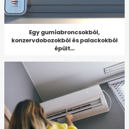
Egy gumiabroncsokból,
konzervdobozokból és palackokból
épült...