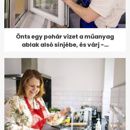
Önts egy pohár vizet a műanyag
ablak alsó sínjébe, és várj -...