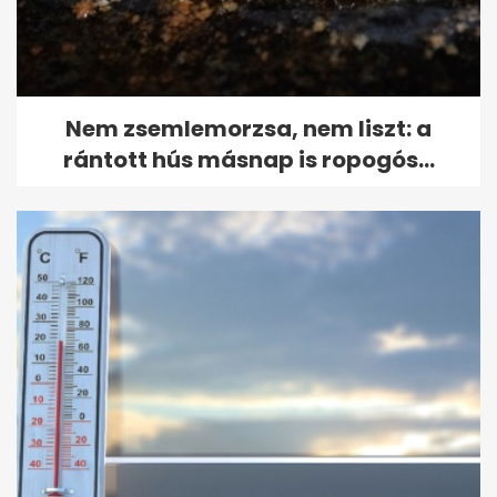
Nem zsemlemorzsa, nem liszt: a
rántott hús másnap is ropogós...