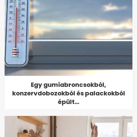
Egy gumiabroncsokból,
konzervdobozokból és palackokból
épült...