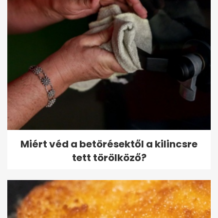
Miért véd a betörésektől a kilincsre
tett törölköző?