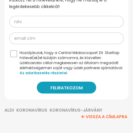
Iratkozz fel a hírlevelünkre, hogy ne maradj le a
legérdekesebb cikkekről!
Hozzájárulok, hogy a Central Médiacsoport Zrt. Startlap
hírlevel(ek)et küldjön számomra, és közvetlen
üzletszerzési céllal megkeressen az általam megadott
elérhetőségeimen saját vagy üzleti partnerei ajánlatával.
Az adatkezelés részletei
ALDI
KORONAVÍRUS
KORONAVÍRUS-JÁRVÁNY
VISSZA A CÍMLAPRA