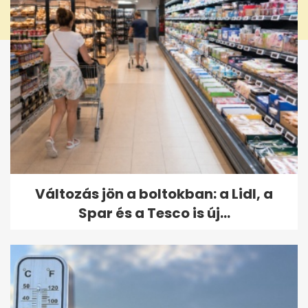
Változás jön a boltokban: a Lidl, a
Spar és a Tesco is új...