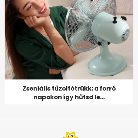
Zseniális tűzoltótrükk: a forró
napokon így hűtsd le...