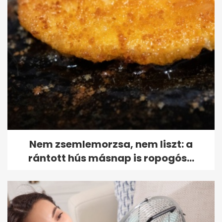
Nem zsemlemorzsa, nem liszt: a
rántott hús másnap is ropogós...