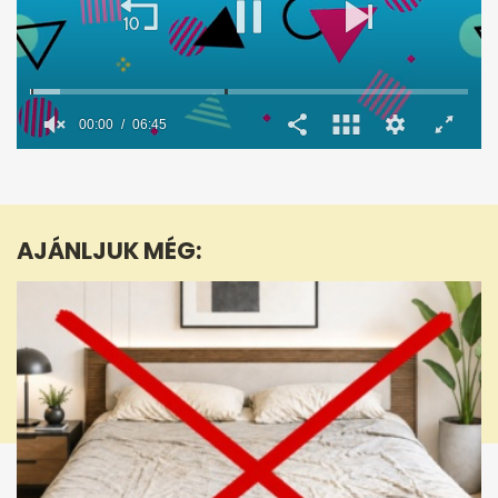
00:01
06:45
0
seconds
of
6
minutes,
AJÁNLJUK MÉG:
45
seconds