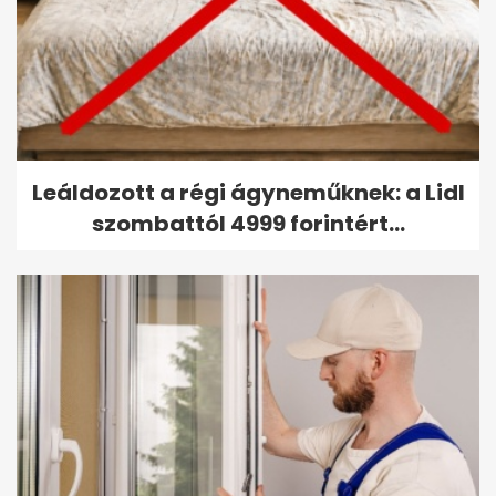
Leáldozott a régi ágyneműknek: a Lidl
szombattól 4999 forintért...