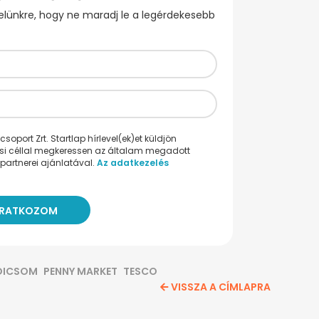
evelünkre, hogy ne maradj le a legérdekesebb
oport Zrt. Startlap hírlevel(ek)et küldjön
ési céllal megkeressen az általam megadott
partnerei ajánlatával.
Az adatkezelés
DICSOM
PENNY MARKET
TESCO
VISSZA A CÍMLAPRA