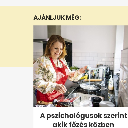
of
7
minutes,
AJÁNLJUK MÉG:
31
seconds
Volume
0%
A pszichológusok szerint
akik főzés közben