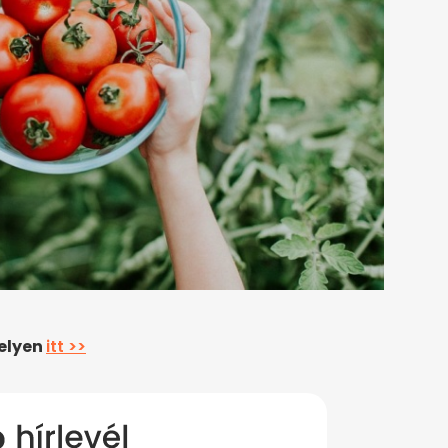
helyen
itt >>