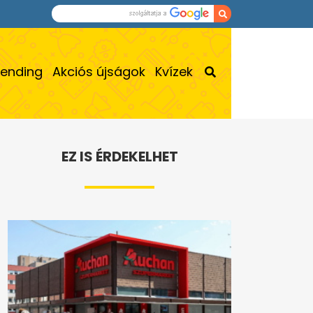
rending
Akciós újságok
Kvízek
EZ IS ÉRDEKELHET