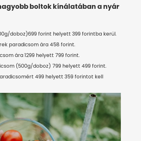
nagyobb boltok kínálatában a nyár
0g/doboz)699 forint helyett 399 forintba kerül.
rek paradicsom ára 458 forint.
som ára 1299 helyett 799 forint.
icsom (500g/doboz) 799 helyett 499 forint.
radicsomért 499 helyett 359 forintot kell