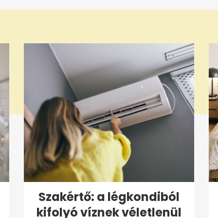
Szakértő: a légkondiból
kifolyó víznek véletlenül