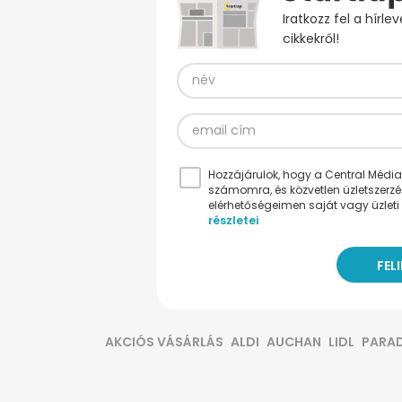
Iratkozz fel a hírl
cikkekről!
Hozzájárulok, hogy a Central Médiacs
számomra, és közvetlen üzletszerz
elérhetőségeimen saját vagy üzleti 
részletei
AKCIÓS VÁSÁRLÁS
ALDI
AUCHAN
LIDL
PARA