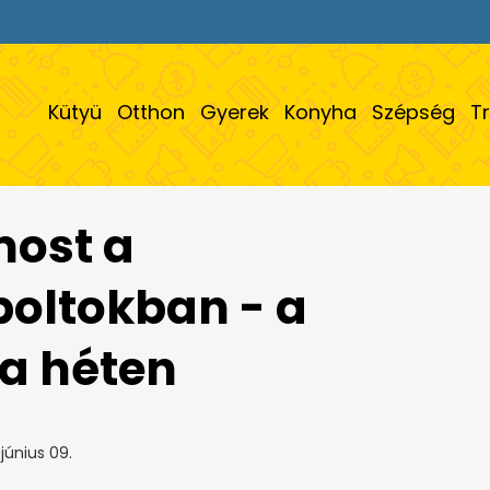
Kütyü
Otthon
Gyerek
Konyha
Szépség
T
most a
oltokban - a
 a héten
június 09.