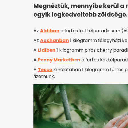
Megnéztük, mennyibe kerül a 
egyik legkedveltebb zöldsége.
Az
Aldiban
a fürtös koktélparadicsom (50
Az
Auchanban
1 kilogramm félegyházi ke
A
Lidlben
1 kilogramm piros cherry paradic
A
Penny Marketben
a fürtös koktélparad
A
Tesco
kínálatában 1 kilogramm fürtös pa
fizetnünk.