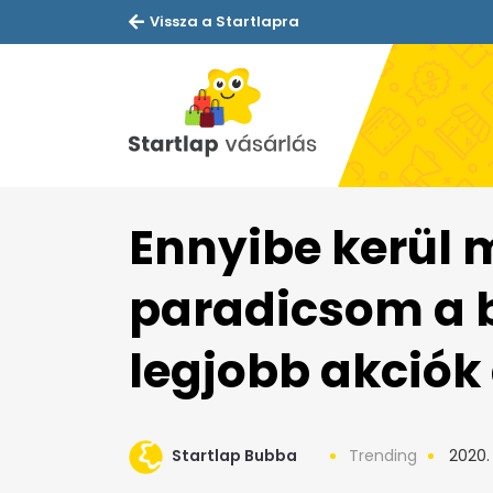
Vissza a Startlapra
Ennyibe kerül 
paradicsom a b
legjobb akciók
Startlap Bubba
Trending
2020. 