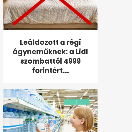
Leáldozott a régi
ágyneműknek: a Lidl
szombattól 4999
forintért...