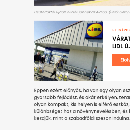
Csütörtöktől újabb akciók jönnek az Aldiba. (Fotó: Getty
EZ IS ÉRD
VÁRAT
LIDL 
Elo
Éppen ezért előnyös, ha van egy olyan esz
gyorsabb fejlődést, és akár erkélyen, ter
olyan kompakt, kis helyen is elférő eszkö
különbséget hoz a növénynevelésben, és 
kezdjük, mint a szabadföldi szezon indulna.