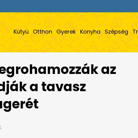
Kütyü
Otthon
Gyerek
Konyha
Szépség
T
egrohamozzák az
adják a tavasz
ágerét
.