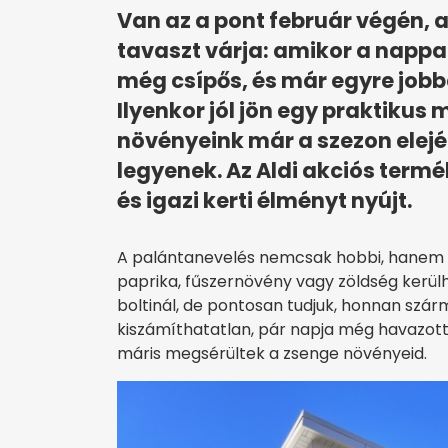
Van az a pont február végén,
tavaszt várja: amikor a nappa
még csípős, és már egyre jobb
Ilyenkor jól jön egy praktikus
növényeink már a szezon elej
legyenek. Az Aldi akciós termé
és igazi kerti élményt nyújt.
A palántanevelés nemcsak hobbi, hanem t
paprika, fűszernövény vagy zöldség kerül
boltinál, de pontosan tudjuk, honnan szá
kiszámíthatatlan, pár napja még havazott, 
máris megsérültek a zsenge növényeid.