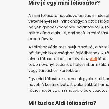
Mire jó egy mini fóliasátor?
A mini fóliasátor ideális választás mindaz
veteményezést, mint ahogyan azt az időjár
helyen gondoskodnának palántáikról. A fó
mikroklíma alakul ki, ami segíti a csíráz
eredményez.
A fóliaház védelmet nyújt a széltől, a hirte
növények biztonságban fejlődhetnek. A t
olyan fóliasátorban, amelyet az
Aldi
kínál 
több növényt tudunk elhelyezni, ami külö
vagy társasházi kertekben.
Egy mini fóliasátor nemcsak gyakorlati ha
növeli. A korán elvetett palántákból hama
fűszernövényt, ami motiváló és élvezetes l
Mit tud az Aldi fóliasátra?