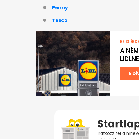
Penny
Tesco
EZ IS ÉRD
A NÉM
LIDLNE
Elo
Iratkozz fel a hírl