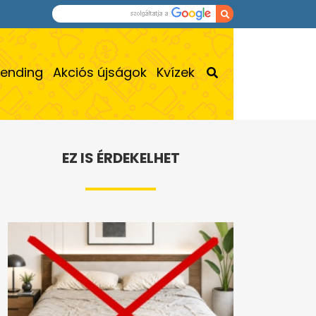
rending
Akciós újságok
Kvízek
EZ IS ÉRDEKELHET