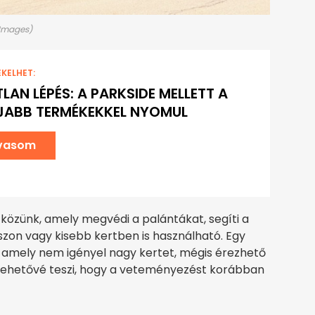
 Images)
EKELHET:
LAN LÉPÉS: A PARKSIDE MELLETT A
ÚJABB TERMÉKEKKEL NYOMUL
lvasom
közünk, amely megvédi a palántákat, segíti a
aszon vagy kisebb kertben is használható. Egy
z, amely nem igényel nagy kertet, mégis érezhető
lehetővé teszi, hogy a veteményezést korábban