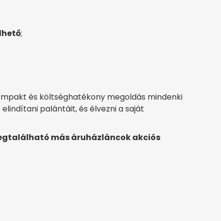
lhető
;
, kompakt és költséghatékony megoldás mindenki
lindítani palántáit, és élvezni a saját
gtalálható más áruházláncok akciós