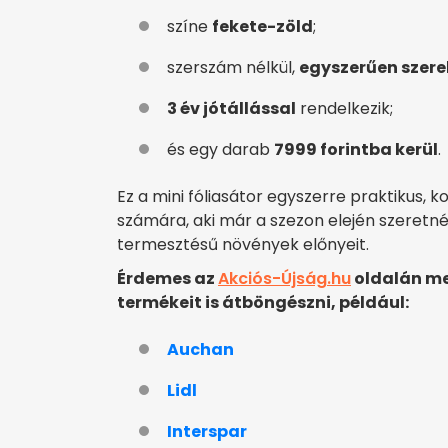
színe
fekete-zöld
;
szerszám nélkül,
egyszerűen szere
3 év jótállással
rendelkezik;
és egy darab
7999 forintba kerül
.
Ez a mini fóliasátor egyszerre praktikus
számára, aki már a szezon elején szeretné e
termesztésű növények előnyeit.
Érdemes az
Akciós-Újság.hu
oldalán me
termékeit is átböngészni, például:
Auchan
Lidl
Interspar