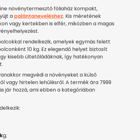
line növénytermesztő fóliaház kompakt,
yújt a
palántaneveléshez
. Kis méretének
kon vagy kertekben is elfér, miközben a magas
vényelhelyezést.
 polcokkal rendelkezik, amelyek egymás felett
olconként 10 kg. Ez elegendő helyet biztosít
gy kisebb ültetőládáknak, így hatékonyan
t.
ugyanakkor megvédi a növényeket a külső
ről vagy hirtelen lehűlésről. A termék ára 7999
lás jár hozzá, ami ebben a kategóriában
delkezik:
 k
g;