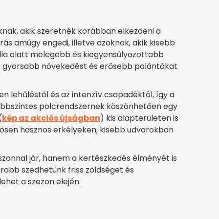
oknak, akik szeretnék korábban elkezdeni a
ás amúgy engedi, illetve azoknak, akik kisebb
lia alatt melegebb és kiegyensúlyozottabb
ást, gyorsabb növekedést és erősebb palántákat
len lehűléstől és az intenzív csapadéktól, így a
öbbszintes polcrendszernek köszönhetően egy
(
kép az akciós újságban
) kis alapterületen is
nösen hasznos erkélyeken, kisebb udvarokban
szonnal jár, hanem a kertészkedés élményét is
rabb szedhetünk friss zöldséget és
ehet a szezon elején.