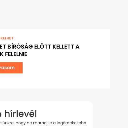
EKELHET:
ET BÍRÓSÁG ELŐTT KELLETT A
K FELELNIE
lvasom
evelünkre, hogy ne maradj le a legérdekesebb