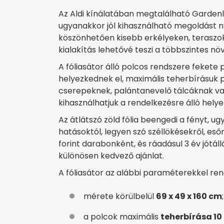
Az Aldi kínálatában megtalálható Garden
ugyanakkor jól kihasználható megoldást n
köszönhetően kisebb erkélyeken, teraszo
kialakítás lehetővé teszi a többszintes nö
A fóliasátor álló polcos rendszere fekete
helyezkednek el, maximális teherbírásuk p
cserepeknek, palántanevelő tálcáknak va
kihasználhatjuk a rendelkezésre álló helye
Az átlátszó zöld fólia beengedi a fényt, 
hatásoktól, legyen szó széllökésekről, eső
forint darabonként, és ráadásul 3 év jótál
különösen kedvező ajánlat.
A fóliasátor az alábbi paraméterekkel ren
mérete körülbelül
69 x 49 x 160 cm
;
a polcok maximális
teherbírása 10