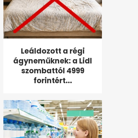
Leáldozott a régi
ágyneműknek: a Lidl
szombattól 4999
forintért...