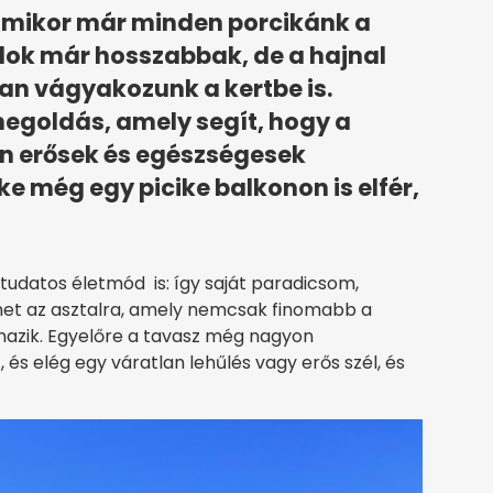
 amikor már minden porcikánk a
lok már hosszabbak, de a hajnal
an vágyakozunk a kertbe is.
 megoldás, amely segít, hogy a
én erősek és egészségesek
ke még egy picike balkonon is elfér,
udatos életmód is: így saját paradicsom,
het az asztalra, amely nemcsak finomabb a
rmazik. Egyelőre a tavasz még nagyon
és elég egy váratlan lehűlés vagy erős szél, és