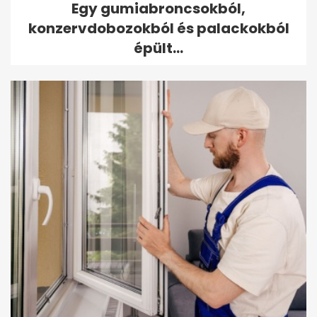
Egy gumiabroncsokból,
konzervdobozokból és palackokból
épült...