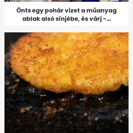
Önts egy pohár vizet a műanyag
ablak alsó sínjébe, és várj -...