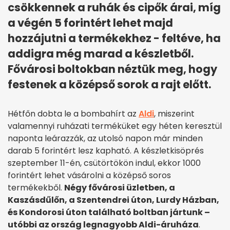
csökkennek a ruhák és cipők árai, míg
a végén 5 forintért lehet majd
hozzájutni a termékekhez - feltéve, ha
addigra még marad a készletből.
Fővárosi boltokban néztük meg, hogy
festenek a középső sorok a rajt előtt.
Hétfőn dobta le a bombahírt az
Aldi
, miszerint
valamennyi ruházati terméküket egy héten keresztül
naponta leárazzák, az utolsó napon már minden
darab 5 forintért lesz kapható. A készletkisöprés
szeptember 11-én, csütörtökön indul, ekkor 1000
forintért lehet vásárolni a középső soros
termékekből.
Négy fővárosi üzletben, a
Kaszásdűlőn, a Szentendrei úton, Lurdy Házban,
és Kondorosi úton található boltban jártunk –
utóbbi az ország legnagyobb Aldi-áruháza
.