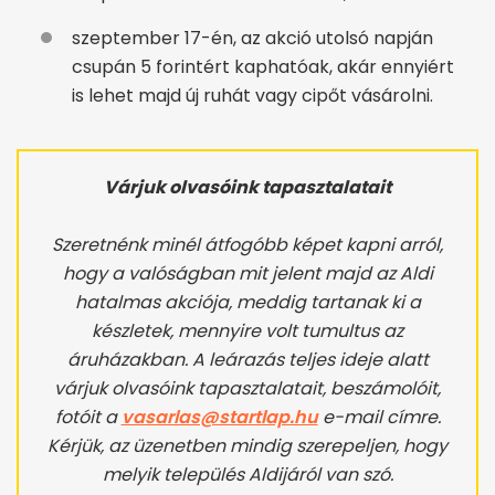
szeptember 17-én, az akció utolsó napján
csupán 5 forintért kaphatóak, akár ennyiért
is lehet majd új ruhát vagy cipőt vásárolni.
Várjuk olvasóink tapasztalatait
Szeretnénk minél átfogóbb képet kapni arról,
hogy a valóságban mit jelent majd az Aldi
hatalmas akciója, meddig tartanak ki a
készletek, mennyire volt tumultus az
áruházakban. A leárazás teljes ideje alatt
várjuk olvasóink tapasztalatait, beszámolóit,
fotóit a
vasarlas@startlap.hu
e-mail címre.
Kérjük, az üzenetben mindig szerepeljen, hogy
melyik település Aldijáról van szó.