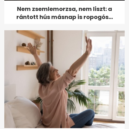
Nem zsemlemorzsa, nem liszt: a
rántott hús másnap is ropogós...