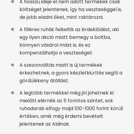
A hosszú ideje el nem adott termékek csak
költséget jelentenek, így ha veszteséggel is,
de jobb eladni őket, mint raktározni.
A filléres ruhák felkeltik az érdeklődést, aki
egy ilyen akció miatt bemegy a boltba,
könnyen vásárol mást is, és ez
kompenzálhatja a veszteséget.
A szezonváltás miatt is új termékek
érkezhetnek, a gyors készletkiürítés segíti a
gördülékeny átállást.
A legtöbb termékkel még jól jöhetnek ki:
mielőtt elérnék az 5 forintos szintet, sok
ruhadarab elfogy majd 100-1000 forint körüli
értéken, amik még érdemi bevételt
jelentenek az Aldinak.