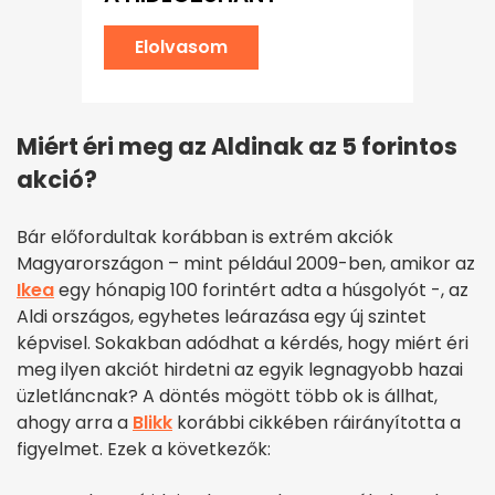
Elolvasom
Miért éri meg az Aldinak az 5 forintos
akció?
Bár előfordultak korábban is extrém akciók
Magyarországon – mint például 2009-ben, amikor az
Ikea
egy hónapig 100 forintért adta a húsgolyót -, az
Aldi országos, egyhetes leárazása egy új szintet
képvisel. Sokakban adódhat a kérdés, hogy miért éri
meg ilyen akciót hirdetni az egyik legnagyobb hazai
üzletláncnak? A döntés mögött több ok is állhat,
ahogy arra a
Blikk
korábbi cikkében ráirányította a
figyelmet. Ezek a következők: