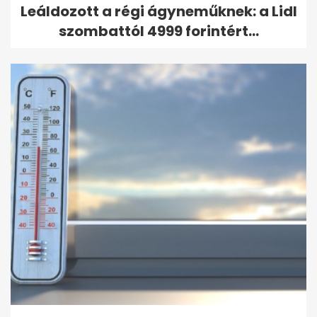
Leáldozott a régi ágyneműknek: a Lidl
szombattól 4999 forintért...