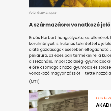
Fotó: Getty Images
A származásra vonatkozó jelölé
Erdős Norbert hangsúlyozta, az ellenőrök f
körülményeit is, különös tekintettel a jelöl
alatti gazdaságok esetében elfogadható. A
pékárura, az édesipari termékekre, a külö
a szezonális, import zöldség-gyümölcsökre.
előre csomagolt hazai gyümölcs és zöldsé
vonatkozó magyar zászlót – tette hozzá az
(MTI)
EZ IS ÉRD
AKADO