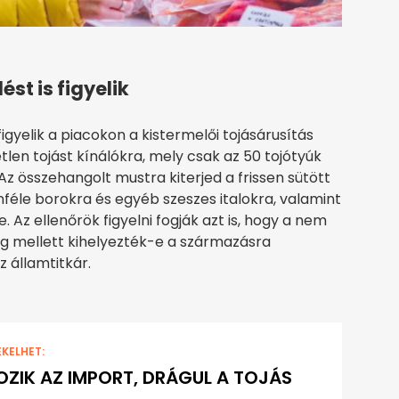
st is figyelik
igyelik a piacokon a kistermelői tojásárusítás
etlen tojást kínálókra, mely csak az 50 tojótyúk
z összehangolt mustra kiterjed a frissen sütött
nféle borokra és egyéb szeszes italokra, valamint
 Az ellenőrök figyelni fogják azt is, hogy a nem
g mellett kihelyezték-e a származásra
 államtitkár.
EKELHET:
ZIK AZ IMPORT, DRÁGUL A TOJÁS