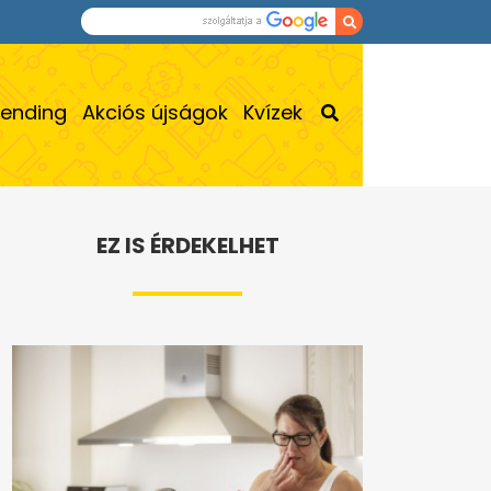
rending
Akciós újságok
Kvízek
EZ IS ÉRDEKELHET