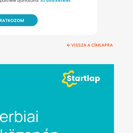
partnerei ajánlatával.
Az adatkezelés
VISSZA A CÍMLAPRA