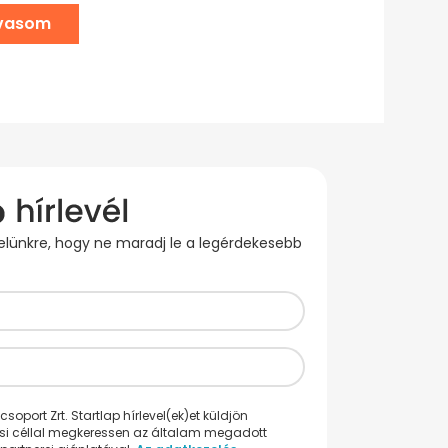
lvasom
evelünkre, hogy ne maradj le a legérdekesebb
oport Zrt. Startlap hírlevel(ek)et küldjön
ési céllal megkeressen az általam megadott