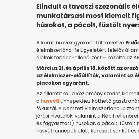
Elindult a tavaszi szezonális é
munkatársasi most kiemelt fig
húsokat, a pácolt, füstölt nye
A korábbi évek gyakorlatát követve
Erdő
élelmiszerlánc-felügyeletért felelős államt
élelmiszerlánc-ellenőrzést – közölte az A
Március 21. és április 18. között az or
az élelmiszer-előállítók, valamint az 
piacokon egyaránt.
Az államtitkár a közlemény szerint kiemelt
a
húsvéti
ünnepekhez köthető gasztronó
fókuszál. A Nemzeti Élelmiszerlánc-biztons
járási hivatalok, valamint a Nébih ellenőrei
és fagyasztott) húsokat, a pácolt, füstölt
húsvéti ünnepek előtt keresett sonkát és a