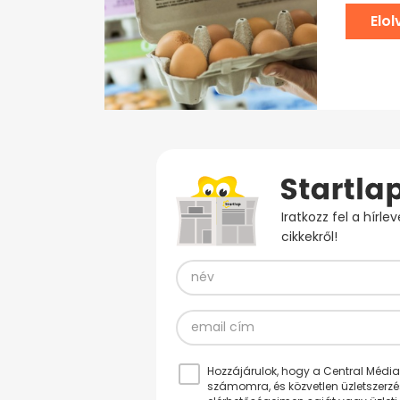
Elo
Iratkozz fel a hírl
cikkekről!
Hozzájárulok, hogy a Central Médiacs
számomra, és közvetlen üzletszerz