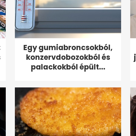
:
Egy gumiabroncsokból,
s
konzervdobozokból és
palackokból épült...