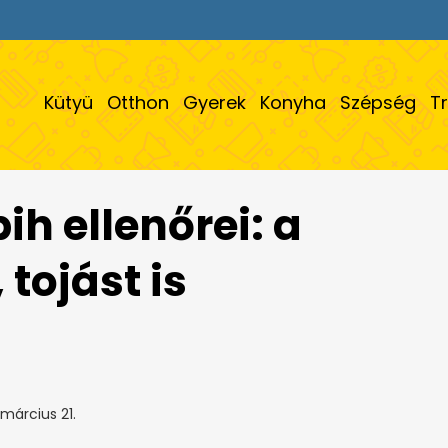
Kütyü
Otthon
Gyerek
Konyha
Szépség
T
h ellenőrei: a
 tojást is
március 21.