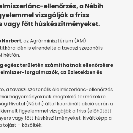
lelmiszerlánc-ellenőrzés, a Nébih
yelemmel vizsgálják a friss
rs vagy főtt húskészítményeket.
s Norbert
, az Agrárminisztérium (AM)
itkára idén is elrendelte a tavaszi szezonális
M hétfőn.
szág egész területén számíthatnak ellenőrzésre
élelmiszer-forgalmazók, az üzletekben és
e, a tavaszi szezonális élelmiszerlánc-ellenőrzés
miai hagyományoknak megfelelő termékekre
ági Hivatal (Nébih) által koordinált akció során a
 kiemelt figyelemmel vizsgálják a friss (előhűtött
 nyers vagy főtt húskészítményeket, kiváltképp a
 tojást – közölték.