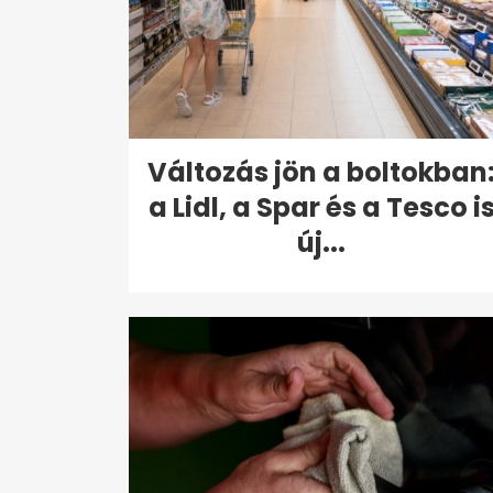
Változás jön a boltokban
a Lidl, a Spar és a Tesco i
új...