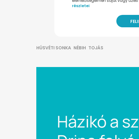
elérhetőségeimen saját vagy üzleti 
részletei
HÚSVÉTI SONKA
NÉBIH
TOJÁS