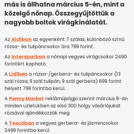
más is állhatna március 5-én, mint a
közelgő nőnap. Összegyűjtöttük a
nagyobb boltok virágkínálatát.
Az
Aldiban
az egyenként 7 szálas, különböző színű
rózsa- és tulipáncsokor ára 799 forint.
Az
Intersparban
a nőnapi vegyes virágcsokor 2490
forintért kapható.
A
Lidlben
a rózsa-/gerbera- és tulipáncsokor (13
szál rózsa, 9 szál tulipán, 9 szál gerbera) 899 forint
helyett 799 forintba kerül.
A
Penny Market
reklámújságja szerint március 8-án
minden üzletükben az első 300 hölgy vásárlójukat
rózsával ajándékozzák meg.
A
Tescóban
a vegyes gerbera- és jázmincsokor
2499 forintba kerül.