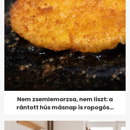
Nem zsemlemorzsa, nem liszt: a
rántott hús másnap is ropogós...