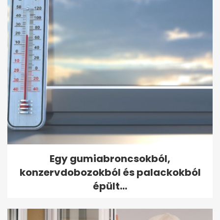
Egy gumiabroncsokból,
konzervdobozokból és palackokból
épült...