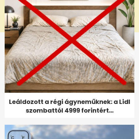
Leáldozott a régi ágyneműknek: a Lidl
szombattól 4999 forintért...