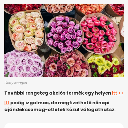
Getty Images
További rengeteg akciós termék egy helyen
itt >>
Itt
pedig izgalmas, de megfizethető nőnapi
ajándékcsomag-ötletek közül válogathatsz.