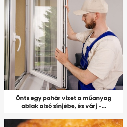
Önts egy pohár vizet a műanyag
ablak alsó sínjébe, és várj -...