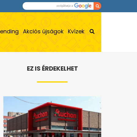
rending
Akciós újságok
Kvízek
EZ IS ÉRDEKELHET