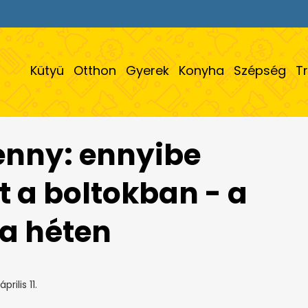
Kütyü
Otthon
Gyerek
Konyha
Szépség
T
Penny: ennyibe
t a boltokban - a
 a héten
prilis 11.