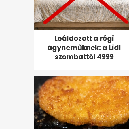
Leáldozott a régi
ágyneműknek: a Lidl
szombattól 4999
forintért...