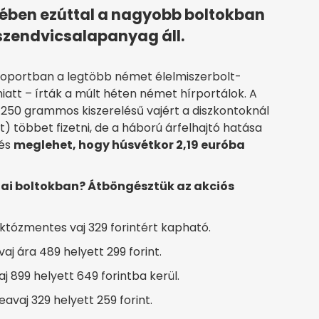
ében ezúttal a nagyobb boltokban
zendvicsalapanyag áll.
portban a legtöbb német élelmiszerbolt-
miatt – írták a múlt héten német hírportálok. A
 250 grammos kiszerelésű vajért a diszkontoknál
) többet fizetni, de a háború árfelhajtó hatása
 és
meglehet, hogy húsvétkor 2,19 euróba
zai boltokban? Átböngésztük az akciós
tózmentes vaj 329 forintért kapható.
j ára 489 helyett 299 forint.
j 899 helyett 649 forintba kerül.
avaj 329 helyett 259 forint.