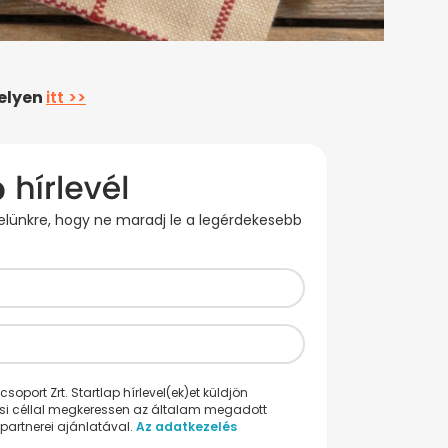
helyen
itt >>
evelünkre, hogy ne maradj le a legérdekesebb
oport Zrt. Startlap hírlevel(ek)et küldjön
ési céllal megkeressen az általam megadott
partnerei ajánlatával.
Az adatkezelés