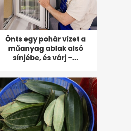
Önts egy pohár vizet a
műanyag ablak alsó
sínjébe, és várj -...