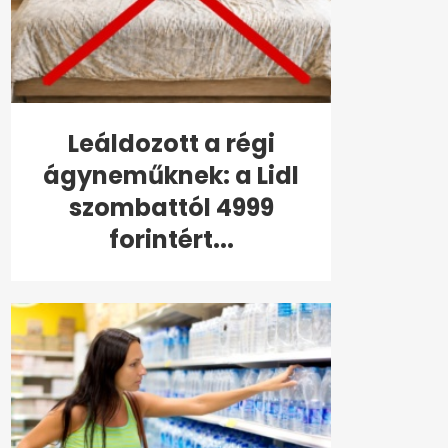
Leáldozott a régi
ágyneműknek: a Lidl
szombattól 4999
forintért...