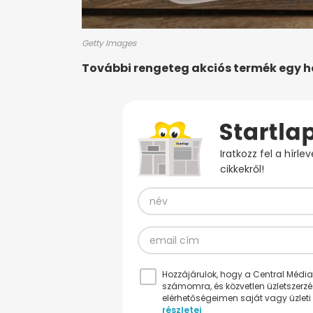
Getty Images
További rengeteg akciós termék egy 
Iratkozz fel a hírl
cikkekről!
Hozzájárulok, hogy a Central Médiacs
számomra, és közvetlen üzletszerz
elérhetőségeimen saját vagy üzleti 
részletei