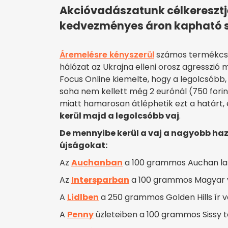
Akcióvadászatunk célkeresztj
kedvezményes áron kapható s
Áremelésre kényszerül
számos termékcso
hálózat az Ukrajna elleni orosz agresszió 
Focus Online kiemelte, hogy a legolcsóbb,
soha nem kellett még 2 eurónál (750 forint
miatt hamarosan átléphetik ezt a határt,
kerül majd a legolcsóbb vaj
.
De mennyibe kerül a vaj a nagyobb ha
újságokat:
Az
Auchanban
a 100 grammos Auchan lak
Az
Intersparban
a 100 grammos Magyar va
A
Lidlben
a 250 grammos Golden Hills ír va
A
Penny
üzleteiben a 100 grammos Sissy te