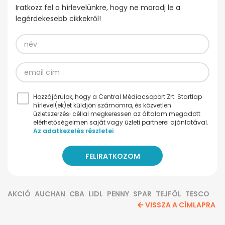
Iratkozz fel a hírlevelünkre, hogy ne maradj le a
legérdekesebb cikkekről!
Hozzájárulok, hogy a Central Médiacsoport Zrt. Startlap
hírlevel(ek)et küldjön számomra, és közvetlen
üzletszerzési céllal megkeressen az általam megadott
elérhetőségeimen saját vagy üzleti partnerei ajánlatával.
Az adatkezelés részletei
AKCIÓ
AUCHAN
CBA
LIDL
PENNY
SPAR
TEJFÖL
TESCO
VISSZA A CÍMLAPRA