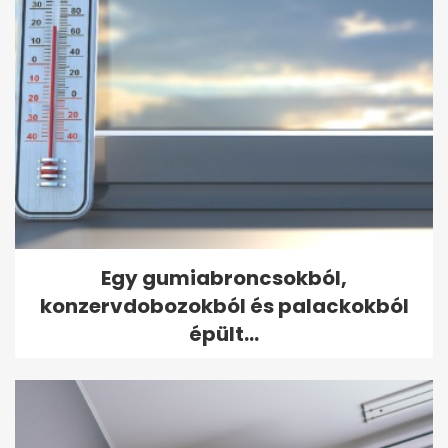
Egy gumiabroncsokból,
konzervdobozokból és palackokból
épült...