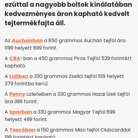
ezúttal a nagyobb boltok kínálatában
kedvezményes áron kapható kedvelt
tejtermékfajta áll.
Az
Auchanban
a 850 grammos Auchan tejföl ára
1199 helyett 899 forint.
A
CBA
-ban a 450 grammos Piros Tejföl 529 forintért
kapható.
A
Lidlben
a 330 grammos Zselici tejföl 519 helyett
379 forintba kerül.
A
Penny
üzleteiben a 330 grammos Hazai Ízek tejföl
ára 399 forint.
A
Sparban
a 330 grammos Magyar Tejföl 699
helyett 499 forint.
A
Tescóban
a 150 grammos Mizo tejföl Clubcarddal
199 forintért kapható.