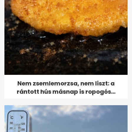
Nem zsemlemorzsa, nem liszt: a
rántott hús másnap is ropogós...