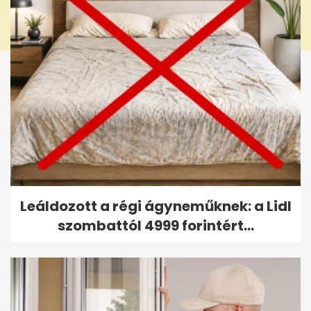
Leáldozott a régi ágyneműknek: a Lidl
szombattól 4999 forintért...