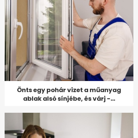
Önts egy pohár vizet a műanyag
ablak alsó sínjébe, és várj -...