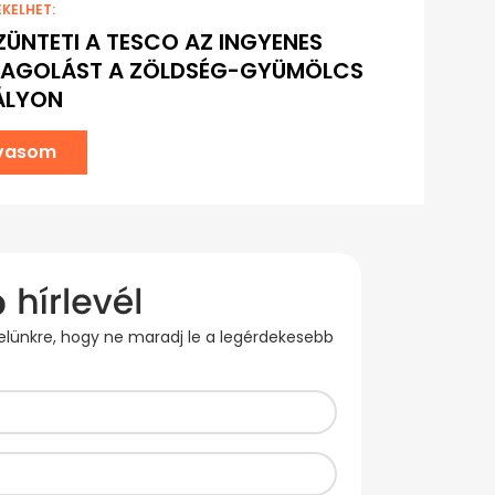
EKELHET:
ÜNTETI A TESCO AZ INGYENES
AGOLÁST A ZÖLDSÉG-GYÜMÖLCS
ÁLYON
lvasom
evelünkre, hogy ne maradj le a legérdekesebb