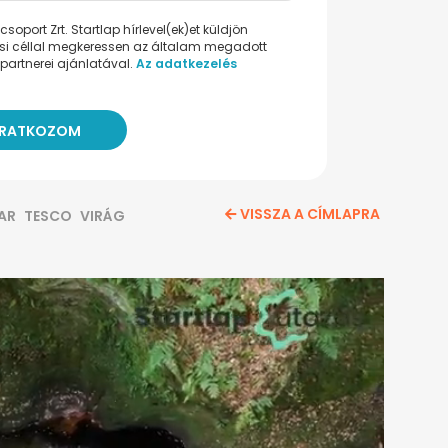
oport Zrt. Startlap hírlevel(ek)et küldjön
ési céllal megkeressen az általam megadott
partnerei ajánlatával.
Az adatkezelés
VISSZA A CÍMLAPRA
AR
TESCO
VIRÁG