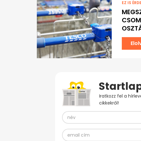
EZ IS ÉRD
MEGSZ
CSOM
OSZT
Elo
Iratkozz fel a hírl
cikkekről!