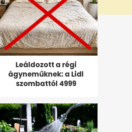
Leáldozott a régi
ágyneműknek: a Lidl
szombattól 4999
forintért...