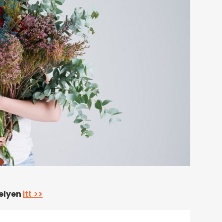
helyen
itt >>