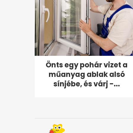
Önts egy pohár vizet a
műanyag ablak alsó
sínjébe, és várj -...