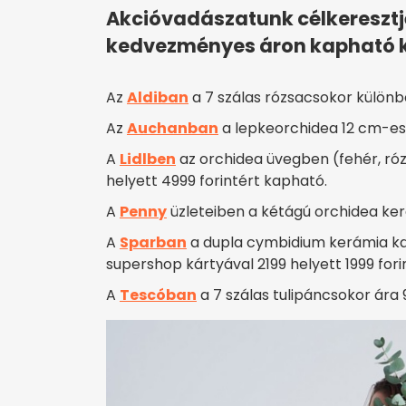
Akcióvadászatunk célkeresztj
kedvezményes áron kapható kü
Az
Aldiban
a 7 szálas rózsacsokor különbö
Az
Auchanban
a lepkeorchidea 12 cm-es 
A
Lidlben
az orchidea üvegben (fehér, róz
helyett 4999 forintért kapható.
A
Penny
üzleteiben a kétágú orchidea ker
A
Sparban
a dupla cymbidium kerámia ka
supershop kártyával 2199 helyett 1999 forin
A
Tescóban
a 7 szálas tulipáncsokor ára 9