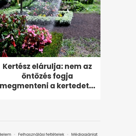
Kertész elárulja: nem az
öntözés fogja
megmenteni a kertedet...
delem
Felhasználási feltételek
Médiaajánlat