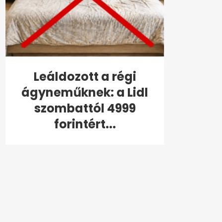
Leáldozott a régi
ágyneműknek: a Lidl
szombattól 4999
forintért...