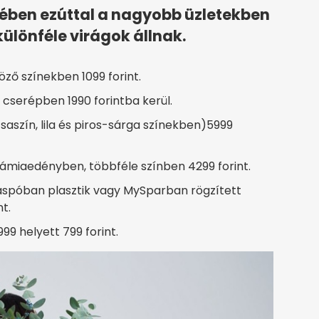
ében ezúttal a nagyobb üzletekben
lönféle virágok állnak.
ző színekben 1099 forint.
cserépben 1990 forintba kerül.
saszín, lila és piros-sárga színekben)5999
ámiaedényben, többféle színben 4299 forint.
spóban plasztik vagy MySparban rögzített
t.
99 helyett 799 forint.