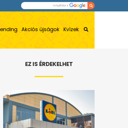
rending
Akciós újságok
Kvízek
EZ IS ÉRDEKELHET