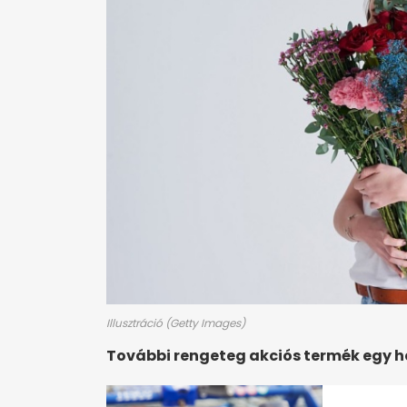
Illusztráció (Getty Images)
További rengeteg akciós termék egy 