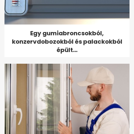
Egy gumiabroncsokból,
konzervdobozokból és palackokból
épült...