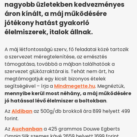
nagyobb üzletekben kedvezményes
áron kínált, a máj működésére
jótékony hatást gyakorló
élelmiszerek, italok állnak.
A máj létfontosságú szerv, fő feladatai közé tartozik
a szervezet méregtelenítése, az emésztés
támogatása, továbbá a májban találhatóak a
szervezet glükózraktárai is. Tehát nem árt, ha
megtámogatjuk egy kicsit bizonyos ételek
segítségével – írja a
Mindmegette.hu
. Megnéztük,
mennyibe kerül most néhány, a máj működésére
jó hatással lévő élelmiszer a boltokban
.
Az
Aldiban
az 500g/db brokkoli ára 899 helyett 499
forint.
Az
Auchanban
a 425 grammos Douwe Egberts
Omnia Silk szemes kávé 2659 helyett 1699 forint.