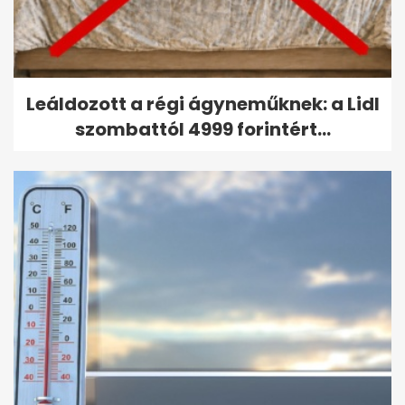
Leáldozott a régi ágyneműknek: a Lidl
szombattól 4999 forintért...