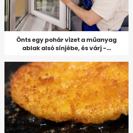
Önts egy pohár vizet a műanyag
ablak alsó sínjébe, és várj -...