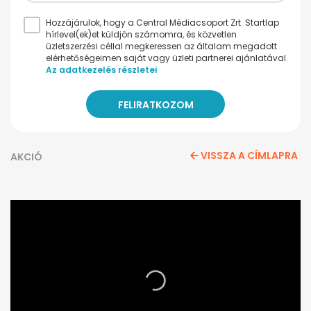
Hozzájárulok, hogy a Central Médiacsoport Zrt. Startlap
hírlevel(ek)et küldjön számomra, és közvetlen
üzletszerzési céllal megkeressen az általam megadott
elérhetőségeimen saját vagy üzleti partnerei ajánlatával.
Az adatkezelés részletei
VISSZA A CÍMLAPRA
AKCIÓ