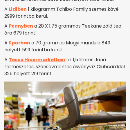
A
Lidlben
1 kilogramm Tchibo Family szemes kávé
2999 forintba kerül.
A
Pennyben
a 20 X 1,75 grammos Teekane zöld tea
ára 679 forint.
A
Sparban
a 70 grammos Mogyi mandula 849
helyett 599 forintba kerül.
A
Tesco Hipermarketben
az 1,5 literes Jana
természetes, szénsavmentes ásványvíz Clubcarddal
325 helyett 219 forint.