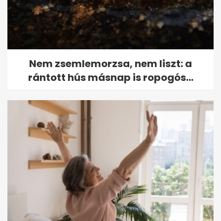
Nem zsemlemorzsa, nem liszt: a
rántott hús másnap is ropogós...