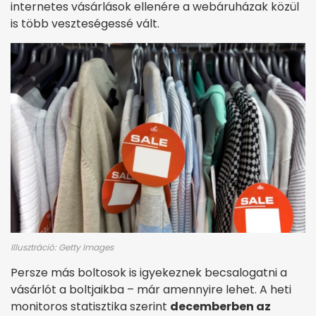
internetes vásárlások ellenére a webáruházak közül
is több veszteségessé vált.
Illusztráció: Getty Images
Persze más boltosok is igyekeznek becsalogatni a
vásárlót a boltjaikba – már amennyire lehet. A heti
monitoros statisztika szerint
decemberben az