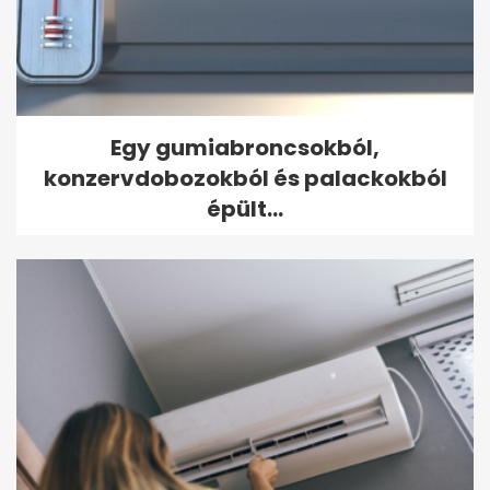
Egy gumiabroncsokból,
konzervdobozokból és palackokból
épült...