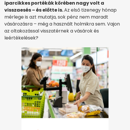
iparcikkes portékák körében nagy volt a
visszaesés – és előtte is.
Az első tizenegy hónap
mérlege is azt mutatja, sok pénz nem maradt
vásározásra – még a használt holmikra sem. Vajon
az oltakozással visszatérnek a vásárok és
leértékelések?