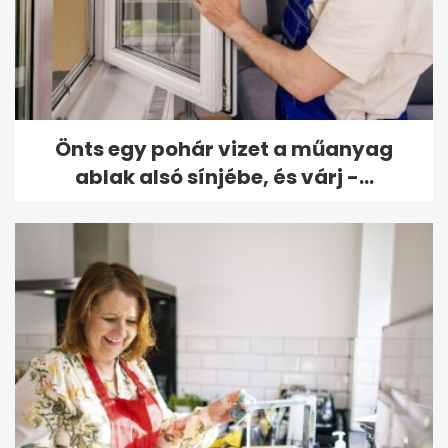
Önts egy pohár vizet a műanyag
ablak alsó sínjébe, és várj -...