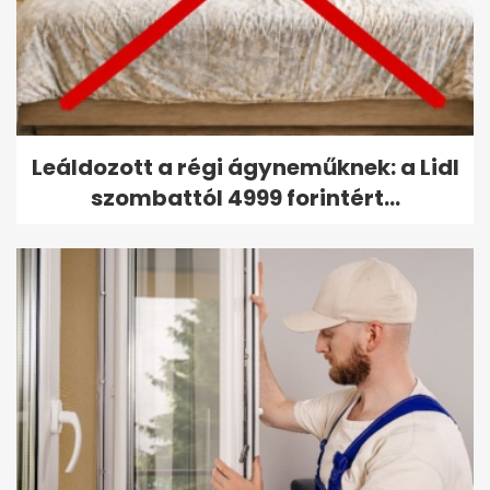
Leáldozott a régi ágyneműknek: a Lidl
szombattól 4999 forintért...