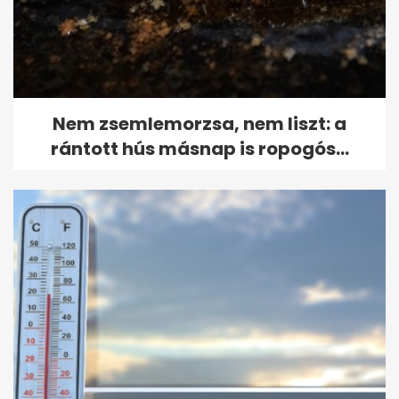
Nem zsemlemorzsa, nem liszt: a
rántott hús másnap is ropogós...