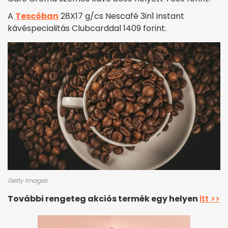
A
Tescóban
28X17 g/cs Nescafé 3in1 instant
kávéspecialitás Clubcarddal 1409 forint.
Getty Images
További rengeteg akciós termék egy helyen
itt >>