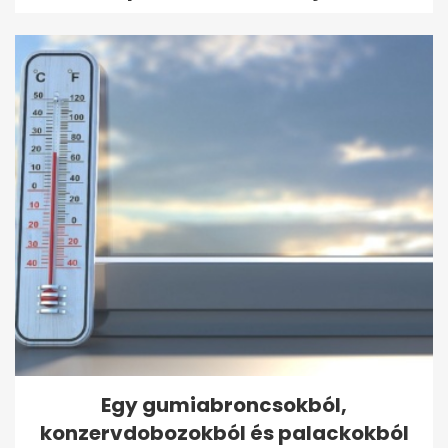
Egy gumiabroncsokból,
konzervdobozokból és palackokból