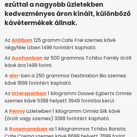
ezúttal a nagyobb üzletekben
kedvezményes áron kínált, különböző
kávétermékek állnak.
Az
Aldiban
125 gramm Cafe Frei szemes kávé
négyféle ízben 1499 forintért kapható.
Az
Auchanban
az 500 grammos Tchibo Family őrölt
kávé ára 1499 forint.
A
dm
-ben a 250 grammos Destination Bio szemes
kávé 1899 forintért kapható.
Az
Intersparban
1 kilogramm Douwe Egberts Omnia
szemes kávé 5399 helyett 3949 forintba kerül.
A
Penny
üzleteiben 1 kilogramm Omnia Silk kávé
(őrölt vagy szemes) 3399 forintért kapható.
A
Rossmannban
az 1 kilogrammos Tchibo Barista
Cafe Crema szemes kávé 8699 helyett 7699 forint.