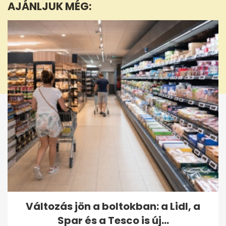
AJÁNLJUK MÉG:
50
seconds
Változás jön a boltokban: a Lidl, a
Spar és a Tesco is új...