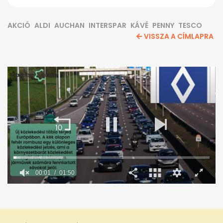
AKCIÓ
ALDI
AUCHAN
INTERSPAR
KÁVÉ
PENNY
TESCO
VISSZA A CÍMLAPRA
00:02
01:50
0
seconds
of
1
minute,