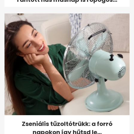
Zseniális tűzoltótrükk: a forró
napokon így hűtsd le...