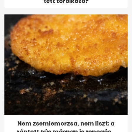
tett törölköző?
Nem zsemlemorzsa, nem liszt: a
rántott hús másnap is ropogós...