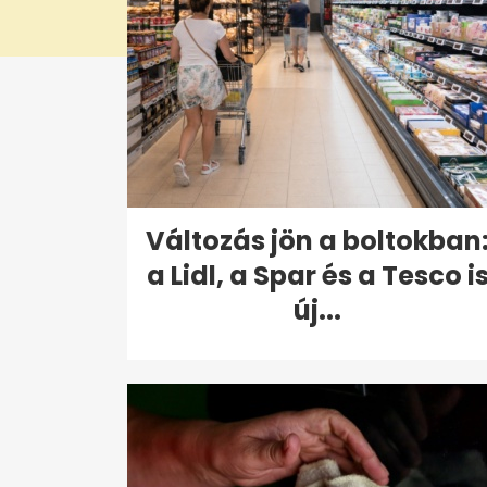
Változás jön a boltokban
a Lidl, a Spar és a Tesco i
új...