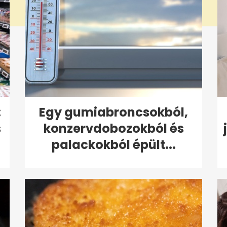
:
Egy gumiabroncsokból,
s
konzervdobozokból és
palackokból épült...