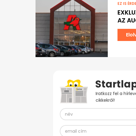
EZ IS ÉRD
EXKLU
AZ A
Elo
Iratkozz fel a hírl
cikkekről!