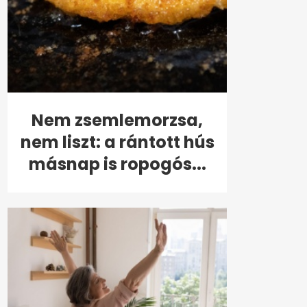
Nem zsemlemorzsa,
nem liszt: a rántott hús
másnap is ropogós...