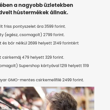
jében a nagyobb üzletekben
dvelt hústermékek állnak.
friss pontyszelet ára 3599 forint.
ty (egész, csomagolt) 2799 forint.
 és bőr nélkül 2699 helyett 2149 forintért
sirkemáj 479 helyett 329 forint.
magolt) Supershop kártyával 1219 helyett 1119
yar GMO-mentes csirkemellfilé 2499 forint.