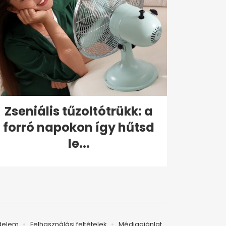
Zseniális tűzoltótrükk: a
forró napokon így hűtsd
le...
delem
Felhasználási feltételek
Médiaajánlat