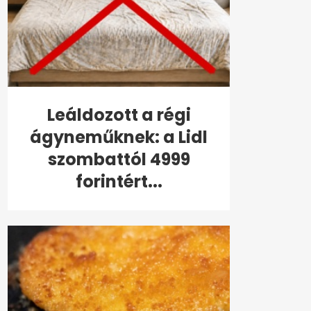
Leáldozott a régi
ágyneműknek: a Lidl
szombattól 4999
forintért...