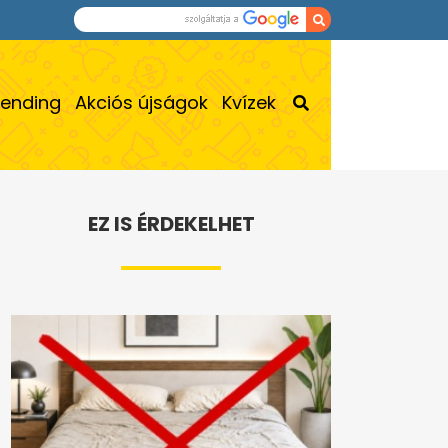
rending
Akciós újságok
Kvízek
EZ IS ÉRDEKELHET