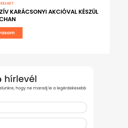
EKELHET:
ZÍV KARÁCSONYI AKCIÓVAL KÉSZÜL
UCHAN
lvasom
evelünkre, hogy ne maradj le a legérdekesebb