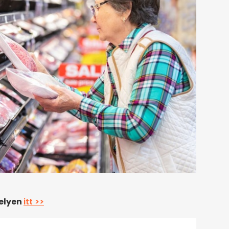
helyen
itt >>