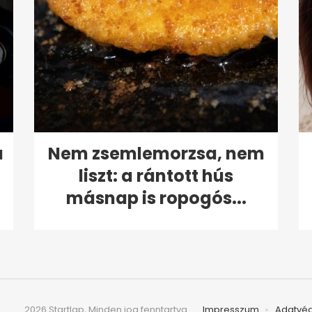
a
Nem zsemlemorzsa, nem
liszt: a rántott hús
másnap is ropogós...
2026 Startlap, Minden jog fenntartva
Impresszum
Adatvé