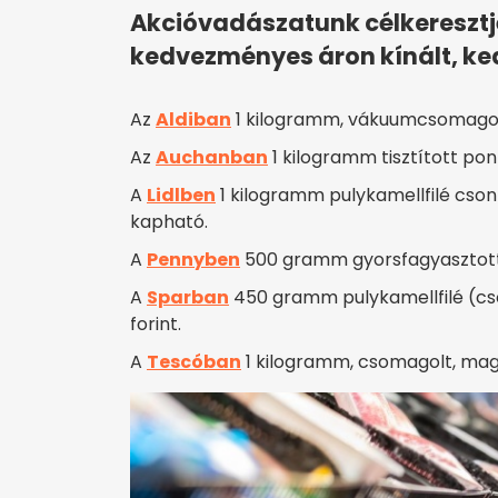
Akcióvadászatunk célkereszt
kedvezményes áron kínált, ke
Az
Aldiban
1 kilogramm, vákuumcsomagolt 
Az
Auchanban
1 kilogramm tisztított pon
A
Lidlben
1 kilogramm pulykamellfilé csont
kapható.
A
Pennyben
500 gramm gyorsfagyasztott c
A
Sparban
450 gramm pulykamellfilé (cso
forint.
A
Tescóban
1 kilogramm, csomagolt, mag