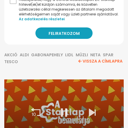
hírlevel(ek)et küldjön számomra, és közvetlen
üzletszerzési céllal megkeressen az általam megadott
elérhetőségeimen saját vagy üzleti partnerei ajánlatával.
Az adatkezelés részletei
AKCIÓ
ALDI
GABONAPEHELY
LIDL
MÜZLI
NETA
SPAR
VISSZA A CÍMLAPRA
TESCO