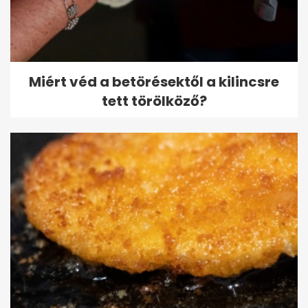
Miért véd a betörésektől a kilincsre
tett törölköző?