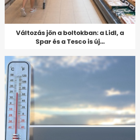
Változás jön a boltokban: a Lidl, a
Spar és a Tesco is új...