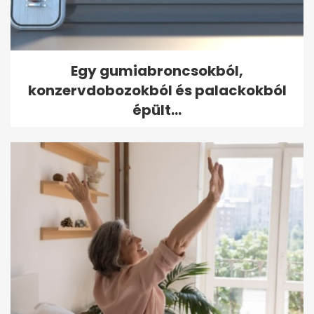
Egy gumiabroncsokból,
konzervdobozokból és palackokból
épült...