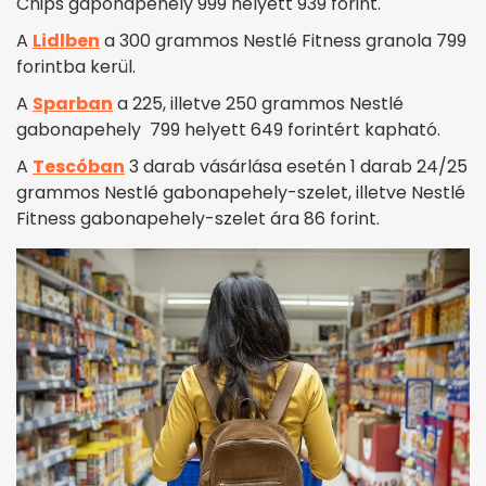
Chips gaponapehely 999 helyett 939 forint.
A
Lidlben
a 300 grammos Nestlé Fitness granola 799
forintba kerül.
A
Sparban
a 225, illetve 250 grammos Nestlé
gabonapehely 799 helyett 649 forintért kapható.
A
Tescóban
3 darab vásárlása esetén 1 darab 24/25
grammos Nestlé gabonapehely-szelet, illetve Nestlé
Fitness gabonapehely-szelet ára 86 forint.