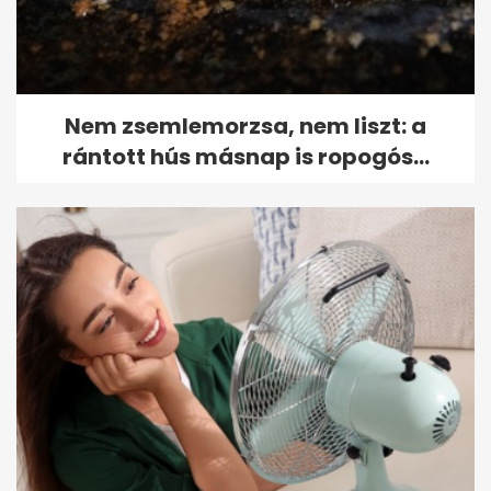
Nem zsemlemorzsa, nem liszt: a
rántott hús másnap is ropogós...