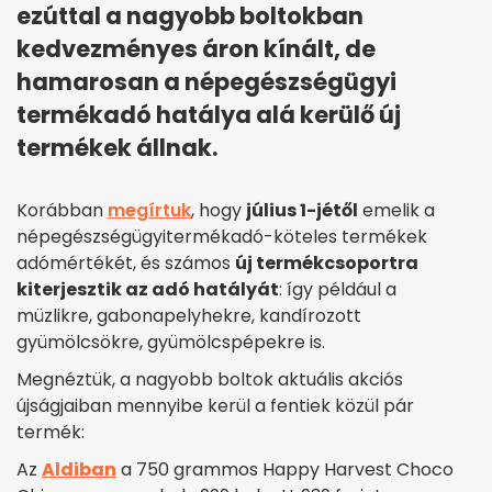
ezúttal a nagyobb boltokban
kedvezményes áron kínált, de
hamarosan a népegészségügyi
termékadó hatálya alá kerülő új
termékek állnak.
Korábban
megírtuk
, hogy
július 1-jétől
emelik a
népegészségügyitermékadó-köteles termékek
adómértékét, és számos
új termékcsoportra
kiterjesztik az adó hatályát
: így például a
müzlikre, gabonapelyhekre, kandírozott
gyümölcsökre, gyümölcspépekre is.
Megnéztük, a nagyobb boltok aktuális akciós
újságjaiban mennyibe kerül a fentiek közül pár
termék:
Az
Aldiban
a 750 grammos Happy Harvest Choco